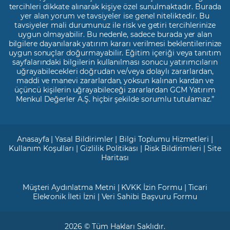
tercihleri dikkate alınarak kişiye özel sunulmaktadır. Burada
yer alan yorum ve tavsiyeler ise genel niteliktedir. Bu
tavsiyeler mali durumunuz ile risk ve getiri tercihlerinize
uygun olmayabilir. Bu nedenle, sadece burada yer alan
bilgilere dayanılarak yatırım kararı verilmesi beklentilerinize
uygun sonuçlar doğurmayabilir. Eğitim içeriği veya tanıtım
sayfalarındaki bilgilerin kullanılması sonucu yatırımcıların
uğrayabilecekleri doğrudan ve/veya dolaylı zararlardan,
maddi ve manevi zararlardan, yoksun kalınan kardan ve
üçüncü kişilerin uğrayabileceği zararlardan GCM Yatırım
Menkul Değerler A.Ş. hiçbir şekilde sorumlu tutulamaz.”
Anasayfa
|
Yasal Bildirimler
|
Bilgi Toplumu Hizmetleri
|
Kullanım Koşulları
|
Gizlilik Politikası
|
Risk Bildirimleri
|
Site
Haritası
Müşteri Aydınlatma Metni
|
KVKK İzin Formu
|
Ticari
Elekronik İleti İzni
|
Veri Sahibi Başvuru Formu
2026 © Tüm Hakları Saklıdır.