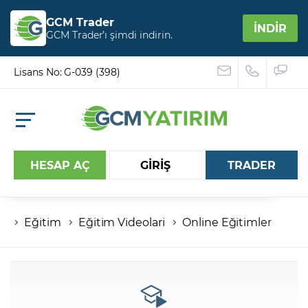
GCM Trader
İNDİR
GCM Trader’ı şimdi indirin.
Lisans No: G-039 (398)
HESAP AÇ
GİRİŞ
TRADER
Eğitim
Eğitim Videolari
Online Eğitimler
Hesap numaranız
Şifreniz