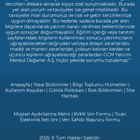
tercihleri dikkate alınarak kişiye özel sunulmaktadır. Burada
yer alan yorum ve tavsiyeler ise genel niteliktedir. Bu
tavsiyeler mali durumunuz ile risk ve getiri tercihlerinize
uygun olmayabilir. Bu nedenle, sadece burada yer alan
bilgilere dayanılarak yatırım kararı verilmesi beklentilerinize
uygun sonuçlar doğurmayabilir. Eğitim içeriği veya tanıtım
sayfalarındaki bilgilerin kullanılması sonucu yatırımcıların
uğrayabilecekleri doğrudan ve/veya dolaylı zararlardan,
maddi ve manevi zararlardan, yoksun kalınan kardan ve
üçüncü kişilerin uğrayabileceği zararlardan GCM Yatırım
Menkul Değerler A.Ş. hiçbir şekilde sorumlu tutulamaz.”
Anasayfa
|
Yasal Bildirimler
|
Bilgi Toplumu Hizmetleri
|
Kullanım Koşulları
|
Gizlilik Politikası
|
Risk Bildirimleri
|
Site
Haritası
Müşteri Aydınlatma Metni
|
KVKK İzin Formu
|
Ticari
Elekronik İleti İzni
|
Veri Sahibi Başvuru Formu
2026 © Tüm Hakları Saklıdır.