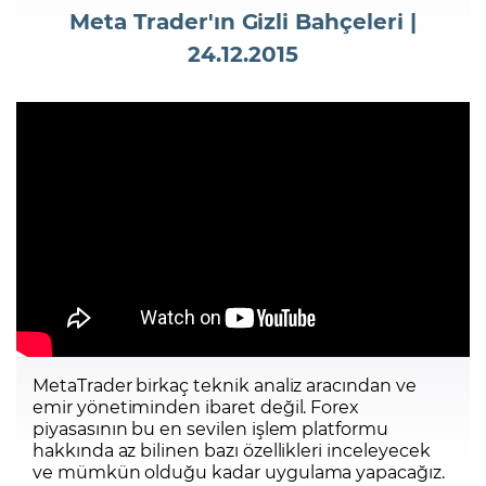
Meta Trader'ın Gizli Bahçeleri |
24.12.2015
Şifremi Unuttum
MetaTrader birkaç teknik analiz aracından ve
emir yönetiminden ibaret değil. Forex
piyasasının bu en sevilen işlem platformu
hakkında az bilinen bazı özellikleri inceleyecek
ve mümkün olduğu kadar uygulama yapacağız.