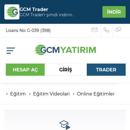
GCM Trader
İNDİR
GCM Trader’ı şimdi indirin.
Lisans No: G-039 (398)
HESAP AÇ
GİRİŞ
TRADER
Eğitim
Eğitim Videolari
Online Eğitimler
Hesap numaranız
Şifreniz