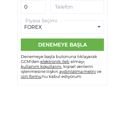
GCM VİOP MetaTrader 5
Telefon
GCM VİOP Meta Trader 5
Piyasa Seçimi
Android
GCM VİOP Meta Trader 5 IOS
Denemeye başla butonuna tıklayarak
GCM'den
elektronik ileti
almayı,
kullanım koşullarını
, kişisel verilerin
işlenmesine ilişkin
aydınlatma metni
ve
izin formu
'nu kabul ediyorum.