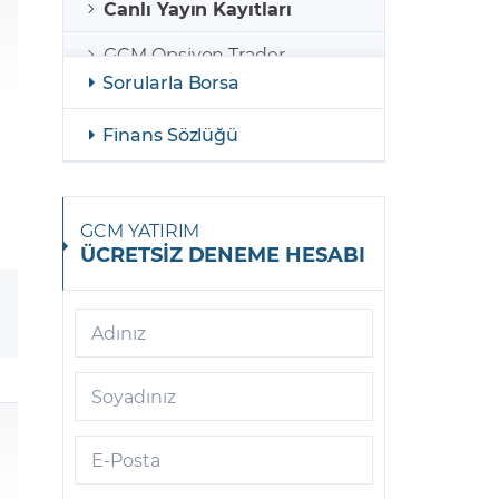
Canlı Yayın Kayıtları
GCM Opsiyon Trader
Sorularla Borsa
GCM Opsiyon MetaTrader 5
Finans Sözlüğü
GCM Opsiyon Meta Trader 5
Android
GCM Borsa Trader
GCM YATIRIM
ÜCRETSİZ DENEME HESABI
GCM Borsa Trader Mobil
GCM Opsiyon Meta Trader 5
iOS
Adınız
GCM Trader
Soyadınız
GCM Meta Trader4
E-Posta
GCM Trader Mobile