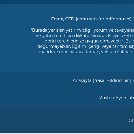
Forex, CFD (contracts for differences),
"Burada yer alan yatırım bilgi, yorum ve tavsiyeler
ve getiri tercihleri dikkate alınarak kişiye özel
getiri tercihlerinize uygun olmayabilir. Bu
doğurmayabilir. Eğitim içeriği veya tanıtım say
maddi ve manevi zararlardan, yoksun kalınan 
Anasayfa
|
Yasal Bildirimler
|
Müşteri Aydınla
GC