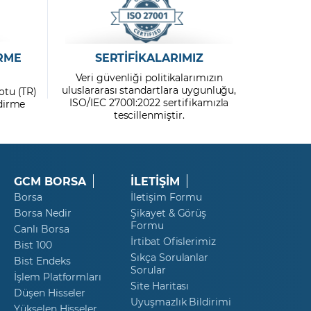
RME
SERTİFİKALARIMIZ
Veri güvenliği politikalarımızın
uluslararası standartlara uygunluğu,
otu (TR)
ISO/IEC 27001:2022 sertifikamızla
ndirme
tescillenmiştir.
GCM BORSA
İLETİŞİM
Borsa
İletişim Formu
Borsa Nedir
Şikayet & Görüş
Formu
Canlı Borsa
İrtibat Ofislerimiz
Bist 100
Sıkça Sorulanlar
Bist Endeks
Sorular
İşlem Platformları
Site Haritası
Düşen Hisseler
Uyuşmazlık Bildirimi
Yükselen Hisseler