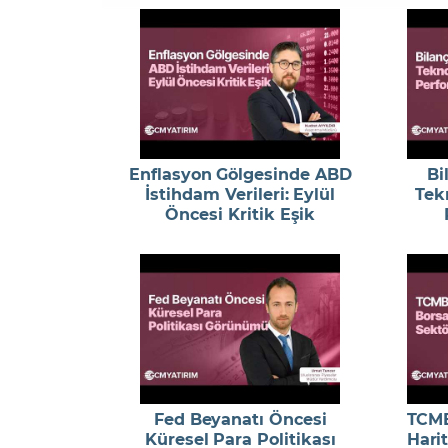
Enflasyon Gölgesinde ABD
Bi
İstihdam Verileri: Eylül
Tekn
Öncesi Kritik Eşik
Fed Beyanatı Öncesi
TCMB
Küresel Para Politikası
Harit