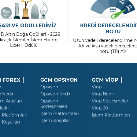
ŞARI VE ÖDÜLLERİMİZ
KREDİ DERECELENDİ
NOTU
PB Altın Boğa Ödülleri - 2026
dıraçlı İşlemler İşlem Hacmi
Uzun vadeli derecelendirme n
Lideri" Ödülü
AA ve kısa vadeli derecele
notu (TR) A1+
 FOREX
GCM OPSIYON
GCM VİOP
x
Opsiyon
Viop
x Nedir
Opsiyon Nedir
Viop Nedir
ım Araçları
Opsiyon
Viop Sözleşmeleri
Sözleşmeleri
Nedir
Viop 30
İşlem Platformları
 Platformları
İşlem Platformları
İşlem Koşulları
 Koşulları