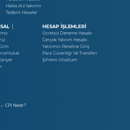
Halka Arz takvimi
Tedbirli Hisseler
SAL
HESAP İŞLEMLERİ
ımız
Ücretsiz Deneme Hesabı
miz
Gerçek Yatırım Hesabı
 Gcm
Yatırımcı Paneline Giriş
orumluluk
Para Güvenliği Ve Transferi
ariyer
Şifremi Unuttum
r
CPI Nedir?