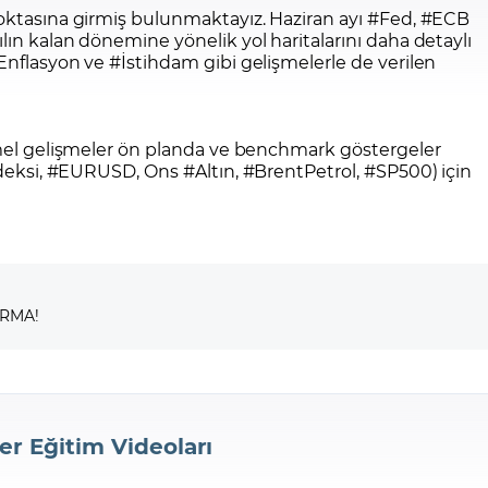
noktasına girmiş bulunmaktayız. Haziran ayı #Fed, #ECB
ın kalan dönemine yönelik yol haritalarını daha detaylı
Enflasyon ve #İstihdam gibi gelişmelerle de verilen
temel gelişmeler ön planda ve benchmark göstergeler
eksi
,
#EURUSD
, Ons
#Altın
,
#BrentPetrol
,
#SP500
) için
IRMA!
er Eğitim Videoları