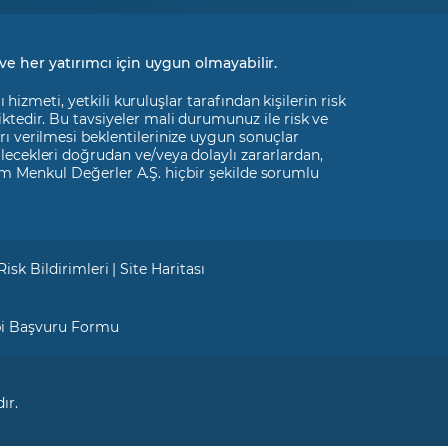
ve her yatırımcı için uygun olmayabilir.
izmeti, yetkili kuruluşlar tarafından kişilerin risk
liktedir. Bu tavsiyeler mali durumunuz ile risk ve
rı verilmesi beklentilerinize uygun sonuçlar
ilecekleri doğrudan ve/veya dolaylı zararlardan,
m Menkul Değerler A.Ş. hiçbir şekilde sorumlu
Risk Bildirimleri
|
Site Haritası
bi Başvuru Formu
ır.