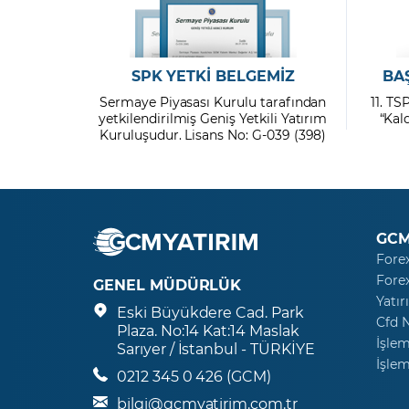
SPK YETKİ BELGEMİZ
BA
Sermaye Piyasası Kurulu tarafından
11. TS
yetkilendirilmiş Geniş Yetkili Yatırım
“Kal
Kuruluşudur. Lisans No: G-039 (398)
GCM
Fore
Fore
GENEL MÜDÜRLÜK
Yatır
Eski Büyükdere Cad. Park
Cfd 
Plaza. No:14 Kat:14 Maslak
İşlem
Sarıyer / İstanbul - TÜRKİYE
İşlem
0212 345 0 426 (GCM)
bilgi@gcmyatirim.com.tr