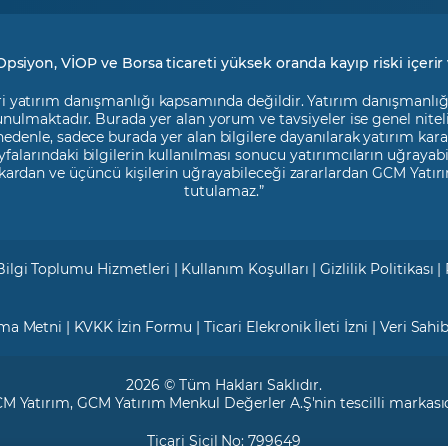
Opsiyon, VİOP ve Borsa ticareti yüksek oranda kayıp riski içerir 
i yatırım danışmanlığı kapsamında değildir. Yatırım danışmanlığı h
 sunulmaktadır. Burada yer alan yorum ve tavsiyeler ise genel nite
 nedenle, sadece burada yer alan bilgilere dayanılarak yatırım kara
falarındaki bilgilerin kullanılması sonucu yatırımcıların uğrayab
kardan ve üçüncü kişilerin uğrayabileceği zararlardan GCM Yatırı
tutulamaz.”
Bilgi Toplumu Hizmetleri
|
Kullanım Koşulları
|
Gizlilik Politikası
|
tma Metni
|
KVKK İzin Formu
|
Ticari Elekronik İleti İzni
|
Veri Sahi
2026 © Tüm Hakları Saklıdır.
M Yatırım
, GCM Yatırım Menkul Değerler A.Ş'nin tescilli markasıd
Ticari Sicil No: 799649