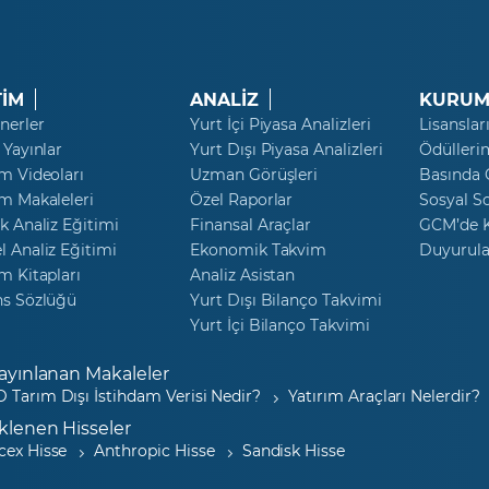
TİM
ANALİZ
KURUM
nerler
Yurt İçi Piyasa Analizleri
Lisanslar
 Yayınlar
Yurt Dışı Piyasa Analizleri
Ödülleri
m Videoları
Uzman Görüşleri
Basında
m Makaleleri
Özel Raporlar
Sosyal S
k Analiz Eğitimi
Finansal Araçlar
GCM’de K
 Analiz Eğitimi
Ekonomik Takvim
Duyurula
m Kitapları
Analiz Asistan
ns Sözlüğü
Yurt Dışı Bilanço Takvimi
Yurt İçi Bilanço Takvimi
ayınlanan Makaleler
 Tarım Dışı İstihdam Verisi Nedir?
Yatırım Araçları Nelerdir?
klenen Hisseler
cex Hisse
Anthropic Hisse
Sandisk Hisse