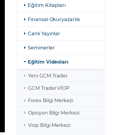
şulları
Yasal Bildirimler
Eğitim Kitapları
Finansal Araçlar
Finansal Okuryazarlık
GCM Borsa Trader Eğitim Videoları
Canlı Yayınlar
Seminerler
Eğitim Videoları
Yeni GCM Trader
GCM Trader VİOP
Forex Bilgi Merkezi
Opsiyon Bilgi Merkezi
Viop Bilgi Merkezi