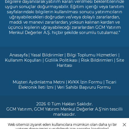
bilgilere dayanılarak yatırım kararı verilmesi beklentilerinize
uygun sonuçlar doğurmayabilir. Eğitim içeriği veya tanıtım
sayfalarındaki bilgilerin kullanılması sonucu yatırımcıların
uğrayabilecekleri doğrudan ve/veya dolaylı zararlardan,
maddi ve manevi zararlardan, yoksun kalınan kardan ve
üçüncü kişilerin uğrayabileceği zararlardan GCM Yatırım
Menkul Değerler A.Ş. hiçbir şekilde sorumlu tutulamaz.”
Anasayfa
|
Yasal Bildirimler
|
Bilgi Toplumu Hizmetleri
|
Kullanım Koşulları
|
Gizlilik Politikası
|
Risk Bildirimleri
|
Site
Haritası
Müşteri Aydınlatma Metni
|
KVKK İzin Formu
|
Ticari
Elekronik İleti İzni
|
Veri Sahibi Başvuru Formu
2026 © Tüm Hakları Saklıdır.
GCM Yatırım
, GCM Yatırım Menkul Değerler A.Ş'nin tescilli
markasıdır.
Web sitemizi ziyaret eden kullanıcılara mümkün olan daha iyi bir
Ticari Sicil No: 799649
yatırım deneyimini sunabilmek için çerezler (cookieler)