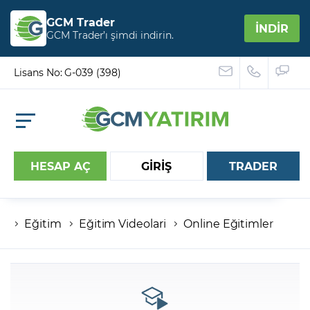
GCM Trader
İNDİR
GCM Trader’ı şimdi indirin.
Lisans No: G-039 (398)
HESAP AÇ
GİRİŞ
TRADER
Eğitim
Eğitim Videolari
Online Eğitimler
Hesap numaranız
Şifreniz