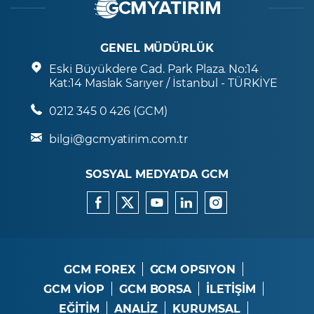
GENEL MÜDÜRLÜK
Eski Büyükdere Cad. Park Plaza. No:14
Kat:14 Maslak Sarıyer / İstanbul - TÜRKİYE
0212 345 0 426 (GCM)
bilgi@gcmyatirim.com.tr
SOSYAL MEDYA’DA GCM
GCM FOREX
GCM OPSIYON
GCM VİOP
GCM BORSA
İLETİŞİM
EĞİTİM
ANALİZ
KURUMSAL