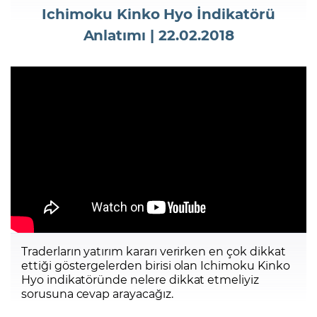
Ichimoku Kinko Hyo İndikatörü
Anlatımı | 22.02.2018
Şifremi Unuttum
Traderların yatırım kararı verirken en çok dikkat
ettiği göstergelerden birisi olan Ichimoku Kinko
Hyo indikatöründe nelere dikkat etmeliyiz
sorusuna cevap arayacağız.