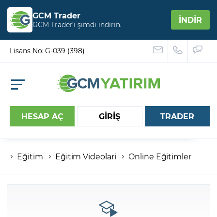
GCM Trader
İNDİR
GCM Trader’ı şimdi indirin.
Lisans No: G-039 (398)
HESAP AÇ
GİRİŞ
TRADER
Eğitim
Eğitim Videolari
Online Eğitimler
Hesap numaranız
Şifreniz