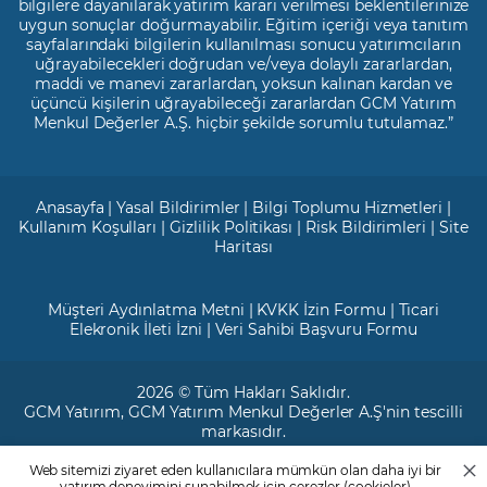
bilgilere dayanılarak yatırım kararı verilmesi beklentilerinize
uygun sonuçlar doğurmayabilir. Eğitim içeriği veya tanıtım
sayfalarındaki bilgilerin kullanılması sonucu yatırımcıların
uğrayabilecekleri doğrudan ve/veya dolaylı zararlardan,
maddi ve manevi zararlardan, yoksun kalınan kardan ve
üçüncü kişilerin uğrayabileceği zararlardan GCM Yatırım
Menkul Değerler A.Ş. hiçbir şekilde sorumlu tutulamaz.”
Anasayfa
|
Yasal Bildirimler
|
Bilgi Toplumu Hizmetleri
|
Kullanım Koşulları
|
Gizlilik Politikası
|
Risk Bildirimleri
|
Site
Haritası
Müşteri Aydınlatma Metni
|
KVKK İzin Formu
|
Ticari
Elekronik İleti İzni
|
Veri Sahibi Başvuru Formu
2026 © Tüm Hakları Saklıdır.
GCM Yatırım
, GCM Yatırım Menkul Değerler A.Ş'nin tescilli
markasıdır.
Web sitemizi ziyaret eden kullanıcılara mümkün olan daha iyi bir
Ticari Sicil No: 799649
yatırım deneyimini sunabilmek için çerezler (cookieler)