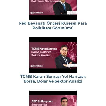
Fed Beyanatı Öncesi Küresel Para
Politikası Görünümü
TCMB Kararı Sonrası Yol Haritası:
Borsa, Dolar ve Sektör Analizi