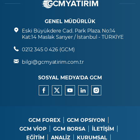
GENEL MÜDÜRLÜK
Eski Büyükdere Cad. Park Plaza. No:14
Kat:14 Maslak Sarıyer / İstanbul - TÜRKİYE
0212 345 0 426 (GCM)
bilgi@gcmyatirim.com.tr
SOSYAL MEDYA’DA GCM
GCM FOREX
GCM OPSIYON
GCM VİOP
GCM BORSA
İLETİŞİM
EĞİTİM
ANALİZ
KURUMSAL