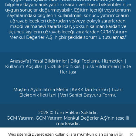
bilgilere dayanılarak yatırım kararı verilmesi beklentilerinize
uygun sonuçlar doğurmayabilir. Eğitim içeriği veya tanıtım
sayfalarındaki bilgilerin kullanılması sonucu yatırımcıların
uğrayabilecekleri doğrudan ve/veya dolaylı zararlardan,
maddi ve manevi zararlardan, yoksun kalınan kardan ve
üçüncü kişilerin uğrayabileceği zararlardan GCM Yatırım
Menkul Değerler A.Ş. hiçbir şekilde sorumlu tutulamaz.”
Anasayfa
|
Yasal Bildirimler
|
Bilgi Toplumu Hizmetleri
|
Kullanım Koşulları
|
Gizlilik Politikası
|
Risk Bildirimleri
|
Site
Haritası
Müşteri Aydınlatma Metni
|
KVKK İzin Formu
|
Ticari
Elekronik İleti İzni
|
Veri Sahibi Başvuru Formu
2026 © Tüm Hakları Saklıdır.
GCM Yatırım
, GCM Yatırım Menkul Değerler A.Ş'nin tescilli
markasıdır.
Web sitemizi ziyaret eden kullanıcılara mümkün olan daha iyi bir
Ticari Sicil No: 799649