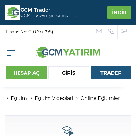
GCM Trader
İNDİR
GCM Trader’ı şimdi indirin.
Lisans No: G-039 (398)
HESAP AÇ
GİRİŞ
TRADER
Eğitim
Eğitim Videolari
Online Eğitimler
Hesap numaranız
Şifreniz