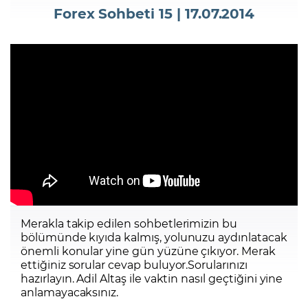
Forex Sohbeti 15 | 17.07.2014
Şifremi Unuttum
Merakla takip edilen sohbetlerimizin bu
bölümünde kıyıda kalmış, yolunuzu aydınlatacak
önemli konular yine gün yüzüne çıkıyor. Merak
ettiğiniz sorular cevap buluyor.Sorularınızı
hazırlayın. Adil Altaş ile vaktin nasıl geçtiğini yine
anlamayacaksınız.