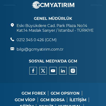
GENEL MÜDÜRLÜK
Eski Büyükdere Cad. Park Plaza. No:14
Kat:14 Maslak Sarıyer / İstanbul - TÜRKİYE
0212 345 0 426 (GCM)
bilgi@gcmyatirim.com.tr
SOSYAL MEDYA’DA GCM
GCM FOREX
GCM OPSIYON
GCM VİOP
GCM BORSA
İLETİŞİM