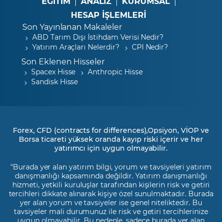
EĞİTİM
ANALİZ
KURUMSAL
HESAP İŞLEMLERİ
Son Yayınlanan Makaleler
ABD Tarım Dışı İstihdam Verisi Nedir?
Yatırım Araçları Nelerdir?
CPI Nedir?
Son Eklenen Hisseler
Spacex Hisse
Anthropic Hisse
Sandisk Hisse
Forex, CFD (contracts for differences),Opsiyon, VİOP ve
Borsa ticareti yüksek oranda kayıp riski içerir ve her
yatırımcı için uygun olmayabilir.
"Burada yer alan yatırım bilgi, yorum ve tavsiyeleri yatırım
danışmanlığı kapsamında değildir. Yatırım danışmanlığı
hizmeti, yetkili kuruluşlar tarafından kişilerin risk ve getiri
tercihleri dikkate alınarak kişiye özel sunulmaktadır. Burada
yer alan yorum ve tavsiyeler ise genel niteliktedir. Bu
tavsiyeler mali durumunuz ile risk ve getiri tercihlerinize
uygun olmayabilir. Bu nedenle, sadece burada yer alan