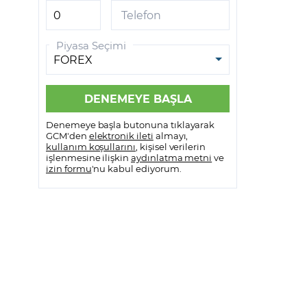
GCM VİOP MetaTrader 5
Telefon
GCM VİOP Meta Trader 5
Piyasa Seçimi
Android
GCM VİOP Meta Trader 5 IOS
Denemeye başla butonuna tıklayarak
GCM'den
elektronik ileti
almayı,
kullanım koşullarını
, kişisel verilerin
işlenmesine ilişkin
aydınlatma metni
ve
izin formu
'nu kabul ediyorum.