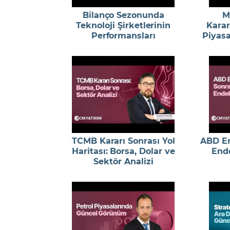
Bilanço Sezonunda
M
Teknoloji Şirketlerinin
Karar
Performansları
Piyasa
TCMB Kararı Sonrası Yol
ABD En
Haritası: Borsa, Dolar ve
End
Sektör Analizi