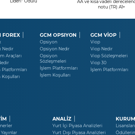
Lideri" Ödülü
AA ve kısa vadeli derecele
notu (TR) A1+
 FOREX
GCM OPSIYON
GCM VİOP
x
Opsiyon
Viop
x Nedir
Opsiyon Nedir
Viop Nedir
ım Araçları
Opsiyon
Viop Sözleşmeleri
Sözleşmeleri
Nedir
Viop 30
İşlem Platformları
 Platformları
İşlem Platformları
İşlem Koşulları
 Koşulları
TİM
ANALİZ
KURUM
nerler
Yurt İçi Piyasa Analizleri
Lisanslar
 Yayınlar
Yurt Dışı Piyasa Analizleri
Ödülleri