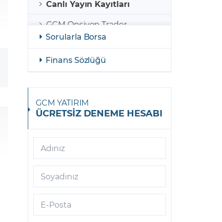
Canlı Yayın Kayıtları
GCM Opsiyon Trader
Sorularla Borsa
GCM Opsiyon MetaTrader 5
Finans Sözlüğü
GCM Opsiyon Meta Trader 5
Android
GCM Borsa Trader
GCM YATIRIM
ÜCRETSİZ DENEME HESABI
GCM Borsa Trader Mobil
GCM Opsiyon Meta Trader 5
iOS
Adınız
GCM Trader
Soyadınız
GCM Meta Trader4
E-Posta
GCM Trader Mobile