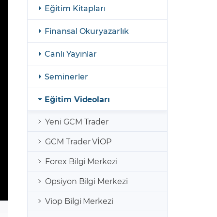
şulları
Yasal Bildirimler
Eğitim Kitapları
Finansal Araçlar
Finansal Okuryazarlık
GCM Borsa Trader Eğitim Videoları
Canlı Yayınlar
Seminerler
Eğitim Videoları
Yeni GCM Trader
GCM Trader VİOP
Forex Bilgi Merkezi
Opsiyon Bilgi Merkezi
Viop Bilgi Merkezi