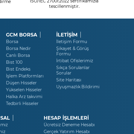
ISO/IEC 27001:2022 sertifikamızla
ndirme
tescillenmiştir.
GCM BORSA
İLETİŞİM
Borsa
İletişim Formu
Borsa Nedir
Şikayet & Görüş
Formu
Canlı Borsa
İrtibat Ofislerimiz
Bist 100
Sıkça Sorulanlar
Bist Endeks
Sorular
İşlem Platformları
Site Haritası
Düşen Hisseler
Uyuşmazlık Bildirimi
Yükselen Hisseler
Halka Arz takvimi
Tedbirli Hisseler
SAL
HESAP İŞLEMLERİ
ımız
Ücretsiz Deneme Hesabı
miz
Gerçek Yatırım Hesabı