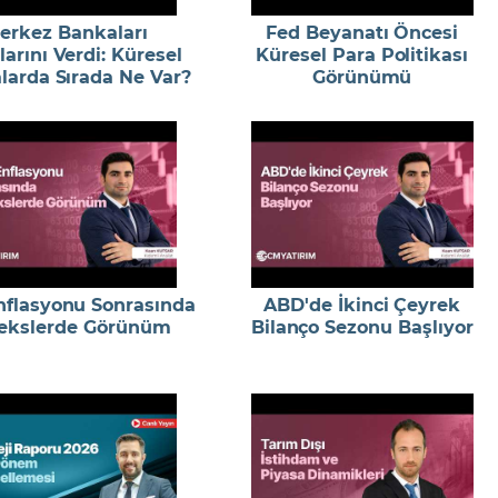
erkez Bankaları
Fed Beyanatı Öncesi
larını Verdi: Küresel
Küresel Para Politikası
larda Sırada Ne Var?
Görünümü
flasyonu Sonrasında
ABD'de İkinci Çeyrek
ekslerde Görünüm
Bilanço Sezonu Başlıyor