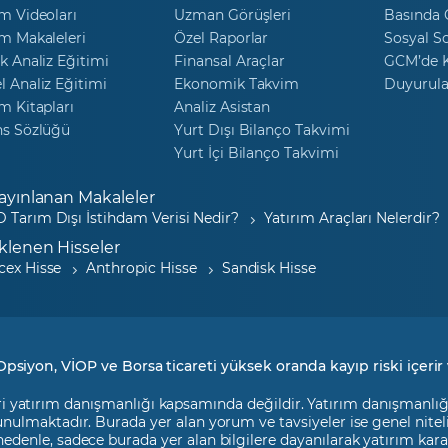
m Videoları
Uzman Görüşleri
Basında
m Makaleleri
Özel Raporlar
Sosyal S
k Analiz Eğitimi
Finansal Araçlar
GCM’de K
 Analiz Eğitimi
Ekonomik Takvim
Duyurula
m Kitapları
Analiz Asistan
ns Sözlüğü
Yurt Dışı Bilanço Takvimi
Yurt İçi Bilanço Takvimi
ayınlanan Makaleler
 Tarım Dışı İstihdam Verisi Nedir?
Yatırım Araçları Nelerdir?
klenen Hisseler
cex Hisse
Anthropic Hisse
Sandisk Hisse
Opsiyon, VİOP ve Borsa ticareti yüksek oranda kayıp riski içerir 
i yatırım danışmanlığı kapsamında değildir. Yatırım danışmanlığı h
 sunulmaktadır. Burada yer alan yorum ve tavsiyeler ise genel nite
 nedenle, sadece burada yer alan bilgilere dayanılarak yatırım kara