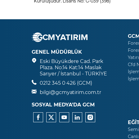
Kuruluşudur. Lisans No: G-039 (398)
GCM
Fore
Fore
GENEL MÜDÜRLÜK
Yatır
Eski Büyükdere Cad. Park
Cfd 
Plaza. No:14 Kat:14 Maslak
İşlem
Sarıyer / İstanbul - TÜRKİYE
İşlem
0212 345 0 426 (GCM)
bilgi@gcmyatirim.com.tr
SOSYAL MEDYA’DA GCM
EĞİ
Semi
Canlı