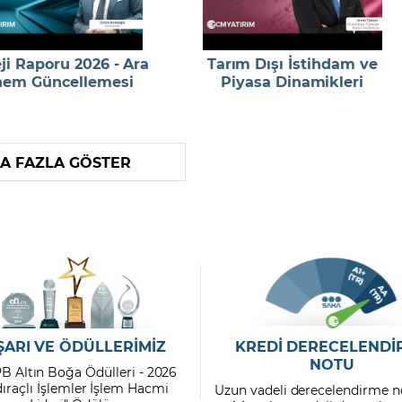
eji Raporu 2026 - Ara
Tarım Dışı İstihdam ve
em Güncellemesi
Piyasa Dinamikleri
A FAZLA GÖSTER
ŞARI VE ÖDÜLLERİMİZ
KREDİ DERECELENDİ
NOTU
PB Altın Boğa Ödülleri - 2026
dıraçlı İşlemler İşlem Hacmi
Uzun vadeli derecelendirme n