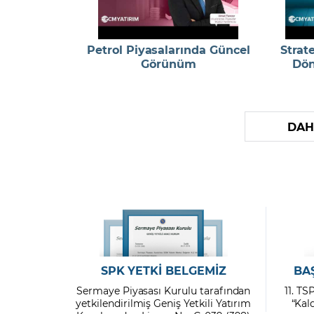
Petrol Piyasalarında Güncel
Strat
Görünüm
Dön
DAH
SPK YETKİ BELGEMİZ
BA
Sermaye Piyasası Kurulu tarafından
11. TS
yetkilendirilmiş Geniş Yetkili Yatırım
“Kal