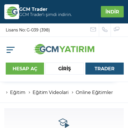
GCM Trader
İNDİR
GCM Trader’ı şimdi indirin.
Lisans No: G-039 (398)
HESAP AÇ
GİRİŞ
TRADER
Eğitim
Eğitim Videolari
Online Eğitimler
Hesap numaranız
Şifreniz