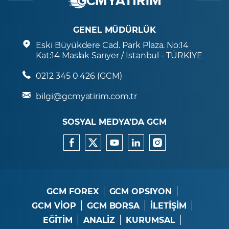
GENEL MÜDÜRLÜK
Eski Büyükdere Cad. Park Plaza. No:14
Kat:14 Maslak Sarıyer / İstanbul - TÜRKİYE
0212 345 0 426 (GCM)
bilgi@gcmyatirim.com.tr
SOSYAL MEDYA’DA GCM
GCM FOREX
GCM OPSIYON
GCM VİOP
GCM BORSA
İLETİŞİM
EĞİTİM
ANALİZ
KURUMSAL