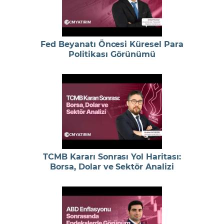
Fed Beyanatı Öncesi Küresel Para
Politikası Görünümü
TCMB Kararı Sonrası Yol Haritası:
Borsa, Dolar ve Sektör Analizi