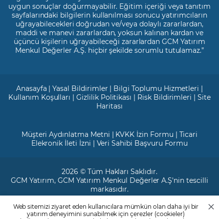
uygun sonuçlar doğurmayabilir. Eğitim içeriği veya tanıtım
sayfalarındaki bilgilerin kullanılması sonucu yatırımcıların
uğrayabilecekleri doğrudan ve/veya dolaylı zararlardan,
maddi ve manevi zararlardan, yoksun kalınan kardan ve
üçüncü kişilerin uğrayabileceği zararlardan GCM Yatırım
Menkul Değerler A.Ş. hiçbir şekilde sorumlu tutulamaz.”
Anasayfa
|
Yasal Bildirimler
|
Bilgi Toplumu Hizmetleri
|
Kullanım Koşulları
|
Gizlilik Politikası
|
Risk Bildirimleri
|
Site
Haritası
Müşteri Aydınlatma Metni
|
KVKK İzin Formu
|
Ticari
Elekronik İleti İzni
|
Veri Sahibi Başvuru Formu
2026 © Tüm Hakları Saklıdır.
GCM Yatırım
, GCM Yatırım Menkul Değerler A.Ş'nin tescilli
markasıdır.
Web sitemizi ziyaret eden kullanıcılara mümkün olan daha iyi bir
Ticari Sicil No: 799649
yatırım deneyimini sunabilmek için çerezler (cookieler)
Maslak V.D. : 3890707820