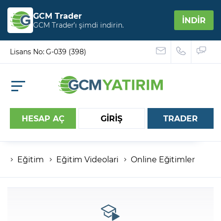
GCM Trader
İNDİR
GCM Trader’ı şimdi indirin.
Lisans No: G-039 (398)
HESAP AÇ
GİRİŞ
TRADER
Eğitim
Eğitim Videolari
Online Eğitimler
Hesap numaranız
Şifreniz