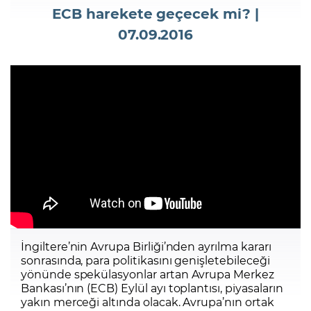
ECB harekete geçecek mi? |
07.09.2016
Şifremi Unuttum
İngiltere’nin Avrupa Birliği’nden ayrılma kararı
sonrasında, para politikasını genişletebileceği
yönünde spekülasyonlar artan Avrupa Merkez
Bankası’nın (ECB) Eylül ayı toplantısı, piyasaların
yakın merceği altında olacak. Avrupa’nın ortak