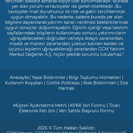
tercihleri dikkate alınarak kişiye özel sunulmaktadır. Burada
yer alan yorum ve tavsiyeler ise genel niteliktedir. Bu
tavsiyeler mali durumunuz ile risk ve getiri tercihlerinize
uygun olmayabilir. Bu nedenle, sadece burada yer alan
bilgilere dayanılarak yatırım kararı verilmesi beklentilerinize
uygun sonuçlar doğurmayabilir. Eğitim içeriği veya tanıtım
sayfalarındaki bilgilerin kullanılması sonucu yatırımcıların
uğrayabilecekleri doğrudan ve/veya dolaylı zararlardan,
maddi ve manevi zararlardan, yoksun kalınan kardan ve
üçüncü kişilerin uğrayabileceği zararlardan GCM Yatırım
Menkul Değerler A.Ş. hiçbir şekilde sorumlu tutulamaz.”
Anasayfa
|
Yasal Bildirimler
|
Bilgi Toplumu Hizmetleri
|
Kullanım Koşulları
|
Gizlilik Politikası
|
Risk Bildirimleri
|
Site
Haritası
Müşteri Aydınlatma Metni
|
KVKK İzin Formu
|
Ticari
Elekronik İleti İzni
|
Veri Sahibi Başvuru Formu
2026 © Tüm Hakları Saklıdır.