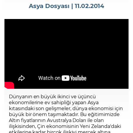
Asya Dosyası | 11.02.2014
Şifremi Unuttum
Dünyanın en büyük ikinci ve üçüncü
ekonomilerine ev sahipliği yapan Asya
kıtasındaki son gelişmeler, dünya ekonomisi için
büyük bir önem taşımaktadır. Bu eğitimimizde
Altın fiyatlarının Avustralya Doları ile olan
ilişkisinden, Çin ekonomisinin Yeni Zelanda'daki
etkilerine kadar birçok ilişkiyi mercek altına