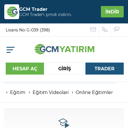
GCM Trader
İNDİR
GCM Trader’ı şimdi indirin.
Lisans No: G-039 (398)
HESAP AÇ
GİRİŞ
TRADER
Eğitim
Eğitim Videolari
Online Eğitimler
Hesap numaranız
Şifreniz