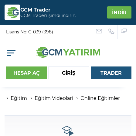
GCM Trader
İNDİR
GCM Trader’ı şimdi indirin.
Lisans No: G-039 (398)
HESAP AÇ
GİRİŞ
TRADER
Eğitim
Eğitim Videolari
Online Eğitimler
Hesap numaranız
Şifreniz