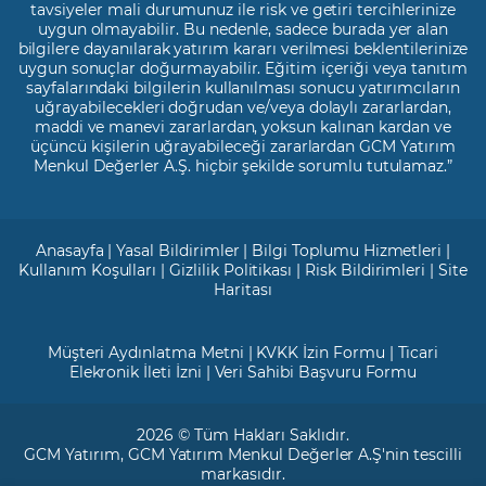
tavsiyeler mali durumunuz ile risk ve getiri tercihlerinize
uygun olmayabilir. Bu nedenle, sadece burada yer alan
bilgilere dayanılarak yatırım kararı verilmesi beklentilerinize
uygun sonuçlar doğurmayabilir. Eğitim içeriği veya tanıtım
sayfalarındaki bilgilerin kullanılması sonucu yatırımcıların
uğrayabilecekleri doğrudan ve/veya dolaylı zararlardan,
maddi ve manevi zararlardan, yoksun kalınan kardan ve
üçüncü kişilerin uğrayabileceği zararlardan GCM Yatırım
Menkul Değerler A.Ş. hiçbir şekilde sorumlu tutulamaz.”
Anasayfa
|
Yasal Bildirimler
|
Bilgi Toplumu Hizmetleri
|
Kullanım Koşulları
|
Gizlilik Politikası
|
Risk Bildirimleri
|
Site
Haritası
Müşteri Aydınlatma Metni
|
KVKK İzin Formu
|
Ticari
Elekronik İleti İzni
|
Veri Sahibi Başvuru Formu
2026 © Tüm Hakları Saklıdır.
GCM Yatırım
, GCM Yatırım Menkul Değerler A.Ş'nin tescilli
markasıdır.