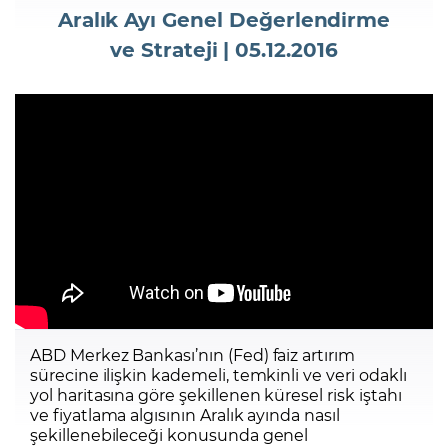
Aralık Ayı Genel Değerlendirme
ve Strateji | 05.12.2016
Şifremi Unuttum
ABD Merkez Bankası’nın (Fed) faiz artırım
sürecine ilişkin kademeli, temkinli ve veri odaklı
yol haritasına göre şekillenen küresel risk iştahı
ve fiyatlama algısının Aralık ayında nasıl
şekillenebileceği konusunda genel