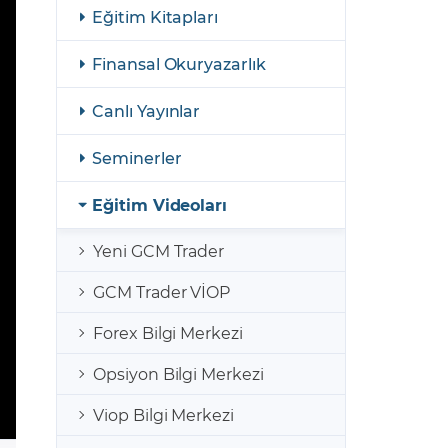
şulları
Yasal Bildirimler
Eğitim Kitapları
Finansal Araçlar
Finansal Okuryazarlık
GCM Borsa Trader Eğitim Videoları
Canlı Yayınlar
Seminerler
Eğitim Videoları
Yeni GCM Trader
GCM Trader VİOP
Forex Bilgi Merkezi
Opsiyon Bilgi Merkezi
Viop Bilgi Merkezi