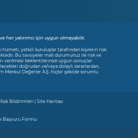
ve her yatırımcı için uygun olmayabilir.
izmeti, yetkili kuruluşlar tarafından kişilerin risk
liktedir. Bu tavsiyeler mali durumunuz ile risk ve
rı verilmesi beklentilerinize uygun sonuçlar
ilecekleri doğrudan ve/veya dolaylı zararlardan,
m Menkul Değerler A.Ş. hiçbir şekilde sorumlu
Risk Bildirimleri
|
Site Haritası
bi Başvuru Formu