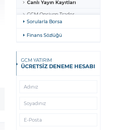
Canlı Yayın Kayıtları
GCM Opsiyon Trader
Sorularla Borsa
GCM Opsiyon MetaTrader 5
Finans Sözlüğü
GCM Opsiyon Meta Trader 5
Android
GCM Borsa Trader
GCM YATIRIM
ÜCRETSİZ DENEME HESABI
GCM Borsa Trader Mobil
GCM Opsiyon Meta Trader 5
iOS
Adınız
GCM Trader
Soyadınız
GCM Meta Trader4
E-Posta
GCM Trader Mobile