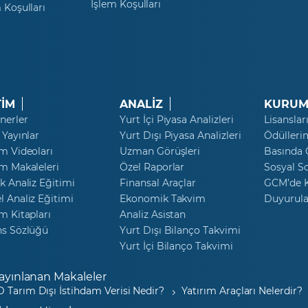
İşlem Koşulları
 Koşulları
TİM
ANALİZ
KURUM
nerler
Yurt İçi Piyasa Analizleri
Lisanslar
 Yayınlar
Yurt Dışı Piyasa Analizleri
Ödülleri
m Videoları
Uzman Görüşleri
Basında
m Makaleleri
Özel Raporlar
Sosyal S
k Analiz Eğitimi
Finansal Araçlar
GCM’de K
 Analiz Eğitimi
Ekonomik Takvim
Duyurula
m Kitapları
Analiz Asistan
ns Sözlüğü
Yurt Dışı Bilanço Takvimi
Yurt İçi Bilanço Takvimi
ayınlanan Makaleler
 Tarım Dışı İstihdam Verisi Nedir?
Yatırım Araçları Nelerdir?