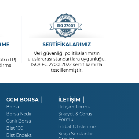
RME
SERTİFİKALARIMIZ
Veri güvenliği politikalarımızın
uluslararası standartlara uygunluğu,
otu (TR)
ISO/IEC 27001:2022 sertifikamızla
ndirme
tescillenmiştir.
GCM BORSA
İLETİŞİM
Borsa
İletişim Formu
Borsa Nedir
Şikayet & Görüş
Formu
Canlı Borsa
İrtibat Ofislerimiz
Bist 100
Sıkça Sorulanlar
Bist Endeks