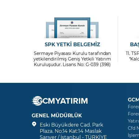
SPK YETKİ BELGEMİZ
BA
Sermaye Piyasası Kurulu tarafından
11. TS
yetkilendirilmiş Geniş Yetkili Yatırım
“Kal
Kuruluşudur. Lisans No: G-039 (398)
GCM
Fore
Fore
GENEL MÜDÜRLÜK
Yatır
Eski Büyükdere Cad. Park
Cfd 
Plaza. No:14 Kat:14 Maslak
İşlem
Sarıyer / İstanbul - TÜRKİYE