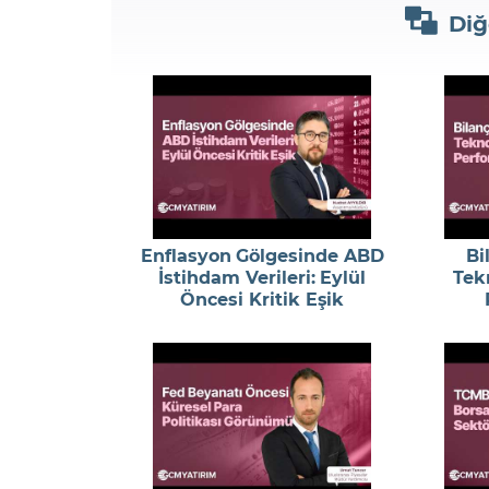
Diğ
Enflasyon Gölgesinde ABD
Bi
İstihdam Verileri: Eylül
Tekn
Öncesi Kritik Eşik