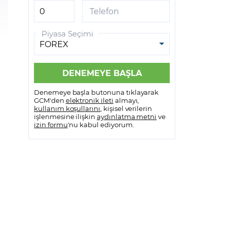
GCM VİOP MetaTrader 5
Telefon
GCM VİOP Meta Trader 5
Piyasa Seçimi
Android
GCM VİOP Meta Trader 5 IOS
Denemeye başla butonuna tıklayarak
GCM'den
elektronik ileti
almayı,
kullanım koşullarını
, kişisel verilerin
işlenmesine ilişkin
aydınlatma metni
ve
izin formu
'nu kabul ediyorum.