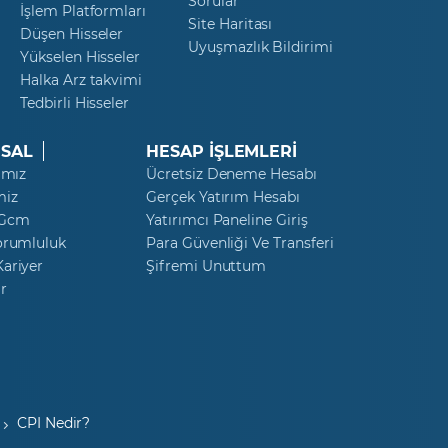
Sorular
İşlem Platformları
Site Haritası
Düşen Hisseler
Uyuşmazlık Bildirimi
Yükselen Hisseler
Halka Arz takvimi
Tedbirli Hisseler
SAL
HESAP İŞLEMLERİ
ımız
Ücretsiz Deneme Hesabı
miz
Gerçek Yatırım Hesabı
 Gcm
Yatırımcı Paneline Giriş
orumluluk
Para Güvenliği Ve Transferi
ariyer
Şifremi Unuttum
r
CPI Nedir?