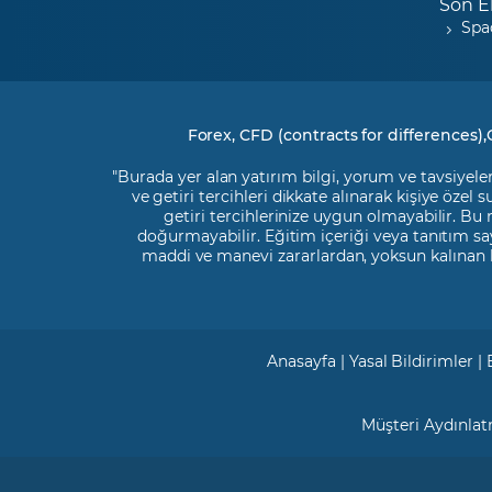
Son E
Spa
Forex, CFD (contracts for differences),
"Burada yer alan yatırım bilgi, yorum ve tavsiyeler
ve getiri tercihleri dikkate alınarak kişiye özel
getiri tercihlerinize uygun olmayabilir. Bu
doğurmayabilir. Eğitim içeriği veya tanıtım say
maddi ve manevi zararlardan, yoksun kalınan 
Anasayfa
|
Yasal Bildirimler
|
Müşteri Aydınla