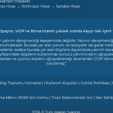
klenen Hisseler
cex Hisse
Anthropic Hisse
Sandisk Hisse
Opsiyon, VİOP ve Borsa ticareti yüksek oranda kayıp riski içerir 
i yatırım danışmanlığı kapsamında değildir. Yatırım danışmanlığı h
 sunulmaktadır. Burada yer alan yorum ve tavsiyeler ise genel nite
 nedenle, sadece burada yer alan bilgilere dayanılarak yatırım kara
falarındaki bilgilerin kullanılması sonucu yatırımcıların uğrayab
kardan ve üçüncü kişilerin uğrayabileceği zararlardan GCM Yatırı
tutulamaz.”
Bilgi Toplumu Hizmetleri
|
Kullanım Koşulları
|
Gizlilik Politikası
|
tma Metni
|
KVKK İzin Formu
|
Ticari Elekronik İleti İzni
|
Veri Sahi
2026 © Tüm Hakları Saklıdır.