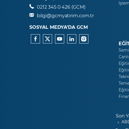
İşlem
0212 345 0 426 (GCM)
bilgi@gcmyatirim.com.tr
SOSYAL MEDYA’DA GCM
EĞİ
Semi
Canlı
Eğiti
Eğiti
Tekni
Temel
Eğiti
Fina
Son Y
ABD