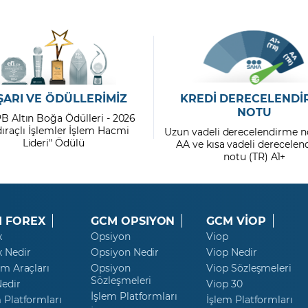
ŞARI VE ÖDÜLLERİMİZ
KREDİ DERECELENDİ
NOTU
PB Altın Boğa Ödülleri - 2026
dıraçlı İşlemler İşlem Hacmi
Uzun vadeli derecelendirme n
Lideri" Ödülü
AA ve kısa vadeli derecele
notu (TR) A1+
 FOREX
GCM OPSIYON
GCM VİOP
x
Opsiyon
Viop
x Nedir
Opsiyon Nedir
Viop Nedir
ım Araçları
Opsiyon
Viop Sözleşmeleri
Sözleşmeleri
Nedir
Viop 30
İşlem Platformları
 Platformları
İşlem Platformları