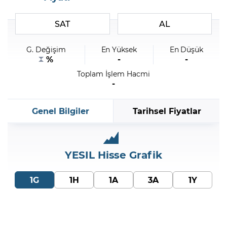
SAT
AL
Şifremi Unuttum
G. Değişim
En Yüksek
En Düşük
%
-
-
Toplam İşlem Hacmi
-
Genel Bilgiler
Tarihsel Fiyatlar
YESIL
Hisse Grafik
1G
1H
1A
3A
1Y