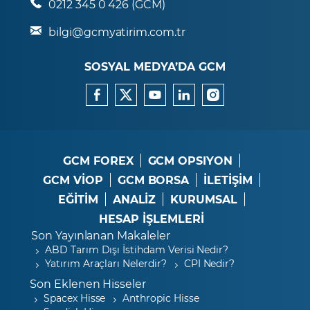
0212 345 0 426 (GCM)
bilgi@gcmyatirim.com.tr
SOSYAL MEDYA’DA GCM
GCM FOREX
GCM OPSIYON
GCM VİOP
GCM BORSA
İLETİŞİM
EĞİTİM
ANALİZ
KURUMSAL
HESAP İŞLEMLERİ
Son Yayınlanan Makaleler
ABD Tarım Dışı İstihdam Verisi Nedir?
Yatırım Araçları Nelerdir?
CPI Nedir?
Son Eklenen Hisseler
Spacex Hisse
Anthropic Hisse