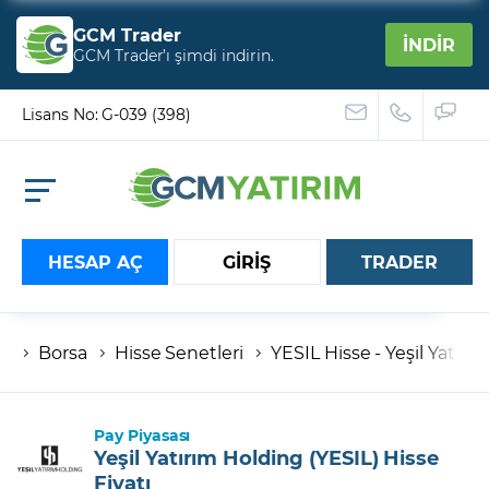
GCM Trader
İNDİR
GCM Trader’ı şimdi indirin.
Lisans No: G-039 (398)
HESAP AÇ
GİRİŞ
TRADER
Borsa
Hisse Senetleri
YESIL Hisse - Yeşil Yatırı
Hesap numaranız
Şifreniz
Pay Piyasası
Yeşil Yatırım Holding (YESIL) Hisse
Fiyatı