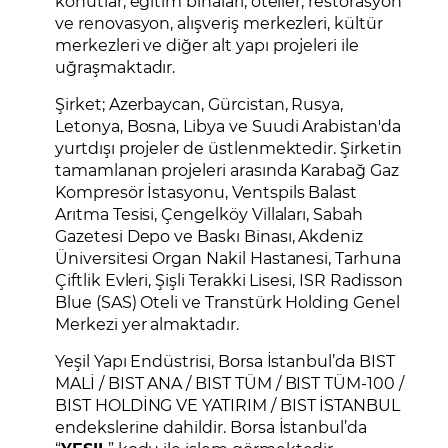
konutlar, eğitim binaları, oteller, restorasyon
ve renovasyon, alışveriş merkezleri, kültür
merkezleri ve diğer alt yapı projeleri ile
uğraşmaktadır.
Şirket; Azerbaycan, Gürcistan, Rusya,
Letonya, Bosna, Libya ve Suudi Arabistan'da
yurtdışı projeler de üstlenmektedir. Şirketin
tamamlanan projeleri arasında Karabağ Gaz
Kompresör İstasyonu, Ventspils Balast
Arıtma Tesisi, Çengelköy Villaları, Sabah
Gazetesi Depo ve Baskı Binası, Akdeniz
Üniversitesi Organ Nakil Hastanesi, Tarhuna
Çiftlik Evleri, Şişli Terakki Lisesi, ISR Radisson
Blue (SAS) Oteli ve Transtürk Holding Genel
Merkezi yer almaktadır.
Yeşil Yapı Endüstrisi, Borsa İstanbul’da BIST
MALİ / BIST ANA / BIST TÜM / BIST TÜM-100 /
BIST HOLDİNG VE YATIRIM / BIST İSTANBUL
endekslerine dahildir. Borsa İstanbul’da