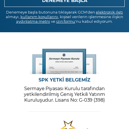
Denemeye başla butonuna tıklayarak GCM'den
elektronik ileti
almayı,
kullanım koşullarını
, kişisel verilerin işlenmesine ilişkin
aydınlatma metni
ve
izin formu
'nu kabul ediyorum.
SPK YETKİ BELGEMİZ
Sermaye Piyasası Kurulu tarafından
yetkilendirilmiş Geniş Yetkili Yatırım
Kuruluşudur. Lisans No: G-039 (398)