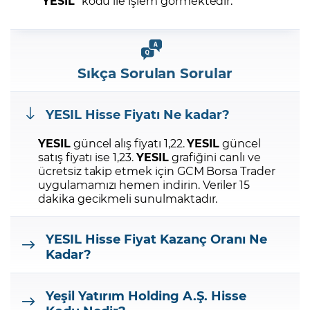
“
YESIL
” kodu ile işlem görmektedir.
Sıkça Sorulan Sorular
YESIL
Hisse Fiyatı Ne kadar?
YESIL
güncel alış fiyatı 1,22.
YESIL
güncel
satış fiyatı ise 1,23.
YESIL
grafiğini canlı ve
ücretsiz takip etmek için GCM Borsa Trader
uygulamamızı hemen indirin.
Veriler 15
dakika gecikmeli sunulmaktadır.
YESIL
Hisse Fiyat Kazanç Oranı Ne
Kadar?
Yeşil Yatırım Holding A.Ş.
Hisse