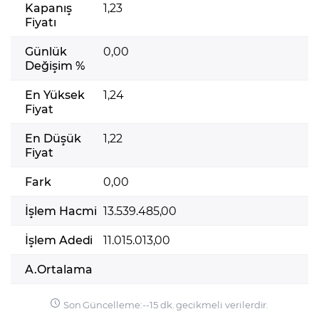
Kapanış
1,23
Fiyatı
Günlük
0,00
Değişim %
En Yüksek
1,24
Fiyat
En Düşük
1,22
Fiyat
Fark
0,00
İşlem Hacmi
13.539.485,00
İşlem Adedi
11.015.013,00
A.Ortalama
Son Güncelleme:
-
-
15 dk. gecikmeli verilerdir.