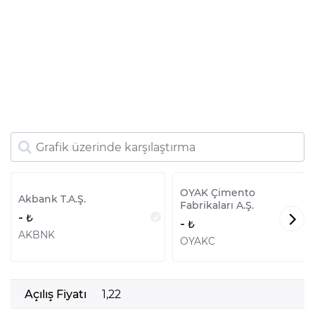
OYAK Çimento
Akbank T.A.Ş.
Fabrikaları A.Ş.
-
-
AKBNK
OYAKC
Açılış Fiyatı
1,22