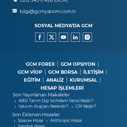
bilgi@gcmyatirim.com.tr
SOSYAL MEDYA’DA GCM
GCM FOREX
GCM OPSIYON
GCM VİOP
GCM BORSA
İLETİŞİM
EĞİTİM
ANALİZ
KURUMSAL
HESAP İŞLEMLERİ
Son Yayınlanan Makaleler
ABD Tarım Dışı İstihdam Verisi Nedir?
Yatırım Araçları Nelerdir?
CPI Nedir?
Son Eklenen Hisseler
Spacex Hisse
Anthropic Hisse
Sandisk Hisse