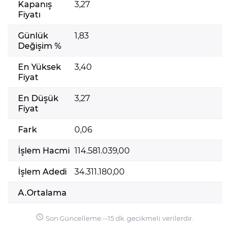
Kapanış
3,27
Fiyatı
Günlük
1,83
Değişim %
En Yüksek
3,40
Fiyat
En Düşük
3,27
Fiyat
Fark
0,06
İşlem Hacmi
114.581.039,00
İşlem Adedi
34.311.180,00
A.Ortalama
Son Güncelleme:
-
-
15 dk. gecikmeli verilerdir.