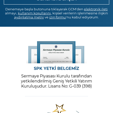
Denemeye başla butonuna tıklayarak GCM'den
elektronik ileti
almayı,
kullanım koşullarını
, kişisel verilerin işlenmesine ilişkin
aydınlatma metni
ve
izin formu
'nu kabul ediyorum.
SPK YETKİ BELGEMİZ
Sermaye Piyasası Kurulu tarafından
yetkilendirilmiş Geniş Yetkili Yatırım
Kuruluşudur. Lisans No: G-039 (398)