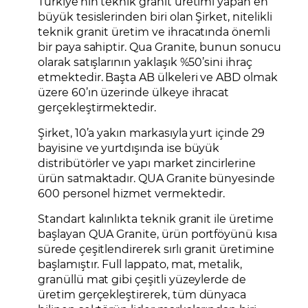
Türkiye’nin teknik granit üretimi yapan en
büyük tesislerinden biri olan Şirket, nitelikli
teknik granit üretim ve ihracatında önemli
bir paya sahiptir. Qua Granite, bunun sonucu
olarak satışlarının yaklaşık %50’sini ihraç
etmektedir. Başta AB ülkeleri ve ABD olmak
üzere 60’ın üzerinde ülkeye ihracat
gerçekleştirmektedir.
Şirket, 10’a yakın markasıyla yurt içinde 29
bayisine ve yurtdışında ise büyük
distribütörler ve yapı market zincirlerine
ürün satmaktadır. QUA Granite bünyesinde
600 personel hizmet vermektedir.
Standart kalınlıkta teknik granit ile üretime
başlayan QUA Granite, ürün portföyünü kısa
sürede çeşitlendirerek sırlı granit üretimine
başlamıştır. Full lappato, mat, metalik,
granüllü mat gibi çeşitli yüzeylerde de
üretim gerçekleştirerek, tüm dünyaca