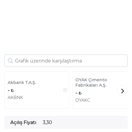
OYAK Çimento
Akbank T.A.Ş.
Fabrikaları A.Ş.
-
-
AKBNK
OYAKC
Açılış Fiyatı
3,30