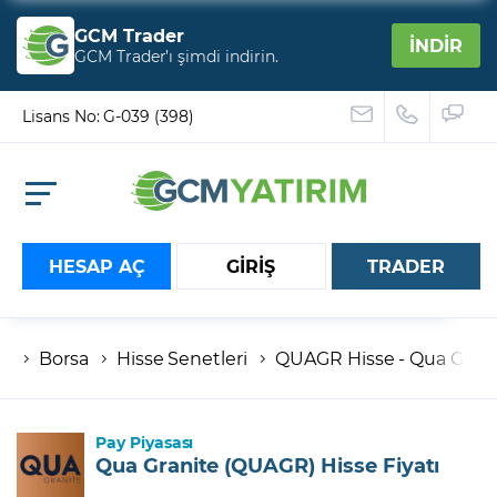
GCM Trader
İNDİR
GCM Trader’ı şimdi indirin.
Lisans No: G-039 (398)
HESAP AÇ
GİRİŞ
TRADER
Borsa
Hisse Senetleri
QUAGR Hisse - Qua Granite
Hesap numaranız
Şifreniz
Pay Piyasası
Qua Granite (QUAGR) Hisse Fiyatı