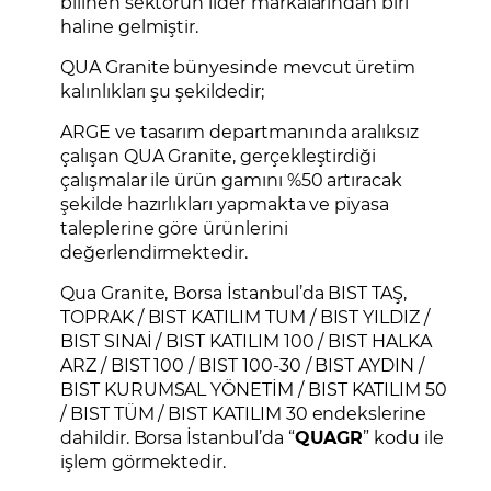
bilinen sektörün lider markalarından biri
haline gelmiştir.
QUA Granite bünyesinde mevcut üretim
kalınlıkları şu şekildedir;
ARGE ve tasarım departmanında aralıksız
çalışan QUA Granite, gerçekleştirdiği
çalışmalar ile ürün gamını %50 artıracak
şekilde hazırlıkları yapmakta ve piyasa
taleplerine göre ürünlerini
değerlendirmektedir.
Qua Granite,
Borsa İstanbul’da BIST TAŞ,
TOPRAK / BIST KATILIM TUM / BIST YILDIZ /
BIST SINAİ / BIST KATILIM 100 / BIST HALKA
ARZ / BIST 100 / BIST 100-30 / BIST AYDIN /
BIST KURUMSAL YÖNETİM / BIST KATILIM 50
/ BIST TÜM / BIST KATILIM 30 endekslerine
dahildir. Borsa İstanbul’da “
QUAGR
” kodu ile
işlem görmektedir.