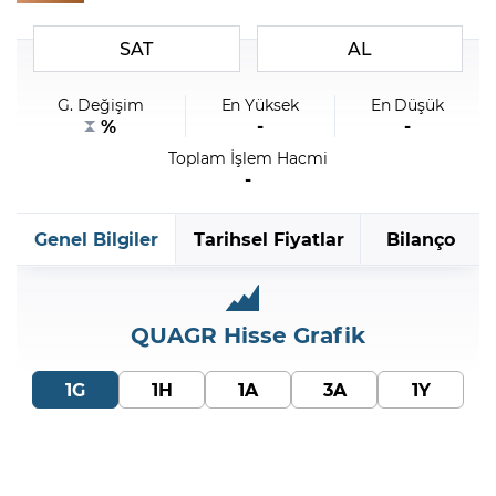
SAT
AL
Şifremi Unuttum
G. Değişim
En Yüksek
En Düşük
%
-
-
Toplam İşlem Hacmi
-
Genel Bilgiler
Tarihsel Fiyatlar
Bilanço
QUAGR
Hisse Grafik
1G
1H
1A
3A
1Y