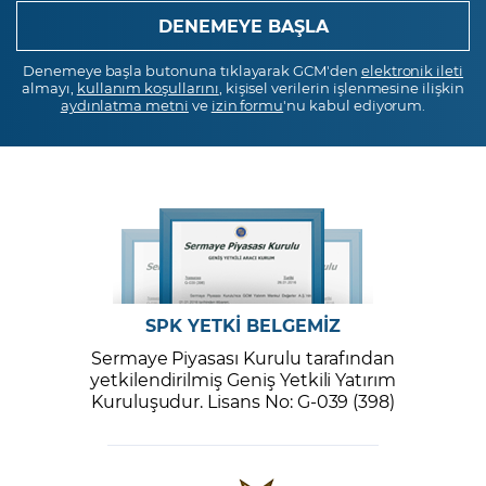
Denemeye başla butonuna tıklayarak GCM'den
elektronik ileti
almayı,
kullanım koşullarını
, kişisel verilerin işlenmesine ilişkin
aydınlatma metni
ve
izin formu
'nu kabul ediyorum.
SPK YETKİ BELGEMİZ
Sermaye Piyasası Kurulu tarafından
yetkilendirilmiş Geniş Yetkili Yatırım
Kuruluşudur. Lisans No: G-039 (398)