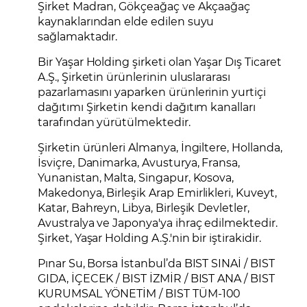
Şirket Madran, Gökçeağaç ve Akçaağaç
kaynaklarından elde edilen suyu
sağlamaktadır.
Bir Yaşar Holding şirketi olan Yaşar Dış Ticaret
A.Ş., Şirketin ürünlerinin uluslararası
pazarlamasını yaparken ürünlerinin yurtiçi
dağıtımı Şirketin kendi dağıtım kanalları
tarafından yürütülmektedir.
Şirketin ürünleri Almanya, İngiltere, Hollanda,
İsviçre, Danimarka, Avusturya, Fransa,
Yunanistan, Malta, Singapur, Kosova,
Makedonya, Birleşik Arap Emirlikleri, Kuveyt,
Katar, Bahreyn, Libya, Birleşik Devletler,
Avustralya ve Japonya'ya ihraç edilmektedir.
Şirket, Yaşar Holding A.Ş.'nin bir iştirakidir.
Pınar Su, Borsa İstanbul’da BIST SINAİ / BIST
GIDA, İÇECEK / BIST İZMİR / BIST ANA / BIST
KURUMSAL YÖNETİM / BIST TÜM-100