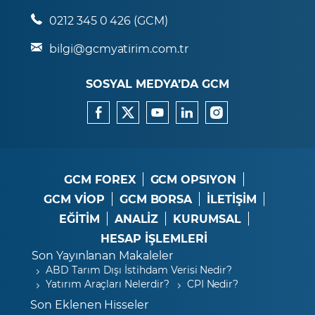
0212 345 0 426 (GCM)
bilgi@gcmyatirim.com.tr
SOSYAL MEDYA’DA GCM
GCM FOREX
GCM OPSIYON
GCM VİOP
GCM BORSA
İLETİŞİM
EĞİTİM
ANALİZ
KURUMSAL
HESAP İŞLEMLERİ
Son Yayınlanan Makaleler
ABD Tarım Dışı İstihdam Verisi Nedir?
Yatırım Araçları Nelerdir?
CPI Nedir?
Son Eklenen Hisseler