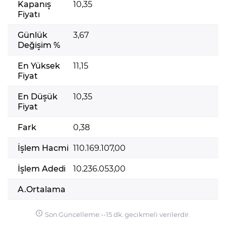
Kapanış
10,35
Fiyatı
Günlük
3,67
Değişim %
En Yüksek
11,15
Fiyat
En Düşük
10,35
Fiyat
Fark
0,38
İşlem Hacmi
110.169.107,00
İşlem Adedi
10.236.053,00
A.Ortalama
Son Güncelleme:
-
-
15 dk. gecikmeli verilerdir.