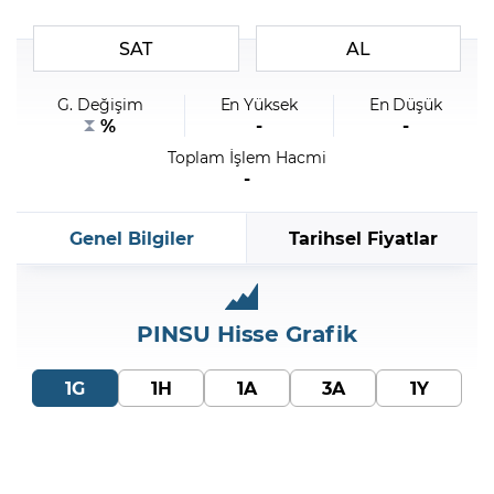
SAT
AL
Şifremi Unuttum
G. Değişim
En Yüksek
En Düşük
%
-
-
Toplam İşlem Hacmi
-
Genel Bilgiler
Tarihsel Fiyatlar
PINSU
Hisse Grafik
1G
1H
1A
3A
1Y