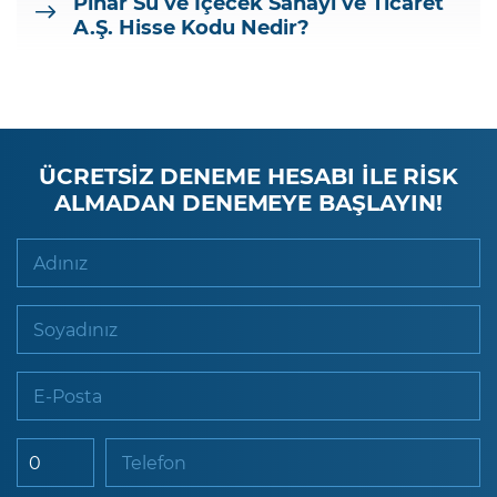
Pınar Su ve İçecek Sanayi ve Ticaret
A.​Ş.
Hisse Kodu Nedir?
ÜCRETSİZ DENEME HESABI İLE RİSK
ALMADAN DENEMEYE BAŞLAYIN!
Adınız
Soyadınız
E-Posta
Telefon