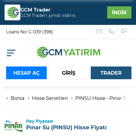
GCM Trader
İNDİR
GCM Trader’ı şimdi indirin.
Lisans No: G-039 (398)
HESAP AÇ
GİRİŞ
TRADER
Borsa
Hisse Senetleri
PINSU Hisse - Pınar Su ve 
Hesap numaranız
Şifreniz
Pay Piyasası
Pınar Su (PINSU) Hisse Fiyatı