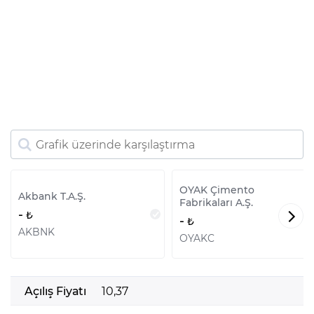
OYAK Çimento
Akbank T.A.Ş.
Fabrikaları A.Ş.
-
-
AKBNK
OYAKC
Açılış Fiyatı
10,37