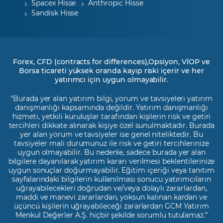
Spacex Hisse
Anthropic Hisse
Sandisk Hisse
Forex, CFD (contracts for differences),Opsiyon, VİOP ve
Borsa ticareti yüksek oranda kayıp riski içerir ve her
yatırımcı için uygun olmayabilir.
"Burada yer alan yatırım bilgi, yorum ve tavsiyeleri yatırım
danışmanlığı kapsamında değildir. Yatırım danışmanlığı
hizmeti, yetkili kuruluşlar tarafından kişilerin risk ve getiri
tercihleri dikkate alınarak kişiye özel sunulmaktadır. Burada
yer alan yorum ve tavsiyeler ise genel niteliktedir. Bu
tavsiyeler mali durumunuz ile risk ve getiri tercihlerinize
uygun olmayabilir. Bu nedenle, sadece burada yer alan
bilgilere dayanılarak yatırım kararı verilmesi beklentilerinize
uygun sonuçlar doğurmayabilir. Eğitim içeriği veya tanıtım
sayfalarındaki bilgilerin kullanılması sonucu yatırımcıların
uğrayabilecekleri doğrudan ve/veya dolaylı zararlardan,
maddi ve manevi zararlardan, yoksun kalınan kardan ve
üçüncü kişilerin uğrayabileceği zararlardan GCM Yatırım
Menkul Değerler A.Ş. hiçbir şekilde sorumlu tutulamaz.”