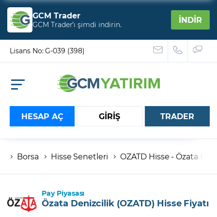
GCM Trader
İNDİR
GCM Trader’ı şimdi indirin.
Lisans No: G-039 (398)
HESAP AÇ
GİRİŞ
TRADER
Borsa
Hisse Senetleri
OZATD Hisse - Özata Deniz
Hesap numaranız
Şifreniz
Pay Piyasası
Özata Denizcilik (OZATD) Hisse Fiyatı