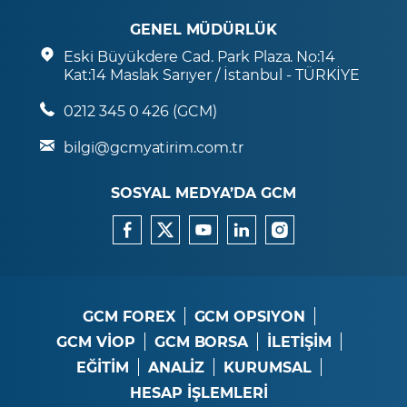
GENEL MÜDÜRLÜK
Eski Büyükdere Cad. Park Plaza. No:14
Kat:14 Maslak Sarıyer / İstanbul - TÜRKİYE
0212 345 0 426 (GCM)
bilgi@gcmyatirim.com.tr
SOSYAL MEDYA’DA GCM
GCM FOREX
GCM OPSIYON
GCM VİOP
GCM BORSA
İLETİŞİM
EĞİTİM
ANALİZ
KURUMSAL
HESAP İŞLEMLERİ