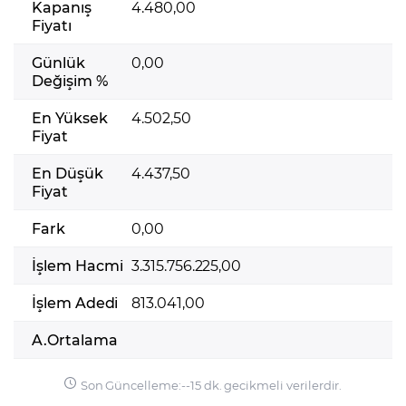
Kapanış
4.480,00
Fiyatı
Günlük
0,00
Değişim %
En Yüksek
4.502,50
Fiyat
En Düşük
4.437,50
Fiyat
Fark
0,00
İşlem Hacmi
3.315.756.225,00
İşlem Adedi
813.041,00
A.Ortalama
Son Güncelleme:
-
-
15 dk. gecikmeli verilerdir.