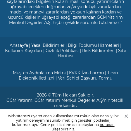
sayfalarındaki bilgilerin kullanılması sonucu yatırımcıların
uğrayabilecekleri doğrudan ve/veya dolaylı zararlardan,
maddi ve manevi zararlardan, yoksun kalınan kardan ve
üçüncü kişilerin uğrayabileceği zararlardan GCM Yatırım
Menkul Değerler A.Ş. hiçbir şekilde sorumlu tutulamaz.”
Anasayfa
|
Yasal Bildirimler
|
Bilgi Toplumu Hizmetleri
|
Kullanım Koşulları
|
Gizlilik Politikası
|
Risk Bildirimleri
|
Site
Haritası
Müşteri Aydınlatma Metni
|
KVKK İzin Formu
|
Ticari
Elekronik İleti İzni
|
Veri Sahibi Başvuru Formu
2026 © Tüm Hakları Saklıdır.
GCM Yatırım
, GCM Yatırım Menkul Değerler A.Ş'nin tescilli
markasıdır.
Web sitemizi ziyaret eden kullanıcılara mümkün olan daha iyi bir
Ticari Sicil No: 799649
yatırım deneyimini sunabilmek için çerezler (cookieler)
Maslak V.D. : 3890707820
kullanmaktayız. Çerez politikalarımızın detaylarına
buradan
Mersis No: 0389070782000015
ulaşabilirsiniz.