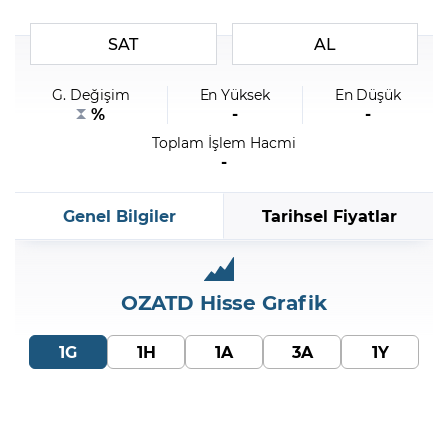
SAT
AL
Şifremi Unuttum
G. Değişim
En Yüksek
En Düşük
%
-
-
Toplam İşlem Hacmi
-
Genel Bilgiler
Tarihsel Fiyatlar
OZATD
Hisse Grafik
1G
1H
1A
3A
1Y