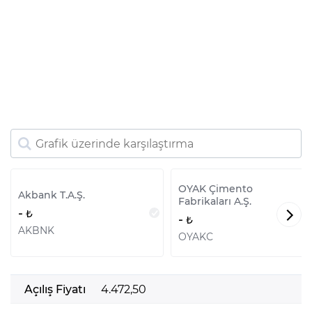
OYAK Çimento
Akbank T.A.Ş.
Fabrikaları A.Ş.
-
-
AKBNK
OYAKC
Açılış Fiyatı
4.472,50