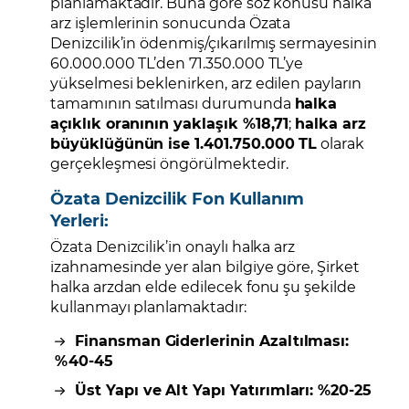
planlamaktadır. Buna göre söz konusu halka
arz işlemlerinin sonucunda Özata
Denizcilik’in ödenmiş/çıkarılmış sermayesinin
60.000.000 TL’den 71.350.000 TL’ye
yükselmesi beklenirken, arz edilen payların
tamamının satılması durumunda
halka
açıklık oranının yaklaşık %18,71
;
halka arz
büyüklüğünün ise 1.401.750.000 TL
olarak
gerçekleşmesi öngörülmektedir.
Özata Denizcilik Fon Kullanım
Yerleri:
Özata Denizcilik’in onaylı halka arz
izahnamesinde yer alan bilgiye göre, Şirket
halka arzdan elde edilecek fonu şu şekilde
kullanmayı planlamaktadır:
Finansman Giderlerinin Azaltılması:
%40-45
Üst Yapı ve Alt Yapı Yatırımları: %20-25