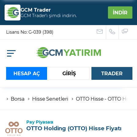
GCM Trader
İNDİR
GCM Trader’ı şimdi indirin.
Lisans No: G-039 (398)
HESAP AÇ
GİRİŞ
TRADER
Borsa
Hisse Senetleri
OTTO Hisse - OTTO Holdin
Hesap numaranız
Şifreniz
Pay Piyasası
OTTO Holding (OTTO) Hisse Fiyatı