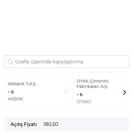
OYAK Çimento
Akbank T.A.Ş.
Fabrikaları A.Ş.
-
-
AKBNK
OYAKC
Açılış Fiyatı
180,50