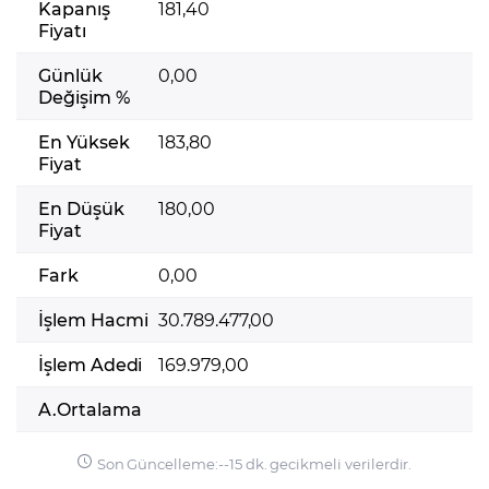
Kapanış
181,40
Fiyatı
Günlük
0,00
Değişim %
En Yüksek
183,80
Fiyat
En Düşük
180,00
Fiyat
Fark
0,00
İşlem Hacmi
30.789.477,00
İşlem Adedi
169.979,00
A.Ortalama
Son Güncelleme:
-
-
15 dk. gecikmeli verilerdir.