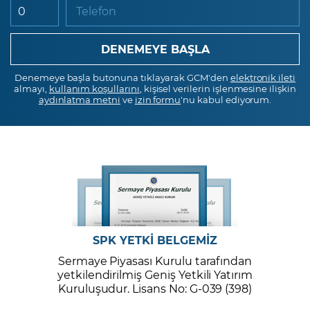
Telefon
Denemeye başla butonuna tıklayarak GCM'den
elektronik ileti
almayı,
kullanım koşullarını
, kişisel verilerin işlenmesine ilişkin
aydınlatma metni
ve
izin formu
'nu kabul ediyorum.
SPK YETKİ BELGEMİZ
Sermaye Piyasası Kurulu tarafından
yetkilendirilmiş Geniş Yetkili Yatırım
Kuruluşudur. Lisans No: G-039 (398)