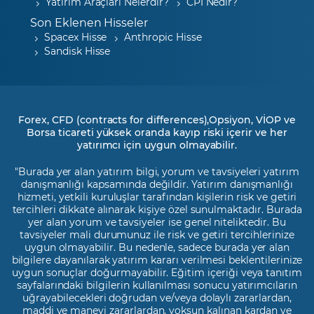
Yatırım Araçları Nelerdir?
CPI Nedir?
Son Eklenen Hisseler
Spacex Hisse
Anthropic Hisse
Sandisk Hisse
Forex, CFD (contracts for differences),Opsiyon, VİOP ve
Borsa ticareti yüksek oranda kayıp riski içerir ve her
yatırımcı için uygun olmayabilir.
"Burada yer alan yatırım bilgi, yorum ve tavsiyeleri yatırım
danışmanlığı kapsamında değildir. Yatırım danışmanlığı
hizmeti, yetkili kuruluşlar tarafından kişilerin risk ve getiri
tercihleri dikkate alınarak kişiye özel sunulmaktadır. Burada
yer alan yorum ve tavsiyeler ise genel niteliktedir. Bu
tavsiyeler mali durumunuz ile risk ve getiri tercihlerinize
uygun olmayabilir. Bu nedenle, sadece burada yer alan
bilgilere dayanılarak yatırım kararı verilmesi beklentilerinize
uygun sonuçlar doğurmayabilir. Eğitim içeriği veya tanıtım
sayfalarındaki bilgilerin kullanılması sonucu yatırımcıların
uğrayabilecekleri doğrudan ve/veya dolaylı zararlardan,
maddi ve manevi zararlardan, yoksun kalınan kardan ve