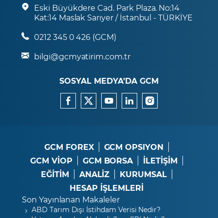
Eski Büyükdere Cad. Park Plaza. No:14
Kat:14 Maslak Sarıyer / İstanbul - TÜRKİYE
0212 345 0 426 (GCM)
bilgi@gcmyatirim.com.tr
SOSYAL MEDYA’DA GCM
GCM FOREX
GCM OPSIYON
GCM VİOP
GCM BORSA
İLETİŞİM
EĞİTİM
ANALİZ
KURUMSAL
HESAP İŞLEMLERİ
Son Yayınlanan Makaleler
ABD Tarım Dışı İstihdam Verisi Nedir?