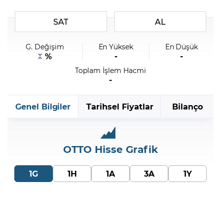
SAT
AL
Şifremi Unuttum
G. Değişim
En Yüksek
En Düşük
%
-
-
Toplam İşlem Hacmi
-
Genel Bilgiler
Tarihsel Fiyatlar
Bilanço
OTTO
Hisse Grafik
1G
1H
1A
3A
1Y