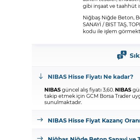
gibi inşaat ve taahhüt 
Niğbaş Niğde Beton, Bo
SANAYİ / BIST TAŞ, TOPR
kodu ile işlem görmekt
Sık
NIBAS
Hisse Fiyatı Ne kadar?
NIBAS
güncel alış fiyatı 3,60.
NIBAS
gün
takip etmek için GCM Borsa Trader uy
sunulmaktadır.
NIBAS
Hisse Fiyat Kazanç Oran
Niğbaş Niğde Beton Sanayi ve T