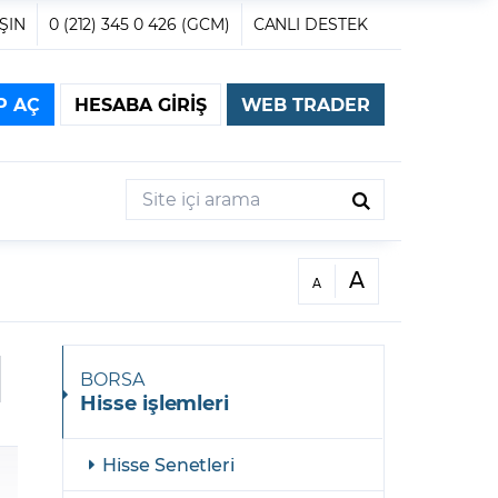
ŞIN
0 (212) 345 0 426 (GCM)
CANLI DESTEK
P AÇ
HESABA GİRİŞ
WEB TRADER
Hesap numaranız
Site içi arama
Şifreniz
M PLATFORMLARI
EĞİTİM
İŞLEM PLATFORMLARI
LEM PLATFORMLARI
İŞLEM PLATFORMLARI
GCM
DÖKÜMANLARI
TRADER
GCM TRADER
GCM Borsa Trader
ERI
İYON TRADER
ARAŞTIRMA
GCM Trader
BİZE ULAŞIN
Forex Makale Arşivi
stü
Web Trader
Web Trader
İOP
OPSİYON
trader
Web Trader
k Analizleri
Uzman Görüşleri
Ofislerimiz
Opsiyon Makale Arşivi
er
iOS
iOS
iOS
BORSA
ik Analizleri
Özel Raporlar
İletişim Formu
ifremi Unuttum
VİOP TRADER 
OPSİYON 
Viop Makale Arşivi
Hisse işlemleri
id
Android
Android
roid
Android
lten
Strateji Raporu
TRADER 
Sizi Arayalım
Borsa Makale Arşivi
GCM MT5 
 Bülteni
Borsa Model Portföy
GCM MT5 
Görüş Şikayet Öneri
Teknik Analiz Eğitimi
Hisse Senetleri
ülten
Yurt Dışı Hisse Analizleri
Temel Analiz Eğitimi
şlem Koşulları