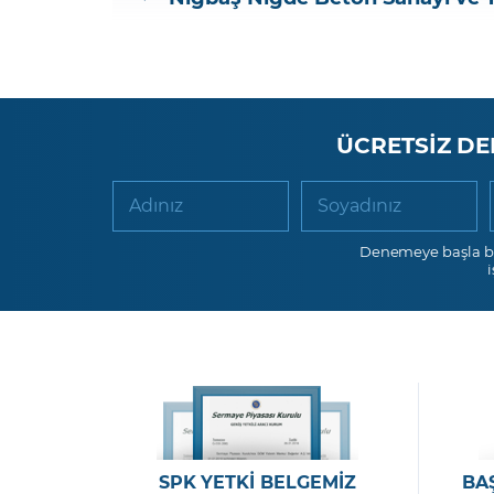
ÜCRETSİZ DE
Adınız
Soyadınız
Denemeye başla b
SPK YETKİ BELGEMİZ
BA