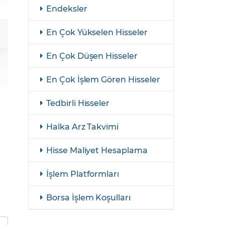
şulları
Yasal Bildirimler
Endeksler
Finansal Araçlar
En Çok Yükselen Hisseler
GCM Borsa Trader Eğitim Videoları
En Çok Düşen Hisseler
En Çok İşlem Gören Hisseler
Tedbirli Hisseler
Halka Arz Takvimi
Hisse Maliyet Hesaplama
İşlem Platformları
Borsa İşlem Koşulları