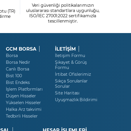
Veri güvenliği politikalarımızın
uluslararası standartlara uygunluğu,
otu (TR)
ISO/IEC 27001:2022 sertifikamızla
ndirme
tescillenmiştir.
GCM BORSA
İLETİŞİM
Borsa
İletişim Formu
Borsa Nedir
Şikayet & Görüş
Formu
Canlı Borsa
İrtibat Ofislerimiz
Bist 100
Sıkça Sorulanlar
Bist Endeks
Sorular
İşlem Platformları
Site Haritası
Düşen Hisseler
Uyuşmazlık Bildirimi
Yükselen Hisseler
Halka Arz takvimi
Tedbirli Hisseler
SAL
HESAP İŞLEMLERİ