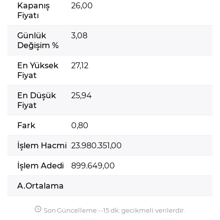
Kapanış
26,00
Fiyatı
Günlük
3,08
Değişim %
En Yüksek
27,12
Fiyat
En Düşük
25,94
Fiyat
Fark
0,80
İşlem Hacmi
23.980.351,00
İşlem Adedi
899.649,00
A.Ortalama
Son Güncelleme:
-
-
15 dk. gecikmeli verilerdir.