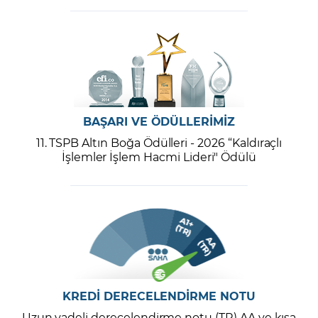
BAŞARI VE ÖDÜLLERİMİZ
11. TSPB Altın Boğa Ödülleri - 2026 “Kaldıraçlı
İşlemler İşlem Hacmi Lideri" Ödülü
KREDİ DERECELENDİRME NOTU
Uzun vadeli derecelendirme notu (TR) AA ve kısa