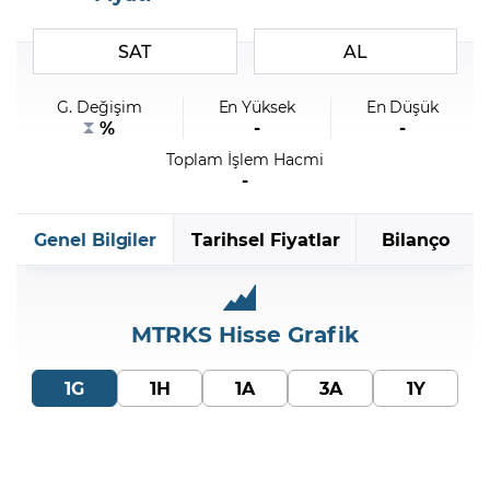
SAT
AL
Şifremi Unuttum
G. Değişim
En Yüksek
En Düşük
%
-
-
Toplam İşlem Hacmi
-
Genel Bilgiler
Tarihsel Fiyatlar
Bilanço
MTRKS
Hisse Grafik
1G
1H
1A
3A
1Y