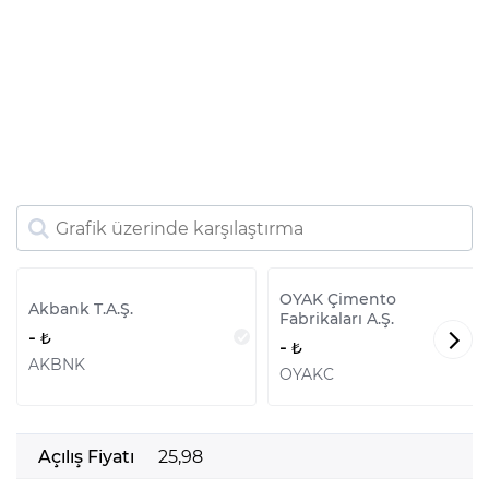
OYAK Çimento
Akbank T.A.Ş.
Fabrikaları A.Ş.
-
-
AKBNK
OYAKC
Açılış Fiyatı
25,98