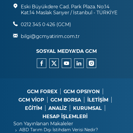
Eski Büyükdere Cad. Park Plaza. No:14
Kat:14 Maslak Sarıyer / İstanbul - TÜRKİYE
0212 345 0 426 (GCM)
bilgi@gcmyatirim.com.tr
SOSYAL MEDYA’DA GCM
GCM FOREX
GCM OPSIYON
GCM VİOP
GCM BORSA
İLETİŞİM
EĞİTİM
ANALİZ
KURUMSAL
HESAP İŞLEMLERİ
Son Yayınlanan Makaleler
ABD Tarım Dışı İstihdam Verisi Nedir?