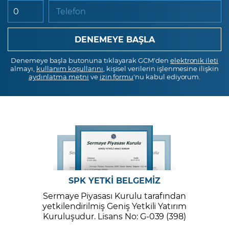
Telefon
Denemeye başla butonuna tıklayarak GCM'den
elektronik ileti
almayı,
kullanım koşullarını
, kişisel verilerin işlenmesine ilişkin
aydınlatma metni
ve
izin formu
'nu kabul ediyorum.
SPK YETKİ BELGEMİZ
Sermaye Piyasası Kurulu tarafından
yetkilendirilmiş Geniş Yetkili Yatırım
Kuruluşudur. Lisans No: G-039 (398)