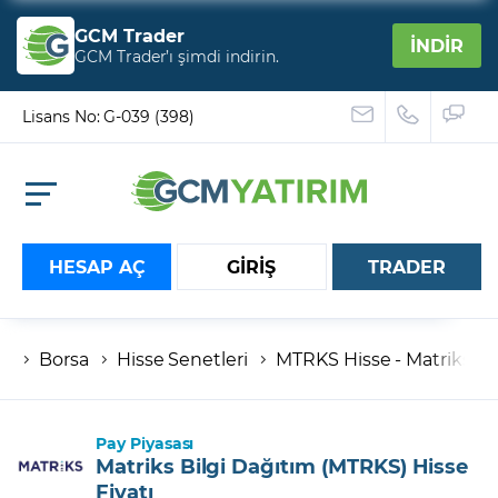
GCM Trader
İNDİR
GCM Trader’ı şimdi indirin.
Lisans No: G-039 (398)
HESAP AÇ
GİRİŞ
TRADER
Borsa
Hisse Senetleri
MTRKS Hisse - Matriks Bil
Hesap numaranız
Şifreniz
Pay Piyasası
Matriks Bilgi Dağıtım (MTRKS) Hisse
Fiyatı