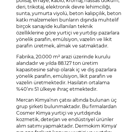
polisaj, emaye, kablo, kromaj, hassas döküm,
deri, trikotaj, elektronik devre lehimciliği,
sunta, yumurta viyolü, beton kalıpçılık, beton
katkı malzemeleri bunların dışında muhtelif
birçok sanayide kullanılan teknik
özelliklerine göre yurtiçi ve yurtdışı pazarlara
yönelik parafin, emülsiyon, vazelin ve likit
parafin üretmek, almak ve satmaktadır.
Fabrika, 20.000 m² arazi üzerinde kurulu
alandadır ve yılda 88.127 ton üretim
kapasitesine sahip olarak iç ve dış pazarlara
yönelik parafin, emülsiyon, likit parafin ve
vazelin üretmektedir. Hasılatın ortalama
%40’ını 51 ülkeye ihraç etmektedir.
Mercan Kimya’nın çatısı altında bulunan üç
grup şirketi bulunmaktadır. Bu firmalardan
Cosmer Kimya yurtiçi ve yurtdışında
kozmetik, deterjan ve endüstriyel ürünler
alım satımı yapmaktadır. Dermokim Kimya'