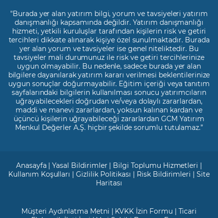
"Burada yer alan yatırım bilgi, yorum ve tavsiyeleri yatırım
danışmanlığı kapsamında değildir. Yatırım danışmanlığı
hizmeti, yetkili kuruluşlar tarafından kişilerin risk ve getiri
tercihleri dikkate alınarak kişiye özel sunulmaktadır. Burada
yer alan yorum ve tavsiyeler ise genel niteliktedir. Bu
tavsiyeler mali durumunuz ile risk ve getiri tercihlerinize
uygun olmayabilir. Bu nedenle, sadece burada yer alan
bilgilere dayanılarak yatırım kararı verilmesi beklentilerinize
uygun sonuçlar doğurmayabilir. Eğitim içeriği veya tanıtım
sayfalarındaki bilgilerin kullanılması sonucu yatırımcıların
uğrayabilecekleri doğrudan ve/veya dolaylı zararlardan,
maddi ve manevi zararlardan, yoksun kalınan kardan ve
üçüncü kişilerin uğrayabileceği zararlardan GCM Yatırım
Menkul Değerler A.Ş. hiçbir şekilde sorumlu tutulamaz.”
Anasayfa
|
Yasal Bildirimler
|
Bilgi Toplumu Hizmetleri
|
Kullanım Koşulları
|
Gizlilik Politikası
|
Risk Bildirimleri
|
Site
Haritası
Müşteri Aydınlatma Metni
|
KVKK İzin Formu
|
Ticari