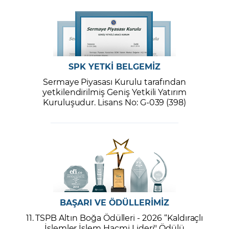
SPK YETKİ BELGEMİZ
Sermaye Piyasası Kurulu tarafından
yetkilendirilmiş Geniş Yetkili Yatırım
Kuruluşudur. Lisans No: G-039 (398)
BAŞARI VE ÖDÜLLERİMİZ
11. TSPB Altın Boğa Ödülleri - 2026 “Kaldıraçlı
İşlemler İşlem Hacmi Lideri" Ödülü