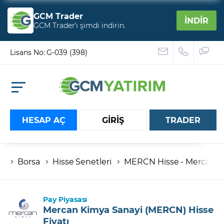
GCM Trader
İNDİR
GCM Trader’ı şimdi indirin.
Lisans No: G-039 (398)
HESAP AÇ
GİRİŞ
TRADER
Borsa
Hisse Senetleri
MERCN Hisse - Mercan Kim
Hesap numaranız
Şifreniz
Pay Piyasası
Mercan Kimya Sanayi (MERCN) Hisse
Fiyatı