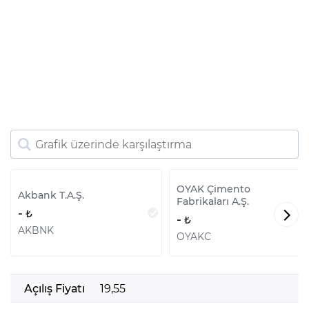
OYAK Çimento
Akbank T.A.Ş.
Fabrikaları A.Ş.
-
-
AKBNK
OYAKC
Açılış Fiyatı
19,55