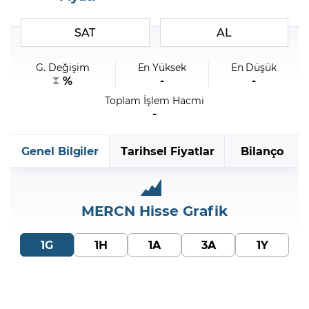
SAT
AL
Şifremi Unuttum
G. Değişim
En Yüksek
En Düşük
%
-
-
Toplam İşlem Hacmi
-
Genel Bilgiler
Tarihsel Fiyatlar
Bilanço
MERCN
Hisse Grafik
1G
1H
1A
3A
1Y