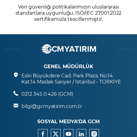
Veri güvenliği politikalarımızın uluslararası
standartlara uygunluğu, ISO/IEC 27001:2022
sertifikamızla tescillenmiştir.
GENEL MÜDÜRLÜK
Eski Büyükdere Cad. Park Plaza. No:14
Kat:14 Maslak Sarıyer / İstanbul - TÜRKİYE
0212 345 0 426 (GCM)
bilgi@gcmyatirim.com.tr
SOSYAL MEDYA’DA GCM