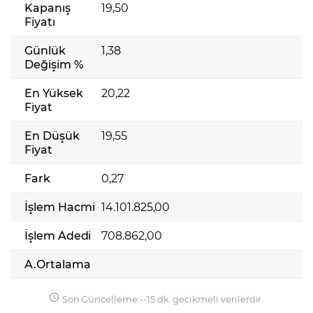
Kapanış
19,50
Fiyatı
Günlük
1,38
Değişim %
En Yüksek
20,22
Fiyat
En Düşük
19,55
Fiyat
Fark
0,27
İşlem Hacmi
14.101.825,00
İşlem Adedi
708.862,00
A.Ortalama
Son Güncelleme:
-
-
15 dk. gecikmeli verilerdir.