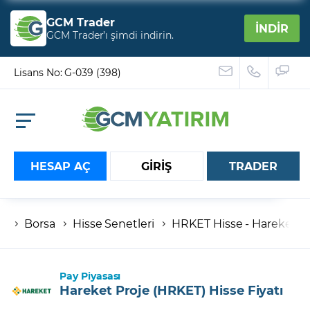
GCM Trader
İNDİR
GCM Trader’ı şimdi indirin.
Lisans No: G-039 (398)
HESAP AÇ
GİRİŞ
TRADER
Borsa
Hisse Senetleri
HRKET Hisse - Hareket Pro
Hesap numaranız
Şifreniz
Pay Piyasası
Hareket Proje (HRKET) Hisse Fiyatı