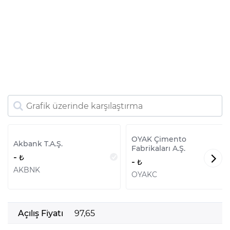
OYAK Çimento
Akbank T.A.Ş.
Fabrikaları A.Ş.
-
-
AKBNK
OYAKC
Açılış Fiyatı
97,65