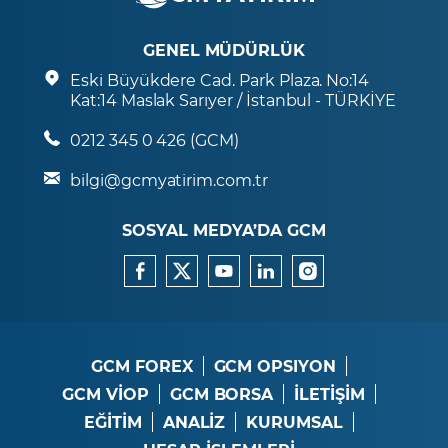
GENEL MÜDÜRLÜK
Eski Büyükdere Cad. Park Plaza. No:14
Kat:14 Maslak Sarıyer / İstanbul - TÜRKİYE
0212 345 0 426 (GCM)
bilgi@gcmyatirim.com.tr
SOSYAL MEDYA’DA GCM
GCM FOREX
GCM OPSIYON
GCM VİOP
GCM BORSA
İLETİŞİM
EĞİTİM
ANALİZ
KURUMSAL