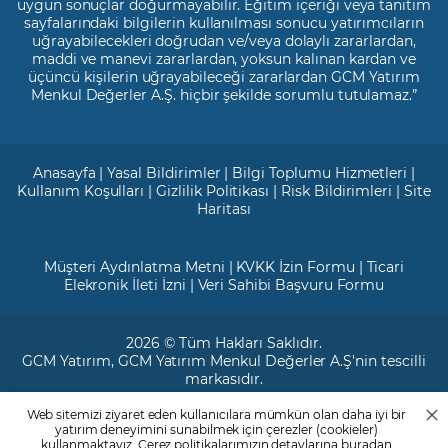
uygun sonuçlar doğurmayabilir. Eğitim içeriği veya tanıtım
sayfalarındaki bilgilerin kullanılması sonucu yatırımcıların
uğrayabilecekleri doğrudan ve/veya dolaylı zararlardan,
maddi ve manevi zararlardan, yoksun kalınan kardan ve
üçüncü kişilerin uğrayabileceği zararlardan GCM Yatırım
Menkul Değerler A.Ş. hiçbir şekilde sorumlu tutulamaz.”
Anasayfa
|
Yasal Bildirimler
|
Bilgi Toplumu Hizmetleri
|
Kullanım Koşulları
|
Gizlilik Politikası
|
Risk Bildirimleri
|
Site
Haritası
Müşteri Aydınlatma Metni
|
KVKK İzin Formu
|
Ticari
Elekronik İleti İzni
|
Veri Sahibi Başvuru Formu
2026 © Tüm Hakları Saklıdır.
GCM Yatırım
, GCM Yatırım Menkul Değerler A.Ş'nin tescilli
markasıdır.
Web sitemizi ziyaret eden kullanıcılara mümkün olan daha iyi bir
Ticari Sicil No: 799649
yatırım deneyimini sunabilmek için çerezler (cookieler)
Maslak V.D. : 3890707820
kullanmaktayız. Çerez politikalarımızın detaylarına
buradan