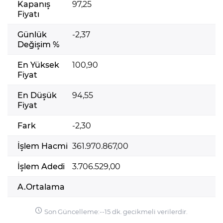
Kapanış
97,25
Fiyatı
Günlük
-2,37
Değişim %
En Yüksek
100,90
Fiyat
En Düşük
94,55
Fiyat
Fark
-2,30
İşlem Hacmi
361.970.867,00
İşlem Adedi
3.706.529,00
A.Ortalama
Son Güncelleme:
-
-
15 dk. gecikmeli verilerdir.