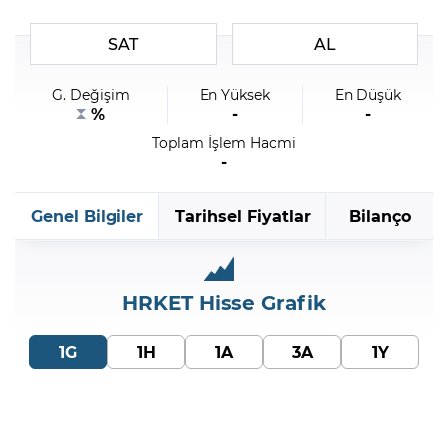
SAT
AL
Şifremi Unuttum
G. Değişim
En Yüksek
En Düşük
%
-
-
Toplam İşlem Hacmi
-
Genel Bilgiler
Tarihsel Fiyatlar
Bilanço
HRKET
Hisse Grafik
1G
1H
1A
3A
1Y