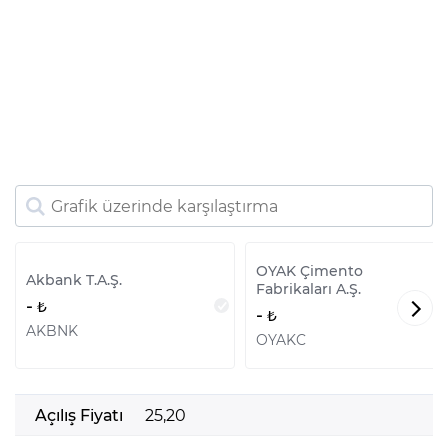
OYAK Çimento
Akbank T.A.Ş.
Fabrikaları A.Ş.
-
-
AKBNK
OYAKC
Açılış Fiyatı
25,20