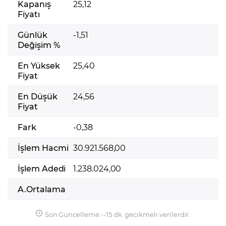
Kapanış
25,12
Fiyatı
Günlük
-1,51
Değişim %
En Yüksek
25,40
Fiyat
En Düşük
24,56
Fiyat
Fark
-0,38
İşlem Hacmi
30.921.568,00
İşlem Adedi
1.238.024,00
A.Ortalama
Son Güncelleme:
-
-
15 dk. gecikmeli verilerdir.