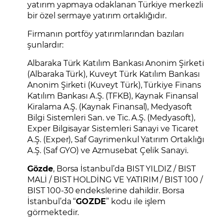
yatırım yapmaya odaklanan Türkiye merkezli
bir özel sermaye yatırım ortaklığıdır.
Firmanın portföy yatırımlarından bazıları
şunlardır:
Albaraka Türk Katılım Bankası Anonim Şirketi
(Albaraka Türk), Kuveyt Türk Katılım Bankası
Anonim Şirketi (Kuveyt Türk), Türkiye Finans
Katılım Bankası A.Ş. (TFKB), Kaynak Finansal
Kiralama A.Ş. (Kaynak Finansal), Medyasoft
Bilgi Sistemleri San. ve Tic. A.Ş. (Medyasoft),
Exper Bilgisayar Sistemleri Sanayi ve Ticaret
A.Ş. (Exper), Saf Gayrimenkul Yatırım Ortaklığı
A.Ş. (Saf GYO) ve Azmusebat Çelik Sanayi.
Gözde
, Borsa İstanbul’da BIST YILDIZ / BIST
MALİ / BIST HOLDİNG VE YATIRIM / BIST 100 /
BIST 100-30 endekslerine dahildir. Borsa
İstanbul’da “
GOZDE
” kodu ile işlem
görmektedir.