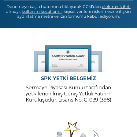
Denemeye başla butonuna tıklayarak GCM'den
elektronik ileti
almayı,
kullanım koşullarını
, kişisel verilerin işlenmesine ilişkin
aydınlatma metni
ve
izin formu
'nu kabul ediyorum.
SPK YETKİ BELGEMİZ
Sermaye Piyasası Kurulu tarafından
yetkilendirilmiş Geniş Yetkili Yatırım
Kuruluşudur. Lisans No: G-039 (398)