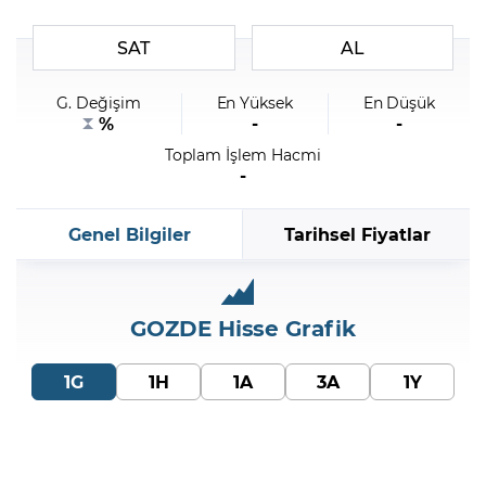
SAT
AL
Şifremi Unuttum
G. Değişim
En Yüksek
En Düşük
%
-
-
Toplam İşlem Hacmi
-
Genel Bilgiler
Tarihsel Fiyatlar
GOZDE
Hisse Grafik
1G
1H
1A
3A
1Y