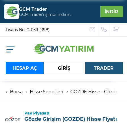
GCM Trader
İNDİR
GCM Trader’ı şimdi indirin.
Lisans No: G-039 (398)
HESAP AÇ
GİRİŞ
TRADER
Borsa
Hisse Senetleri
GOZDE Hisse - Gözde Giriş
Hesap numaranız
Şifreniz
Pay Piyasası
Gözde Girişim (GOZDE) Hisse Fiyatı