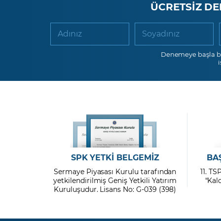
ÜCRETSİZ DE
Adınız
Soyadınız
Denemeye başla b
SPK YETKİ BELGEMİZ
BA
Sermaye Piyasası Kurulu tarafından
11. TS
yetkilendirilmiş Geniş Yetkili Yatırım
“Kal
Kuruluşudur. Lisans No: G-039 (398)