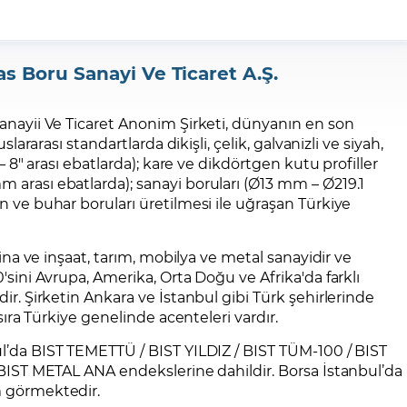
s Boru Sanayi Ve Ticaret A.Ş.
anayii Ve Ticaret Anonim Şirketi, dünyanın en son
slararası standartlarda dikişli, çelik, galvanizli ve siyah,
 – 8″ arası ebatlarda); kare ve dikdörtgen kutu profiller
arası ebatlarda); sanayi boruları (Ø13 mm – Ø219.1
 ve buhar boruları üretilmesi ile uğraşan Türkiye
bina ve inşaat, tarım, mobilya ve metal sanayidir ve
'sini Avrupa, Amerika, Orta Doğu ve Afrika'da farklı
ir. Şirketin Ankara ve İstanbul gibi Türk şehirlerinde
 sıra Türkiye genelinde acenteleri vardır.
ul’da BIST TEMETTÜ / BIST YILDIZ / BIST TÜM-100 / BIST
 BIST METAL ANA endekslerine dahildir. Borsa İstanbul’da
m görmektedir.