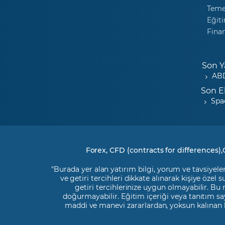
Temel
Eğiti
Fina
Son Y
ABD
Son E
Spa
Forex, CFD (contracts for differences),
"Burada yer alan yatırım bilgi, yorum ve tavsiyeler
ve getiri tercihleri dikkate alınarak kişiye özel
getiri tercihlerinize uygun olmayabilir. Bu
doğurmayabilir. Eğitim içeriği veya tanıtım say
maddi ve manevi zararlardan, yoksun kalınan 