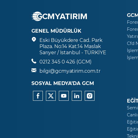
GCM
Fore
Fore
GENEL MÜDÜRLÜK
Yatır
Eski Büyükdere Cad. Park
Cfd 
Plaza. No:14 Kat:14 Maslak
İşlem
Sarıyer / İstanbul - TÜRKİYE
İşlem
0212 345 0 426 (GCM)
bilgi@gcmyatirim.com.tr
SOSYAL MEDYA’DA GCM
EĞİ
Semi
Canlı
Eğiti
Eğiti
Tekni