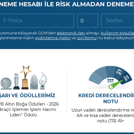
NEME HESABI İLE RİSK ALMADAN DENEME
E-Posta
Telefon
utonuna tıklayarak GCM'den
elektronik ileti
almayı,
kullanım koşulla
işlenmesine ilişkin
aydınlatma metni
ve
izin formu
'nu kabul ediyorum
ŞARI VE ÖDÜLLERİMİZ
KREDİ DERECELENDİ
NOTU
PB Altın Boğa Ödülleri - 2026
dıraçlı İşlemler İşlem Hacmi
Uzun vadeli derecelendirme n
Lideri" Ödülü
AA ve kısa vadeli derecele
notu (TR) A1+