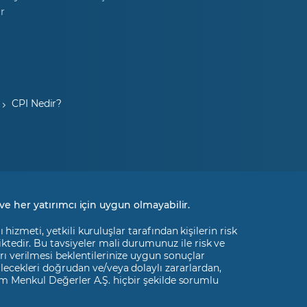
r
CPI Nedir?
ve her yatırımcı için uygun olmayabilir.
izmeti, yetkili kuruluşlar tarafından kişilerin risk
liktedir. Bu tavsiyeler mali durumunuz ile risk ve
rı verilmesi beklentilerinize uygun sonuçlar
ilecekleri doğrudan ve/veya dolaylı zararlardan,
m Menkul Değerler A.Ş. hiçbir şekilde sorumlu