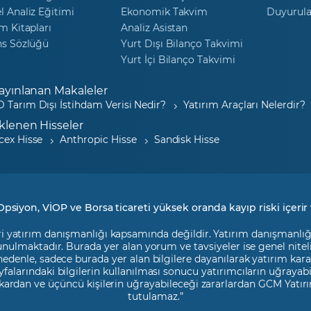
 Analiz Eğitimi
Ekonomik Takvim
Duyurula
m Kitapları
Analiz Asistan
ns Sözlüğü
Yurt Dışı Bilanço Takvimi
Yurt İçi Bilanço Takvimi
ayınlanan Makaleler
 Tarım Dışı İstihdam Verisi Nedir?
Yatırım Araçları Nelerdir?
klenen Hisseler
cex Hisse
Anthropic Hisse
Sandisk Hisse
Opsiyon, VİOP ve Borsa ticareti yüksek oranda kayıp riski içerir 
i yatırım danışmanlığı kapsamında değildir. Yatırım danışmanlığı h
 sunulmaktadır. Burada yer alan yorum ve tavsiyeler ise genel nite
 nedenle, sadece burada yer alan bilgilere dayanılarak yatırım kara
falarındaki bilgilerin kullanılması sonucu yatırımcıların uğrayab
kardan ve üçüncü kişilerin uğrayabileceği zararlardan GCM Yatırı
tutulamaz.”