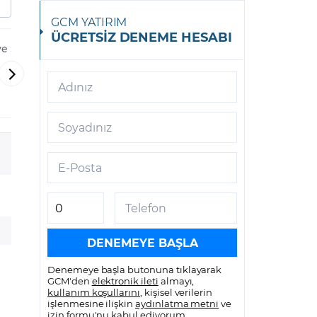
GCM YATIRIM
ÜCRETSİZ DENEME HESABI
ve Sanayi
Turkcell İletişim
Türk Hava Y
Hizmetleri A.Ş.
-
-
Adınız
THYAO
TCELL
Soyadınız
E-Posta
Telefon
Denemeye başla butonuna tıklayarak
GCM'den
elektronik ileti
almayı,
kullanım koşullarını
, kişisel verilerin
işlenmesine ilişkin
aydınlatma metni
ve
izin formu
'nu kabul ediyorum.