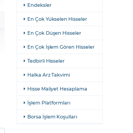
şulları
Yasal Bildirimler
Endeksler
Finansal Araçlar
En Çok Yükselen Hisseler
GCM Borsa Trader Eğitim Videoları
En Çok Düşen Hisseler
En Çok İşlem Gören Hisseler
Tedbirli Hisseler
Halka Arz Takvimi
Hisse Maliyet Hesaplama
İşlem Platformları
Borsa İşlem Koşulları