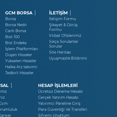
GCM BORSA
İLETİŞİM
Borsa
İletişim Formu
Borsa Nedir
Şikayet & Görüş
Formu
Canlı Borsa
İrtibat Ofislerimiz
Bist 100
Sıkça Sorulanlar
Bist Endeks
Sorular
İşlem Platformları
Site Haritası
Düşen Hisseler
Uyuşmazlık Bildirimi
Yükselen Hisseler
Halka Arz takvimi
Tedbirli Hisseler
SAL
HESAP İŞLEMLERİ
ımız
Ücretsiz Deneme Hesabı
miz
Gerçek Yatırım Hesabı
 Gcm
Yatırımcı Paneline Giriş
orumluluk
Para Güvenliği Ve Transferi
ariyer
Şifremi Unuttum