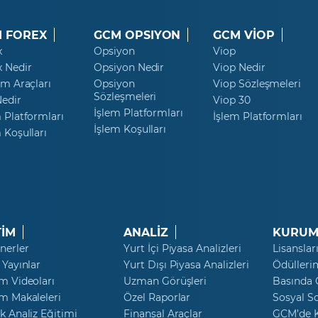
 FOREX
GCM OPSIYON
GCM VİOP
x
Opsiyon
Viop
x Nedir
Opsiyon Nedir
Viop Nedir
ım Araçları
Opsiyon
Viop Sözleşmeleri
Sözleşmeleri
Nedir
Viop 30
İşlem Platformları
 Platformları
İşlem Platformları
İşlem Koşulları
 Koşulları
TİM
ANALİZ
KURUM
nerler
Yurt İçi Piyasa Analizleri
Lisanslar
 Yayınlar
Yurt Dışı Piyasa Analizleri
Ödülleri
m Videoları
Uzman Görüşleri
Basında
m Makaleleri
Özel Raporlar
Sosyal S
k Analiz Eğitimi
Finansal Araçlar
GCM’de K