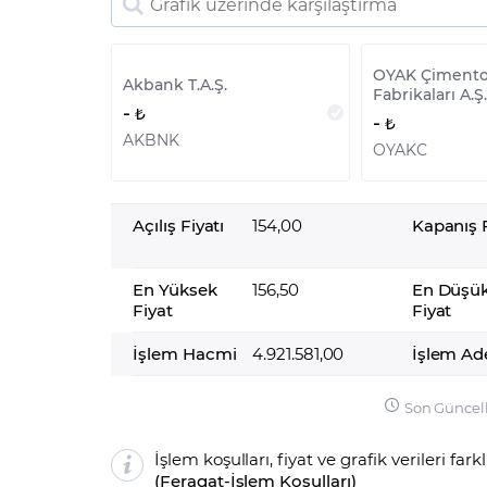
OYAK Çiment
Akbank T.A.Ş.
Fabrikaları A.Ş.
-
-
AKBNK
OYAKC
Açılış Fiyatı
154,00
Kapanış F
En Yüksek
156,50
En Düşü
Fiyat
Fiyat
İşlem Hacmi
4.921.581,00
İşlem Ad
Son Güncel
İşlem koşulları, fiyat ve grafik verileri fark
(
Feragat
-
İşlem Koşulları
)