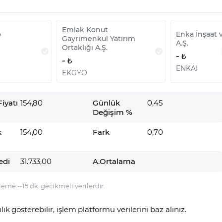
Emlak Konut
o
Enka İnşaat 
Gayrimenkul Yatırım
A.Ş.
Ortaklığı A.Ş.
-
-
ENKAI
EKGYO
iyatı
154,80
Günlük
0,45
Değişim %
k
154,00
Fark
0,70
edi
31.733,00
A.Ortalama
leme:
-
-
15 dk. gecikmeli verilerdir.
lılık gösterebilir, işlem platformu verilerini baz alınız.