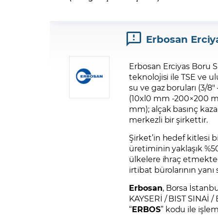
Erbosan Erciya
Erbosan Erciyas Boru S
teknolojisi ile TSE ve ulu
su ve gaz boruları (3/8″
(10xl0 mm -200×200 mm 
mm); alçak basınç kazan
merkezli bir şirkettir.
Şirket’in hedef kitlesi 
üretiminin yaklaşık %50
ülkelere ihraç etmekted
irtibat bürolarının yanı
Erbosan
, Borsa İstanb
KAYSERİ / BIST SINAİ /
“
ERBOS
” kodu ile işle