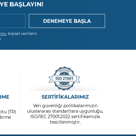
YE BAŞLAYIN!
rını
, kişisel verilerin
.
RME
SERTİFİKALARIMIZ
Veri güvenliği politikalarımızın
uluslararası standartlara uygunluğu,
otu (TR)
ISO/IEC 27001:2022 sertifikamızla
ndirme
tescillenmiştir.