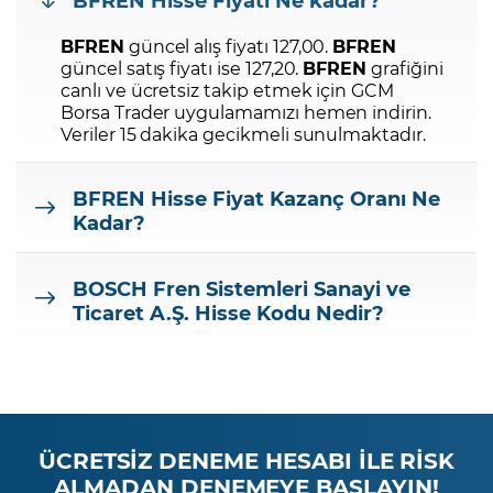
BFREN
Hisse Fiyatı Ne kadar?
BFREN
güncel alış fiyatı 127,00.
BFREN
güncel satış fiyatı ise 127,20.
BFREN
grafiğini
canlı ve ücretsiz takip etmek için GCM
Borsa Trader uygulamamızı hemen indirin.
Veriler 15 dakika gecikmeli sunulmaktadır.
BFREN
Hisse Fiyat Kazanç Oranı Ne
Kadar?
BOSCH Fren Sistemleri Sanayi ve
Ticaret A.Ş.
Hisse Kodu Nedir?
ÜCRETSİZ DENEME HESABI İLE RİSK
ALMADAN DENEMEYE BAŞLAYIN!