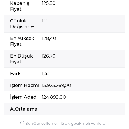
Kapanış
125,80
Fiyatı
Günlük
1,11
Değişim %
En Yüksek
128,40
Fiyat
En Düşük
126,70
Fiyat
Fark
1,40
İşlem Hacmi
15.925.269,00
İşlem Adedi
124.899,00
A.Ortalama
Son Güncelleme:
-
-
15 dk. gecikmeli verilerdir.