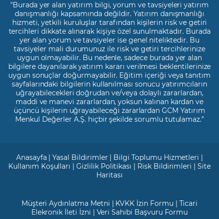
"Burada yer alan yatırım bilgi, yorum ve tavsiyeleri yatırım
danışmanlığı kapsamında değildir. Yatırım danışmanlığı
hizmeti, yetkili kuruluşlar tarafından kişilerin risk ve getiri
tercihleri dikkate alınarak kişiye özel sunulmaktadır. Burada
yer alan yorum ve tavsiyeler ise genel niteliktedir. Bu
tavsiyeler mali durumunuz ile risk ve getiri tercihlerinize
uygun olmayabilir. Bu nedenle, sadece burada yer alan
bilgilere dayanılarak yatırım kararı verilmesi beklentilerinize
uygun sonuçlar doğurmayabilir. Eğitim içeriği veya tanıtım
sayfalarındaki bilgilerin kullanılması sonucu yatırımcıların
uğrayabilecekleri doğrudan ve/veya dolaylı zararlardan,
maddi ve manevi zararlardan, yoksun kalınan kardan ve
üçüncü kişilerin uğrayabileceği zararlardan GCM Yatırım
Menkul Değerler A.Ş. hiçbir şekilde sorumlu tutulamaz.”
Anasayfa
|
Yasal Bildirimler
|
Bilgi Toplumu Hizmetleri
|
Kullanım Koşulları
|
Gizlilik Politikası
|
Risk Bildirimleri
|
Site
Haritası
Müşteri Aydınlatma Metni
|
KVKK İzin Formu
|
Ticari
Elekronik İleti İzni
|
Veri Sahibi Başvuru Formu