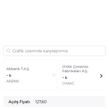
OYAK Çimento
Akbank T.A.Ş.
Fabrikaları A.Ş.
-
-
AKBNK
OYAKC
Açılış Fiyatı
127,60