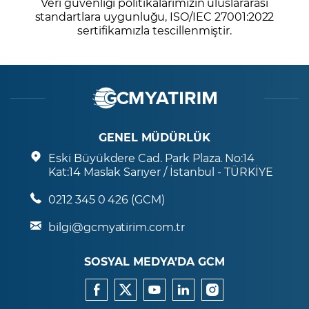
Veri güvenliği politikalarımızın uluslararası
standartlara uygunluğu, ISO/IEC 27001:2022
sertifikamızla tescillenmiştir.
GENEL MÜDÜRLÜK
Eski Büyükdere Cad. Park Plaza. No:14
Kat:14 Maslak Sarıyer / İstanbul - TÜRKİYE
0212 345 0 426 (GCM)
bilgi@gcmyatirim.com.tr
SOSYAL MEDYA’DA GCM