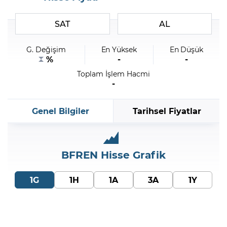
SAT
AL
Şifremi Unuttum
G. Değişim
En Yüksek
En Düşük
%
-
-
Toplam İşlem Hacmi
-
Genel Bilgiler
Tarihsel Fiyatlar
BFREN
Hisse Grafik
1G
1H
1A
3A
1Y