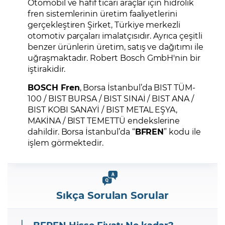
Otomobil ve hafif ticari araçlar için hidrolik
fren sistemlerinin üretim faaliyetlerini
gerçekleştiren Şirket, Türkiye merkezli
otomotiv parçaları imalatçısıdır. Ayrıca çeşitli
benzer ürünlerin üretim, satış ve dağıtımı ile
uğraşmaktadır. Robert Bosch GmbH'nin bir
iştirakidir.
BOSCH Fren
, Borsa İstanbul’da BIST TÜM-
100 / BIST BURSA / BIST SINAİ / BIST ANA /
BIST KOBI SANAYİ / BIST METAL EŞYA,
MAKİNA / BIST TEMETTÜ endekslerine
dahildir. Borsa İstanbul’da “
BFREN
” kodu ile
işlem görmektedir.
Sıkça Sorulan Sorular