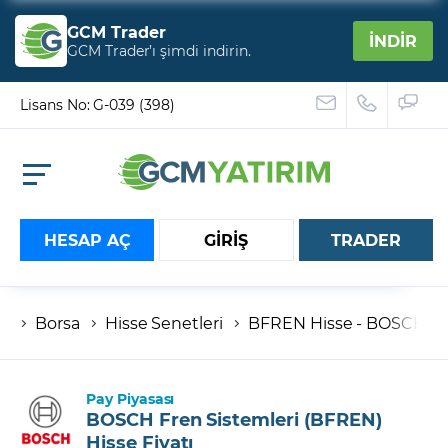
GCM Trader
İNDİR
GCM Trader’ı şimdi indirin.
Lisans No: G-039 (398)
HESAP AÇ
GİRİŞ
TRADER
Borsa
Hisse Senetleri
BFREN Hisse - BOSCH Fren
Hesap numaranız
Şifreniz
Pay Piyasası
BOSCH Fren Sistemleri (BFREN)
Hisse Fiyatı