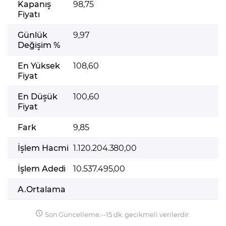
Kapanış
98,75
Fiyatı
Günlük
9,97
Değişim %
En Yüksek
108,60
Fiyat
En Düşük
100,60
Fiyat
Fark
9,85
İşlem Hacmi
1.120.204.380,00
İşlem Adedi
10.537.495,00
A.Ortalama
Son Güncelleme:
-
-
15 dk. gecikmeli verilerdir.