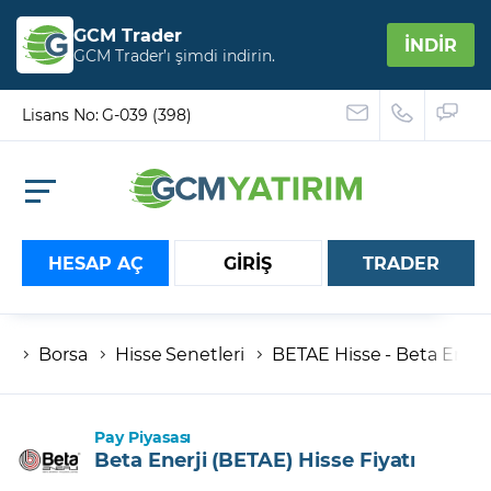
GCM Trader
İNDİR
GCM Trader’ı şimdi indirin.
Lisans No: G-039 (398)
HESAP AÇ
GİRİŞ
TRADER
Borsa
Hisse Senetleri
BETAE Hisse - Beta Enerji 
Hesap numaranız
Şifreniz
Pay Piyasası
Beta Enerji (BETAE) Hisse Fiyatı