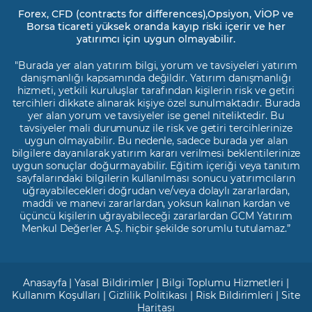
Forex, CFD (contracts for differences),Opsiyon, VİOP ve
Borsa ticareti yüksek oranda kayıp riski içerir ve her
yatırımcı için uygun olmayabilir.
"Burada yer alan yatırım bilgi, yorum ve tavsiyeleri yatırım
danışmanlığı kapsamında değildir. Yatırım danışmanlığı
hizmeti, yetkili kuruluşlar tarafından kişilerin risk ve getiri
tercihleri dikkate alınarak kişiye özel sunulmaktadır. Burada
yer alan yorum ve tavsiyeler ise genel niteliktedir. Bu
tavsiyeler mali durumunuz ile risk ve getiri tercihlerinize
uygun olmayabilir. Bu nedenle, sadece burada yer alan
bilgilere dayanılarak yatırım kararı verilmesi beklentilerinize
uygun sonuçlar doğurmayabilir. Eğitim içeriği veya tanıtım
sayfalarındaki bilgilerin kullanılması sonucu yatırımcıların
uğrayabilecekleri doğrudan ve/veya dolaylı zararlardan,
maddi ve manevi zararlardan, yoksun kalınan kardan ve
üçüncü kişilerin uğrayabileceği zararlardan GCM Yatırım
Menkul Değerler A.Ş. hiçbir şekilde sorumlu tutulamaz.”
Anasayfa
|
Yasal Bildirimler
|
Bilgi Toplumu Hizmetleri
|
Kullanım Koşulları
|
Gizlilik Politikası
|
Risk Bildirimleri
|
Site
Haritası