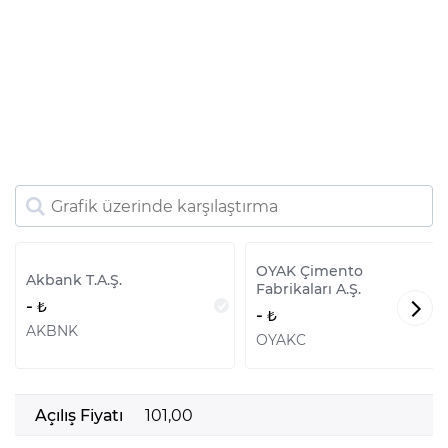
OYAK Çimento
Akbank T.A.Ş.
Fabrikaları A.Ş.
-
-
AKBNK
OYAKC
Açılış Fiyatı
101,00