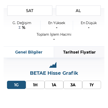
SAT
AL
Şifremi Unuttum
G. Değişim
En Yüksek
En Düşük
%
-
-
Toplam İşlem Hacmi
-
Genel Bilgiler
Tarihsel Fiyatlar
BETAE
Hisse Grafik
1G
1H
1A
3A
1Y