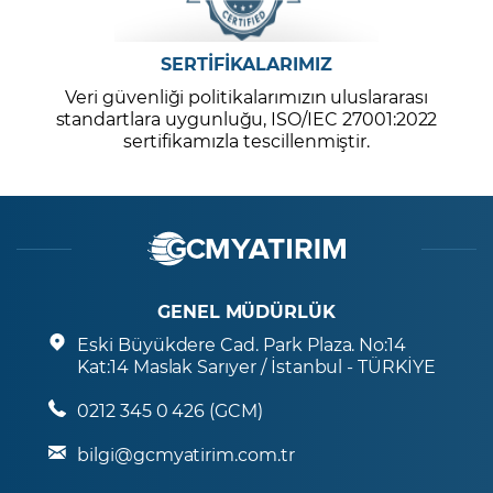
SERTİFİKALARIMIZ
Veri güvenliği politikalarımızın uluslararası
standartlara uygunluğu, ISO/IEC 27001:2022
sertifikamızla tescillenmiştir.
GENEL MÜDÜRLÜK
Eski Büyükdere Cad. Park Plaza. No:14
Kat:14 Maslak Sarıyer / İstanbul - TÜRKİYE
0212 345 0 426 (GCM)
bilgi@gcmyatirim.com.tr