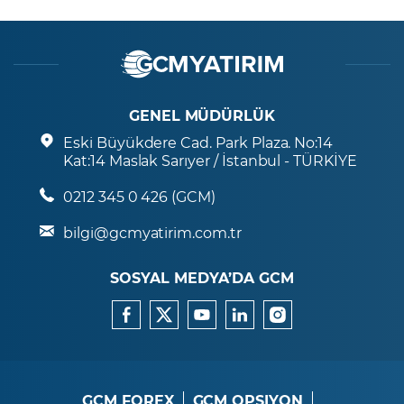
GENEL MÜDÜRLÜK
Eski Büyükdere Cad. Park Plaza. No:14
Kat:14 Maslak Sarıyer / İstanbul - TÜRKİYE
0212 345 0 426 (GCM)
bilgi@gcmyatirim.com.tr
SOSYAL MEDYA’DA GCM
GCM FOREX
GCM OPSIYON