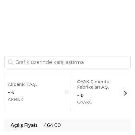
OYAK Çimento
Akbank T.A.Ş.
Fabrikaları A.Ş.
-
-
AKBNK
OYAKC
Açılış Fiyatı
464,00