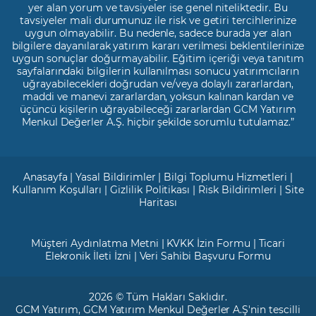
yer alan yorum ve tavsiyeler ise genel niteliktedir. Bu
tavsiyeler mali durumunuz ile risk ve getiri tercihlerinize
uygun olmayabilir. Bu nedenle, sadece burada yer alan
bilgilere dayanılarak yatırım kararı verilmesi beklentilerinize
uygun sonuçlar doğurmayabilir. Eğitim içeriği veya tanıtım
sayfalarındaki bilgilerin kullanılması sonucu yatırımcıların
uğrayabilecekleri doğrudan ve/veya dolaylı zararlardan,
maddi ve manevi zararlardan, yoksun kalınan kardan ve
üçüncü kişilerin uğrayabileceği zararlardan GCM Yatırım
Menkul Değerler A.Ş. hiçbir şekilde sorumlu tutulamaz.”
Anasayfa
|
Yasal Bildirimler
|
Bilgi Toplumu Hizmetleri
|
Kullanım Koşulları
|
Gizlilik Politikası
|
Risk Bildirimleri
|
Site
Haritası
Müşteri Aydınlatma Metni
|
KVKK İzin Formu
|
Ticari
Elekronik İleti İzni
|
Veri Sahibi Başvuru Formu
2026 © Tüm Hakları Saklıdır.
GCM Yatırım
, GCM Yatırım Menkul Değerler A.Ş'nin tescilli