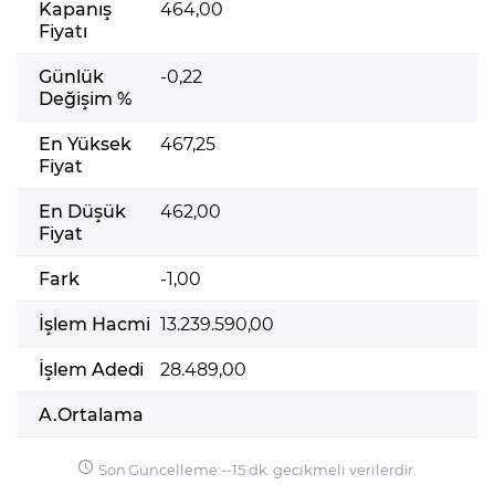
Kapanış
464,00
Fiyatı
Günlük
-0,22
Değişim %
En Yüksek
467,25
Fiyat
En Düşük
462,00
Fiyat
Fark
-1,00
İşlem Hacmi
13.239.590,00
İşlem Adedi
28.489,00
A.Ortalama
Son Güncelleme:
-
-
15 dk. gecikmeli verilerdir.