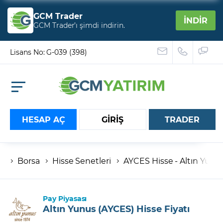
GCM Trader
İNDİR
GCM Trader’ı şimdi indirin.
Lisans No: G-039 (398)
HESAP AÇ
GİRİŞ
TRADER
Borsa
Hisse Senetleri
AYCES Hisse - Altın Yunus
Hesap numaranız
Şifreniz
Pay Piyasası
Altın Yunus (AYCES) Hisse Fiyatı