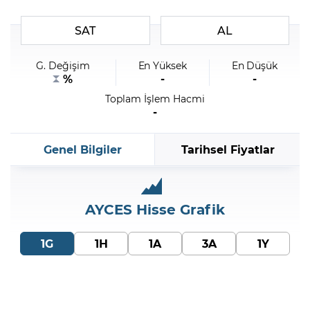
SAT
AL
Şifremi Unuttum
G. Değişim
En Yüksek
En Düşük
%
-
-
Toplam İşlem Hacmi
-
Genel Bilgiler
Tarihsel Fiyatlar
AYCES
Hisse Grafik
1G
1H
1A
3A
1Y