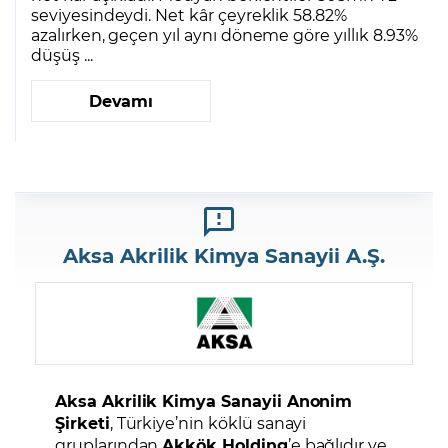
seviyesindeydi. Net kâr çeyreklik 58.82%
azalırken, geçen yıl aynı döneme göre yıllık 8.93%
düşüş ...
Devamı
Aksa Akrilik Kimya Sanayii A.Ş.
Aksa Akrilik Kimya Sanayii Anonim
Şirketi
, Türkiye’nin köklü sanayi
gruplarından
Akkök Holding
’e bağlıdır ve