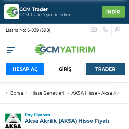
GCM Trader
İNDİR
GCM Trader’ı şimdi indirin.
Lisans No: G-039 (398)
HESAP AÇ
GİRİŞ
TRADER
Borsa
Hisse Senetleri
AKSA Hisse - Aksa Akrilik
Hesap numaranız
Şifreniz
Pay Piyasası
Aksa Akrilik (AKSA) Hisse Fiyatı