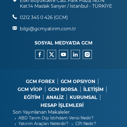
Eski Büyükdere Cad. Park Plaza. No:14
Kat:14 Maslak Sarıyer / İstanbul - TÜRKİYE
0212 345 0 426 (GCM)
bilgi@gcmyatirim.com.tr
SOSYAL MEDYA’DA GCM
GCM FOREX
GCM OPSIYON
GCM VİOP
GCM BORSA
İLETİŞİM
EĞİTİM
ANALİZ
KURUMSAL
HESAP İŞLEMLERİ
Son Yayınlanan Makaleler
ABD Tarım Dışı İstihdam Verisi Nedir?
Yatırım Araçları Nelerdir?
CPI Nedir?