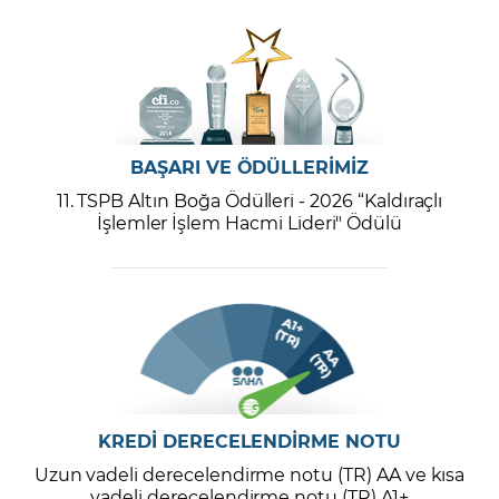
BAŞARI VE ÖDÜLLERİMİZ
11. TSPB Altın Boğa Ödülleri - 2026 “Kaldıraçlı
İşlemler İşlem Hacmi Lideri" Ödülü
KREDİ DERECELENDİRME NOTU
Uzun vadeli derecelendirme notu (TR) AA ve kısa
vadeli derecelendirme notu (TR) A1+