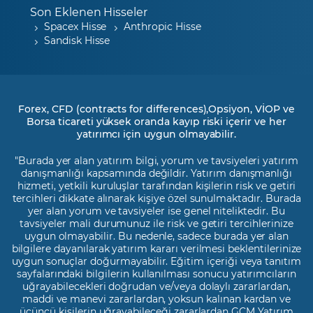
Son Eklenen Hisseler
Spacex Hisse
Anthropic Hisse
Sandisk Hisse
Forex, CFD (contracts for differences),Opsiyon, VİOP ve
Borsa ticareti yüksek oranda kayıp riski içerir ve her
yatırımcı için uygun olmayabilir.
"Burada yer alan yatırım bilgi, yorum ve tavsiyeleri yatırım
danışmanlığı kapsamında değildir. Yatırım danışmanlığı
hizmeti, yetkili kuruluşlar tarafından kişilerin risk ve getiri
tercihleri dikkate alınarak kişiye özel sunulmaktadır. Burada
yer alan yorum ve tavsiyeler ise genel niteliktedir. Bu
tavsiyeler mali durumunuz ile risk ve getiri tercihlerinize
uygun olmayabilir. Bu nedenle, sadece burada yer alan
bilgilere dayanılarak yatırım kararı verilmesi beklentilerinize
uygun sonuçlar doğurmayabilir. Eğitim içeriği veya tanıtım
sayfalarındaki bilgilerin kullanılması sonucu yatırımcıların
uğrayabilecekleri doğrudan ve/veya dolaylı zararlardan,
maddi ve manevi zararlardan, yoksun kalınan kardan ve
üçüncü kişilerin uğrayabileceği zararlardan GCM Yatırım