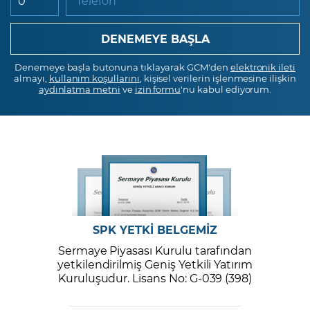
Telefon
Denemeye başla butonuna tıklayarak GCM'den
elektronik ileti
almayı,
kullanım koşullarını
, kişisel verilerin işlenmesine ilişkin
aydınlatma metni
ve
izin formu
'nu kabul ediyorum.
SPK YETKİ BELGEMİZ
Sermaye Piyasası Kurulu tarafından
yetkilendirilmiş Geniş Yetkili Yatırım
Kuruluşudur. Lisans No: G-039 (398)