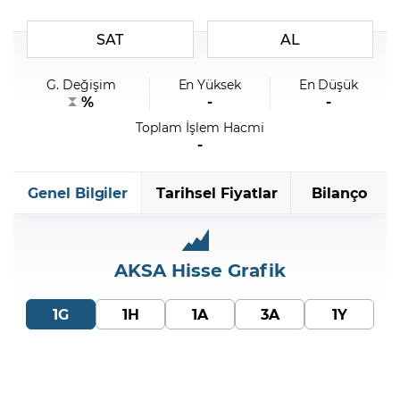
SAT
AL
Şifremi Unuttum
G. Değişim
En Yüksek
En Düşük
%
-
-
Toplam İşlem Hacmi
-
Genel Bilgiler
Tarihsel Fiyatlar
Bilanço
AKSA
Hisse Grafik
1G
1H
1A
3A
1Y