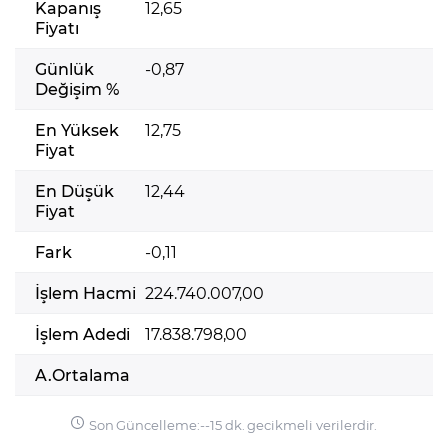
Kapanış
12,65
Fiyatı
Günlük
-0,87
Değişim %
En Yüksek
12,75
Fiyat
En Düşük
12,44
Fiyat
Fark
-0,11
İşlem Hacmi
224.740.007,00
İşlem Adedi
17.838.798,00
A.Ortalama
Son Güncelleme:
-
-
15 dk. gecikmeli verilerdir.