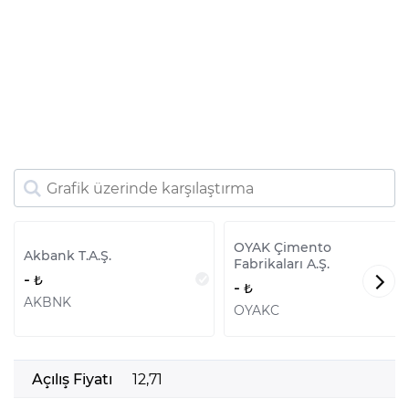
OYAK Çimento
Akbank T.A.Ş.
Fabrikaları A.Ş.
-
-
AKBNK
OYAKC
Açılış Fiyatı
12,71