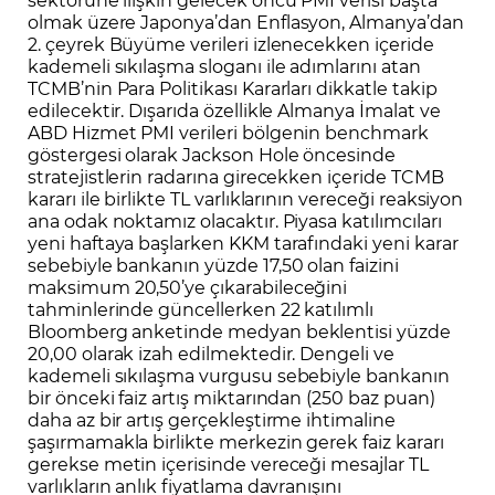
olmak üzere Japonya’dan Enflasyon, Almanya’dan
2. çeyrek Büyüme verileri izlenecekken içeride
kademeli sıkılaşma sloganı ile adımlarını atan
TCMB’nin Para Politikası Kararları dikkatle takip
edilecektir. Dışarıda özellikle Almanya İmalat ve
ABD Hizmet PMI verileri bölgenin benchmark
göstergesi olarak Jackson Hole öncesinde
stratejistlerin radarına girecekken içeride TCMB
kararı ile birlikte TL varlıklarının vereceği reaksiyon
ana odak noktamız olacaktır. Piyasa katılımcıları
yeni haftaya başlarken KKM tarafındaki yeni karar
sebebiyle bankanın yüzde 17,50 olan faizini
maksimum 20,50’ye çıkarabileceğini
tahminlerinde güncellerken 22 katılımlı
Bloomberg anketinde medyan beklentisi yüzde
20,00 olarak izah edilmektedir. Dengeli ve
kademeli sıkılaşma vurgusu sebebiyle bankanın
bir önceki faiz artış miktarından (250 baz puan)
daha az bir artış gerçekleştirme ihtimaline
şaşırmamakla birlikte merkezin gerek faiz kararı
gerekse metin içerisinde vereceği mesajlar TL
varlıkların anlık fiyatlama davranışını