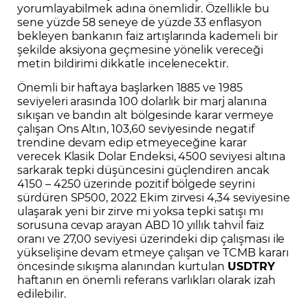
yorumlayabilmek adına önemlidir. Özellikle bu
sene yüzde 58 seneye de yüzde 33 enflasyon
bekleyen bankanın faiz artışlarında kademeli bir
şekilde aksiyona geçmesine yönelik vereceği
metin bildirimi dikkatle incelenecektir.
Önemli bir haftaya başlarken 1885 ve 1985
seviyeleri arasında 100 dolarlık bir marj alanına
sıkışan ve bandın alt bölgesinde karar vermeye
çalışan Ons Altın, 103,60 seviyesinde negatif
trendine devam edip etmeyeceğine karar
verecek Klasik Dolar Endeksi, 4500 seviyesi altına
sarkarak tepki düşüncesini güçlendiren ancak
4150 – 4250 üzerinde pozitif bölgede seyrini
sürdüren SP500, 2022 Ekim zirvesi 4,34 seviyesine
ulaşarak yeni bir zirve mi yoksa tepki satışı mı
sorusuna cevap arayan ABD 10 yıllık tahvil faiz
oranı ve 27,00 seviyesi üzerindeki dip çalışması ile
yükselişine devam etmeye çalışan ve TCMB kararı
öncesinde sıkışma alanından kurtulan
USDTRY
haftanın en önemli referans varlıkları olarak izah
edilebilir.