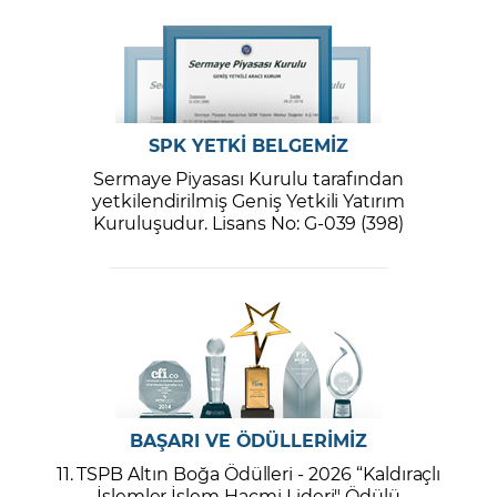
SPK YETKİ BELGEMİZ
Sermaye Piyasası Kurulu tarafından
yetkilendirilmiş Geniş Yetkili Yatırım
Kuruluşudur. Lisans No: G-039 (398)
BAŞARI VE ÖDÜLLERİMİZ
11. TSPB Altın Boğa Ödülleri - 2026 “Kaldıraçlı
İşlemler İşlem Hacmi Lideri" Ödülü