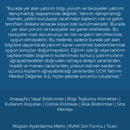
"Burada yer alan yatırım bilgi, yorum ve tavsiyeleri yatırım
danışmanlığı kapsamında değildir. Yatırım danışmanlığı
hizmeti, yetkili kuruluşlar tarafından kişilerin risk ve getiri
tercihleri dikkate alınarak kişiye özel sunulmaktadır. Burada
yer alan yorum ve tavsiyeler ise genel niteliktedir. Bu
tavsiyeler mali durumunuz ile risk ve getiri tercihlerinize
uygun olmayabilir. Bu nedenle, sadece burada yer alan
bilgilere dayanılarak yatırım kararı verilmesi beklentilerinize
uygun sonuçlar doğurmayabilir. Eğitim içeriği veya tanıtım
sayfalarındaki bilgilerin kullanılması sonucu yatırımcıların
uğrayabilecekleri doğrudan ve/veya dolaylı zararlardan,
maddi ve manevi zararlardan, yoksun kalınan kardan ve
üçüncü kişilerin uğrayabileceği zararlardan GCM Yatırım
Menkul Değerler A.Ş. hiçbir şekilde sorumlu tutulamaz.”
Anasayfa
|
Yasal Bildirimler
|
Bilgi Toplumu Hizmetleri
|
Kullanım Koşulları
|
Gizlilik Politikası
|
Risk Bildirimleri
|
Site
Haritası
Müşteri Aydınlatma Metni
|
KVKK İzin Formu
|
Ticari