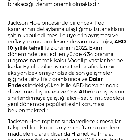
bırakacağı izlenim önemli olmaktadır.
Jackson Hole öncesinde bir önceki Fed
kararlarının detaylarına ulaştığımız tutanakların
şahin kabul edilmesi ile üyelerin ayrışması ve
enflasyon mücadelesine devam psikolojisi,
ABD
10 yıllık tahvil
faiz oranının 2022 Ekim
döneminde test edilen yüzde 4,34 oranına
ulaşmasına ramak kaldı. Vadeli piyasalar her ne
kadar Eylül toplantısında Fed tarafından bir
aksiyon beklemiyor olsa da son gelişmeler
ışığında tahvil faiz oranlarında ve
Dolar
Endeksi
ndeki yükseliş ile ABD borsalarındaki
düzeltme düşüncesi ve Ons
Altın
’ın düşüşlerini
sınırlandırmaya çalıştığı alıcı – satıcı mücadelesi
yeni dönemde popülaritesini koruması
beklenmektedir.
Jackson Hole toplantısında verilecek mesajlar
takip edilecek dursun yeni haftanın gündem
maddeleri olarak dışarıda Hizmet ve İmalat
sektörüne ilişkin gelecek öncü PMI verisi başta