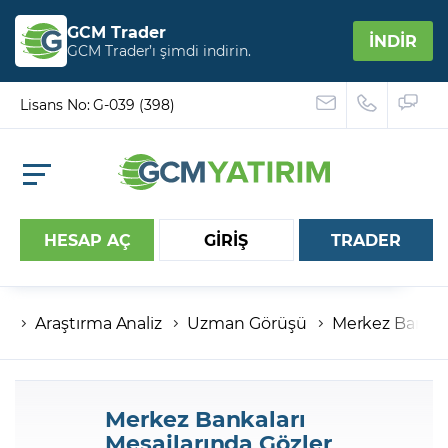
GCM Trader
İNDİR
GCM Trader’ı şimdi indirin.
Lisans No: G-039 (398)
HESAP AÇ
GİRİŞ
TRADER
Araştırma Analiz
Uzman Görüşü
Merkez Bankala
Hesap numaranız
Şifreniz
Merkez Bankaları
Mesajlarında Gözler