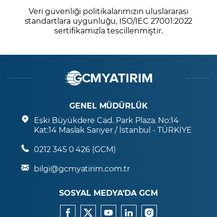
Veri güvenliği politikalarımızın uluslararası
standartlara uygunluğu, ISO/IEC 27001:2022
sertifikamızla tescillenmiştir.
GENEL MÜDÜRLÜK
Eski Büyükdere Cad. Park Plaza. No:14
Kat:14 Maslak Sarıyer / İstanbul - TÜRKİYE
0212 345 0 426 (GCM)
bilgi@gcmyatirim.com.tr
SOSYAL MEDYA’DA GCM