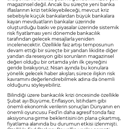
magazinsel değil. Ancak bu süreçte yeni banka
iflaslarının krizi tetikleyebileceği, mevcut kriz
sebebiyle küçük bankalardan büyük bankalara
kayan mevduatların bankalar üzerinde
oluşturduğu baskı ve piyasalar üzerinde sistemik
risk fiyatlaması yeni dönemde bankacılık
tarafından gelecek mesajlarla yeniden
incelenecektir. Özellikle faiz artışı temposunun
devam ettiği bir süreçte bir yandan likidite diğer
yandan da resesyon gibi sorunların magazinsel
değeri olduğu bir ortamda yılın ilk çeyreğini
geride bırakıyoruz. Nisan ayında bu konulara
yönelik gelecek haber akışları, sürece ilişkin risk
kavramını değerlendirebilmek adına da önemli
olduğunu söyleyebiliriz.
Bilindiği üzere bankacılık krizi öncesinde özellikle
Şubat ayı Büyüme, Enflasyon, İstihdam gibi
önemli ekonomik verilerin sonuçları Dünyanın en
önemli oyuncusu Fed’in daha agresif tonda faiz
aksiyonuna girme beklentisini ön plana çıkartmış,
fiyatlama alanında bu durumun etkisi izlenmişti.