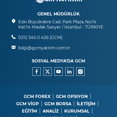
GENEL MÜDÜRLÜK
Eski Büyükdere Cad. Park Plaza. No:14
Kat:14 Maslak Sarıyer / İstanbul - TÜRKİYE
0212 345 0 426 (GCM)
bilgi@gcmyatirim.com.tr
SOSYAL MEDYA’DA GCM
GCM FOREX
GCM OPSIYON
GCM VİOP
GCM BORSA
İLETİŞİM
EĞİTİM
ANALİZ
KURUMSAL