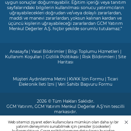
uygun sonuçlar doğurmayabilir. Eğitim içeriği veya tanıtım
sayfalarındaki bilgilerin kullanılması sonucu yatırımcıların
uğrayabilecekleri doğrudan ve/veya dolaylı zararlardan,
maddi ve manevi zararlardan, yoksun kalınan kardan ve
üçüncü kişilerin uğrayabileceği zararlardan GCM Yatırım
Menkul Değerler A.Ş. hiçbir şekilde sorumlu tutulamaz.”
Anasayfa
|
Yasal Bildirimler
|
Bilgi Toplumu Hizmetleri
|
Kullanım Koşulları
|
Gizlilik Politikası
|
Risk Bildirimleri
|
Site
Haritası
Müşteri Aydınlatma Metni
|
KVKK İzin Formu
|
Ticari
Elekronik İleti İzni
|
Veri Sahibi Başvuru Formu
2026 © Tüm Hakları Saklıdır.
GCM Yatırım
, GCM Yatırım Menkul Değerler A.Ş'nin tescilli
markasıdır.
Web sitemizi ziyaret eden kullanıcılara mümkün olan daha iyi bir
Ticari Sicil No: 799649
yatırım deneyimini sunabilmek için çerezler (cookieler)
Maslak V.D. : 3890707820
kullanmaktayız. Çerez politikalarımızın detaylarına
buradan