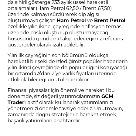
da sihirli gösterge 233 aylık üssel hareketli
ortalamalar (Ham Petrol 62,50 / Brent 67,50)
üzerinde kalmayı sürdürerek dip algısı
oluşturmaya çalışan
Ham Petrol
ve
Brent Petrol
özellikle yılın ikinci çeyreğinde enflasyon teması
üzerinde baskı oluşturup oluşturmayacağı
hususunda gündemi takip edeceğimiz referans
göstergeler olarak izah edilebilir.
Yılın ilk çeyreğinin son bölümünü oldukça
hareketli bir şekilde izlediğimiz popüler haberlerin
yılın ikinci çeyreğinde de popülerliğini koruyacağı
bir ortamda A’dan Z’ye varlık fiyatları üzerinde
etkili olabileceği unutulmamalıdır.
Finansal piyasalar için önemli ve hareketli bu
dönemde, siz değerli yatırımcılarımızın
GCM
Trader
'ı aktif olarak kullanarak yatırımlarınızı
yönetmenizi önemle tavsiye ederiz. Unutmayın,
zamanında doğru stratejilerle hareket etmek,
başarılı yatırımların anahtarıdır.