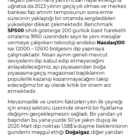
uğratsa da 2023 yılının geçiş yılı olması ve merkez
bankası faiz artırım temposunun sona erme
sürecinin yaklaştığı bir ortamda sergiledikleri
yükselişler dikkat çekmektedir. Benchmark
SP500
sihirli gösterge 200 günlük basit hareketli
ortalama 3950 üzerindeki seyir ile yeni mesajlar
vermeye çalışırken teknoloji endeksi
Nasdaq100
ise 12000 – 12500 bölgesini dip yapmaya
çalışmaktadır. Nisan ayının geneli mevcut
seviyelerin dip kabul edip etmeyeceğini
anlayabileceğimiz, ayı piyasasından boğa
piyasasına geçiş magazinsel başlıklarının
popülerlik kazanıp kazanmayacağını takip
edeceğimiz bir ay olarak kritik bir önem arz
etmektedir.
Mevsimsellik ve üretim faktörleri yılın ilk çeyreği
için enerji sektörü üzerinde önemli bir fiyatlama
değişimi gerçekleşmesini sağladı. Bir yandan yıl
başından bu yana yüzde 50’ye yakın düşüş ile
2020 Mart dip noktası 1,58$’a düşme beklentisinin
gündemi meşgul ettiği
Doğalgaz
, diğer yandan