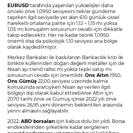
EURUSD
tarafında yaşanılan yükselişler daha
önceki zirve 1,0950 seviyesini tekrar gündeme
taşırken ilgili seviyede yer alan 610 günlük üssel
hareketli ortalama parite için 1,12 – 1,15 mi yoksa
1,05 mi konuşalım sorusunun cevabı için dikkatle
takip edilecektir. Her ne kadar teorik 1,0950
önemli olsa da psikolojik 1,10 seviyesi ana bölge
olarak kaydedilmiştir.
Merkez Bankaları ile baskılanan Bankacılık krizi ile
birlikte küllerinden doğan değerli metaller için de
Nisan ayı trend rallisi mi yoksa tepki satışı mı
sorusunun cevabı için önemlidir.
Ons Altın
1950,
Ons Gümüş
22,00 seviyesi üzerinde kalma
konusunda ısrarcıyken Nisan ayı verileri ilgili
bölgeyi dip olarak kabul ettirebilirse Altın için
2070 tarihi zirve ve Gümüş içinse 2022 yılı zirve
seviyesi 26,95 yeni dönemin beklentileri arasında
yerini almasını sağlayabilir.
2022,
ABD borsaları
için kabus dolu bir yıldı. Borsa
endekslerinden şirketlere kadar sergilenen
negatif performans yatırımcıları hayal kırıklığına