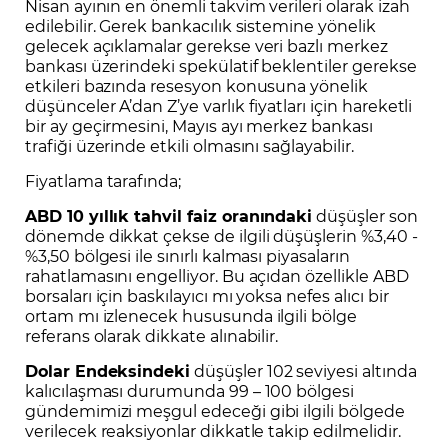
Nisan ayının en önemli takvim verileri olarak izah
edilebilir. Gerek bankacılık sistemine yönelik
gelecek açıklamalar gerekse veri bazlı merkez
bankası üzerindeki spekülatif beklentiler gerekse
etkileri bazında resesyon konusuna yönelik
düşünceler A’dan Z’ye varlık fiyatları için hareketli
bir ay geçirmesini, Mayıs ayı merkez bankası
trafiği üzerinde etkili olmasını sağlayabilir.
Fiyatlama tarafında;
ABD
10 yıllık tahvil
faiz oranındaki
düşüşler son
dönemde dikkat çekse de ilgili düşüşlerin %3,40 -
%3,50 bölgesi ile sınırlı kalması piyasaların
rahatlamasını engelliyor. Bu açıdan özellikle ABD
borsaları için baskılayıcı mı yoksa nefes alıcı bir
ortam mı izlenecek hususunda ilgili bölge
referans olarak dikkate alınabilir.
Dolar Endeksi
ndeki
düşüşler 102 seviyesi altında
kalıcılaşması durumunda 99 – 100 bölgesi
gündemimizi meşgul edeceği gibi ilgili bölgede
verilecek reaksiyonlar dikkatle takip edilmelidir.