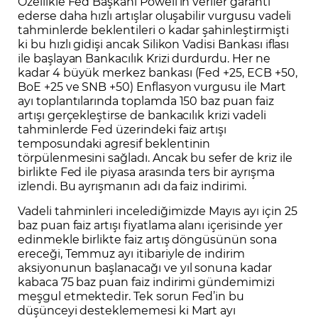
Özellikle Fed Başkanı Powell’ın veriler garanti
ederse daha hızlı artışlar oluşabilir vurgusu vadeli
tahminlerde beklentileri o kadar şahinleştirmişti
ki bu hızlı gidişi ancak Silikon Vadisi Bankası iflası
ile başlayan Bankacılık Krizi durdurdu. Her ne
kadar 4 büyük merkez bankası (Fed +25, ECB +50,
BoE +25 ve SNB +50) Enflasyon vurgusu ile Mart
ayı toplantılarında toplamda 150 baz puan faiz
artışı gerçekleştirse de bankacılık krizi vadeli
tahminlerde Fed üzerindeki faiz artışı
temposundaki agresif beklentinin
törpülenmesini sağladı. Ancak bu sefer de kriz ile
birlikte Fed ile piyasa arasında ters bir ayrışma
izlendi. Bu ayrışmanın adı da faiz indirimi.
Vadeli tahminleri incelediğimizde Mayıs ayı için 25
baz puan faiz artışı fiyatlama alanı içerisinde yer
edinmekle birlikte faiz artış döngüsünün sona
ereceği, Temmuz ayı itibariyle de indirim
aksiyonunun başlanacağı ve yıl sonuna kadar
kabaca 75 baz puan faiz indirimi gündemimizi
meşgul etmektedir. Tek sorun Fed’in bu
düşünceyi desteklememesi ki Mart ayı