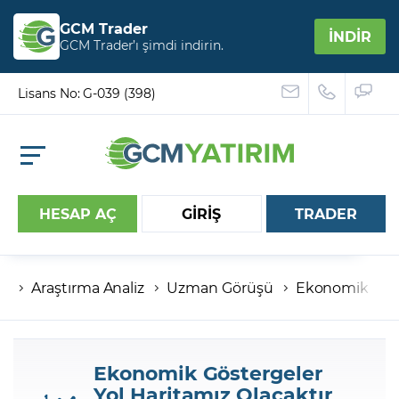
GCM Trader
İNDİR
GCM Trader’ı şimdi indirin.
Lisans No: G-039 (398)
HESAP AÇ
GİRİŞ
TRADER
Araştırma Analiz
Uzman Görüşü
Ekonomik Göste
Hesap numaranız
Şifreniz
Ekonomik Göstergeler
Yol Haritamız Olacaktır