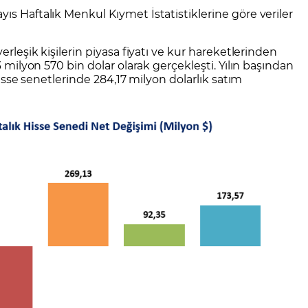
CFD Nedir?
İşlem Koşulları
Rollover Tarih ve Ko
ıs Haftalık Menkul Kıymet İstatistiklerine göre veriler
 Bilanço Takvimi
Ekonomik Takvim
Analiz Asistan
Eğitim Kitapları
Finansal Okur Yazarlık
 Transferi
Sıkça Sorulan Sorular
Site Haritası
orularla Borsa
Borsa İşlem Koşulları
Canlı Fiyat
erleşik kişilerin piyasa fiyatı ve kur hareketlerinden
MT4 Eğitim Videoları
GCM MT5 Eğitim Videoları
3 milyon 570 bin dolar olarak gerçekleşti. Yılın başından
 hisse senetlerinde 284,17 milyon dolarlık satım