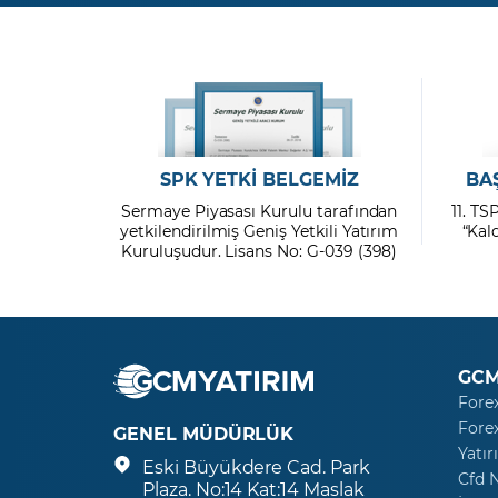
SPK YETKİ BELGEMİZ
BA
Sermaye Piyasası Kurulu tarafından
11. TS
yetkilendirilmiş Geniş Yetkili Yatırım
“Kal
Kuruluşudur. Lisans No: G-039 (398)
GCM
Fore
Fore
GENEL MÜDÜRLÜK
Yatır
Eski Büyükdere Cad. Park
Cfd 
Plaza. No:14 Kat:14 Maslak