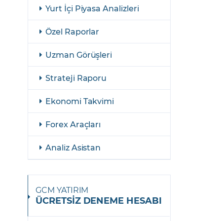
şulları
Yasal Bildirimler
Yurt İçi Piyasa Analizleri
Finansal Araçlar
Özel Raporlar
GCM Borsa Trader Eğitim Videoları
Uzman Görüşleri
Strateji Raporu
Ekonomi Takvimi
Forex Araçları
Analiz Asistan
GCM YATIRIM
ÜCRETSİZ DENEME HESABI