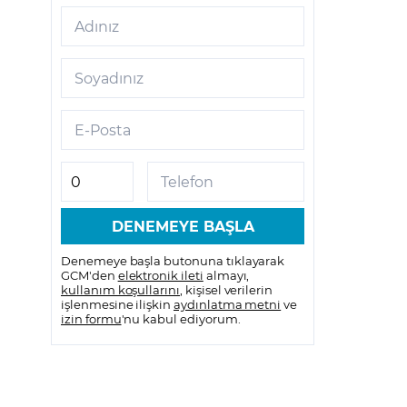
Adınız
Soyadınız
E-Posta
Telefon
Denemeye başla butonuna tıklayarak
GCM'den
elektronik ileti
almayı,
kullanım koşullarını
, kişisel verilerin
işlenmesine ilişkin
aydınlatma metni
ve
izin formu
'nu kabul ediyorum.