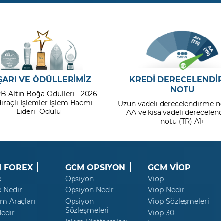
ŞARI VE ÖDÜLLERİMİZ
KREDİ DERECELENDİ
NOTU
PB Altın Boğa Ödülleri - 2026
dıraçlı İşlemler İşlem Hacmi
Uzun vadeli derecelendirme n
Lideri" Ödülü
AA ve kısa vadeli derecele
notu (TR) A1+
 FOREX
GCM OPSIYON
GCM VİOP
x
Opsiyon
Viop
x Nedir
Opsiyon Nedir
Viop Nedir
ım Araçları
Opsiyon
Viop Sözleşmeleri
Sözleşmeleri
Nedir
Viop 30