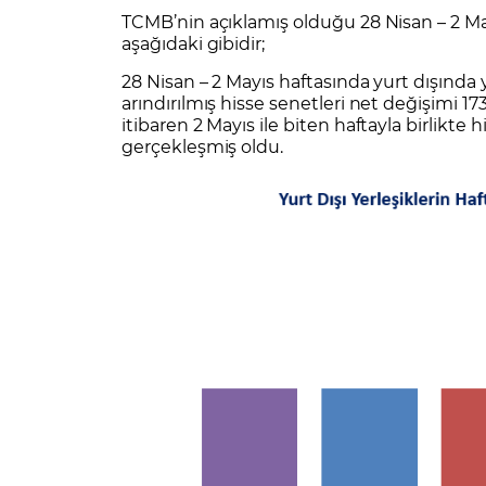
Zarar Olasılığınız
Forex Nedir?
TCMB’nin açıklamış olduğu 28 Nisan – 2 May
İŞLEM PLATFORMLARI
aşağıdaki gibidir;
Yurt Dışı Bilanço Takvimi
Yurt İçi
Sorularla Borsa
Finans Sözlüğü
Yasal Bildirimler
Para Güvenliği ve
Borsa Nedir
Model Portföy
S
28 Nisan – 2 Mayıs haftasında yurt dışında y
GCM Trader Eğitim Videoları
GCM 
arındırılmış hisse senetleri net değişimi 17
itibaren 2 Mayıs ile biten haftayla birlikte
gerçekleşmiş oldu.