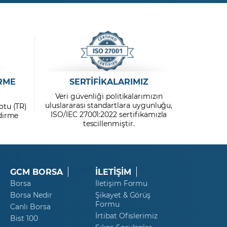
RME
SERTİFİKALARIMIZ
Veri güvenliği politikalarımızın
uluslararası standartlara uygunluğu,
otu (TR)
ISO/IEC 27001:2022 sertifikamızla
ndirme
tescillenmiştir.
GCM BORSA
İLETİŞİM
Borsa
İletişim Formu
Borsa Nedir
Şikayet & Görüş
Formu
Canlı Borsa
İrtibat Ofislerimiz
Bist 100