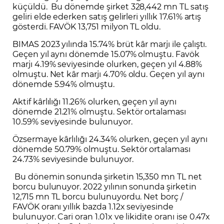
küçüldü. Bu dönemde şirket 328,442 mn TL satış
geliri elde ederken satış gelirleri yıllık 17.61% artış
gösterdi. FAVÖK 13,751 milyon TL oldu.
BIMAS 2023 yılında 15.74% brüt kâr marjı ile çalıştı.
Geçen yıl aynı dönemde 15.07% olmuştu. Favök
marjı 4.19% seviyesinde olurken, geçen yıl 4.88%
olmuştu. Net kâr marjı 4.70% oldu. Geçen yıl aynı
dönemde 5.94% olmuştu.
Aktif kârlılığı 11.26% olurken, geçen yıl aynı
dönemde 21.21% olmuştu. Sektör ortalaması
10.59% seviyesinde bulunuyor.
Özsermaye kârlılığı 24.34% olurken, geçen yıl aynı
dönemde 50.79% olmuştu. Sektör ortalaması
24.73% seviyesinde bulunuyor.
Bu dönemin sonunda şirketin 15,350 mn TL net
borcu bulunuyor. 2022 yılının sonunda şirketin
12,715 mn TL borcu bulunuyordu. Net borç /
FAVÖK oranı yıllık bazda 1.12x seviyesinde
bulunuyor. Cari oran 1.01x ve likidite oranı ise 0.47x