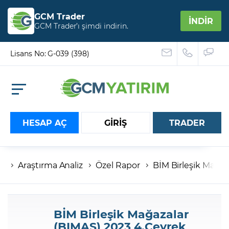
GCM Trader
İNDİR
GCM Trader’ı şimdi indirin.
Lisans No: G-039 (398)
HESAP AÇ
GİRİŞ
TRADER
Araştırma Analiz
Özel Rapor
BİM Birleşik Mağaz
Hesap numaranız
Şifreniz
BİM Birleşik Mağazalar
(BIMAS) 2023 4.Çeyrek