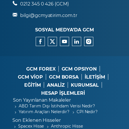
0212 345 0 426 (GCM)
bilgi@gcmyatirim.com.tr
SOSYAL MEDYA’DA GCM
GCM FOREX
GCM OPSIYON
GCM VİOP
GCM BORSA
İLETİŞİM
EĞİTİM
ANALİZ
KURUMSAL
HESAP İŞLEMLERİ
Son Yayınlanan Makaleler
ABD Tarım Dışı İstihdam Verisi Nedir?
Yatırım Araçları Nelerdir?
CPI Nedir?
Son Eklenen Hisseler
Spacex Hisse
Anthropic Hisse