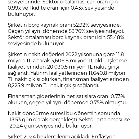
seviyelerinde. Sektör ortalaması cari oran için
0.99x ve likidite oranı için 0.43x seviyesinde
bulunuyor.
Şirketin borç kaynak oranı 52.92% seviyesinde.
Geçen yıl aynı dönemde 53.76% seviyesindeydi.
Sektör ortalaması borç kaynak oranı için 55.48%
seviyesinde bulunuyor.
Şirketin nakit değerleri 2022 yılsonuna göre 11.8
milyon TL artarak 3,606.8 milyon TL oldu. İşletme
faaliyetlerinden 20,030.5 milyon TL nakit girişi
sağlandı. Yatırım faaliyetlerinden 11,640.8 milyon
TL nakit çıkışı olurken, finansman faaliyetlerinden
8,225.9 milyon TL nakit çıkışı sağlandı.
Finansman giderlerinin net satışlara oranı 0.73%
olurken, geçen yıl aynı dönemde 0.75% olmuştu.
Nakit döndürme süresi bu dönemin sonunda
-13.53 gün olarak gerçekleşti. Sektör ortalaması ise
-20.24 gün seviyesinde bulunuyor.
Şirket 2024 beklentilerini açıkladı. Enflasyon