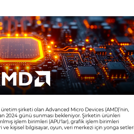
CFD Nedir?
İşlem Koşulları
Rollover Tarih ve Ko
 Bilanço Takvimi
Ekonomik Takvim
Analiz Asistan
Eğitim Kitapları
Finansal Okur Yazarlık
 Transferi
Sıkça Sorulan Sorular
Site Haritası
orularla Borsa
Borsa İşlem Koşulları
Canlı Fiyat
MT4 Eğitim Videoları
GCM MT5 Eğitim Videoları
n üretim şirketi olan Advanced Micro Devices (AMD)’nin,
Nisan 2024 günü sunması bekleniyor. Şirketin ürünleri
ılmış işlem birimleri (APU'lar), grafik işlem birimleri
 ve kişisel bilgisayar, oyun, veri merkezi için yonga setler