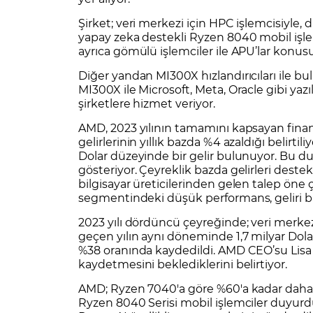
Şirket; veri merkezi için HPC işlemcisiyle,
yapay zeka destekli Ryzen 8040 mobil işlem
ayrıca gömülü işlemciler ile APU’lar konu
Diğer yandan MI300X hızlandırıcıları ile 
MI300X ile Microsoft, Meta, Oracle gibi yazıl
şirketlere hizmet veriyor.
AMD, 2023 yılının tamamını kapsayan finansal
gelirlerinin yıllık bazda %4 azaldığı belirti
Dolar düzeyinde bir gelir bulunuyor. Bu d
gösteriyor. Çeyreklik bazda gelirleri dest
bilgisayar üreticilerinden gelen talep öne ç
segmentindeki düşük performans, geliri bas
2023 yılı dördüncü çeyreğinde; veri merkez
geçen yılın aynı döneminde 1,7 milyar Dolar
%38 oranında kaydedildi. AMD CEO’su Lisa 
kaydetmesini beklediklerini belirtiyor.
AMD; Ryzen 7040'a göre %60'a kadar daha 
Ryzen 8040 Serisi mobil işlemciler duyurdu.