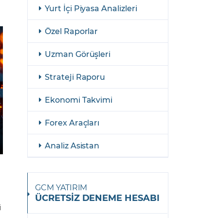
şulları
Yasal Bildirimler
Yurt İçi Piyasa Analizleri
Finansal Araçlar
Özel Raporlar
GCM Borsa Trader Eğitim Videoları
Uzman Görüşleri
Strateji Raporu
Ekonomi Takvimi
Forex Araçları
Analiz Asistan
GCM YATIRIM
ÜCRETSİZ DENEME HESABI
i