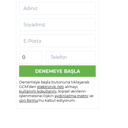
Adınız
Soyadınız
E-Posta
Telefon
Denemeye başla butonuna tıklayarak
GCM'den
elektronik ileti
almayı,
kullanım koşullarını
, kişisel verilerin
işlenmesine ilişkin
aydınlatma metni
ve
izin formu
'nu kabul ediyorum.
e