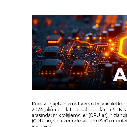
Zarar Olasılığınız
Forex Nedir?
İŞLEM PLATFORMLARI
Yurt Dışı Bilanço Takvimi
Yurt İçi
Sorularla Borsa
Finans Sözlüğü
Yasal Bildirimler
Para Güvenliği ve
Borsa Nedir
Model Portföy
S
GCM Trader Eğitim Videoları
GCM 
Küresel çapta hizmet veren bir yarı iletke
2024 yılına ait ilk finansal raporlarını 30 
arasında; mikroişlemciler (CPU'lar), hızlandır
(GPU'lar), çip üzerinde sistem (SoC) ürünleri
yer alıyor.