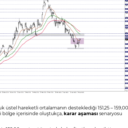
uk üstel hareketli ortalamanın desteklediği 151,25 – 159,0
li bölge içerisinde oluştukça,
karar aşaması
senaryosu