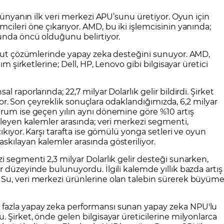
 dünyanın ilk veri merkezi APU’sunu üretiyor. Oyun için
cileri öne çıkarıyor. AMD, bu iki işlemcisinin yanında;
sunda öncü olduğunu belirtiyor.
bulut çözümlerinde yapay zeka desteğini sunuyor. AMD,
ım şirketlerine; Dell, HP, Lenovo gibi bilgisayar üretici
 raporlarında; 22,7 milyar Dolarlık gelir bildirdi. Şirket
liyor. Son çeyreklik sonuçlara odaklandığımızda, 6,2 milyar
urum ise geçen yılın aynı dönemine göre %10 artış
ekleyen kalemler arasında; veri merkezi segmenti,
ıkıyor. Karşı tarafta ise gömülü yonga setleri ve oyun
kılayan kalemler arasında gösteriliyor.
i segmenti 2,3 milyar Dolarlık gelir desteği sunarken,
 düzeyinde bulunuyordu. İlgili kalemde yıllık bazda artış
Su, veri merkezi ürünlerine olan talebin sürerek büyüm
fazla yapay zeka performansı sunan yapay zeka NPU'lu
 Şirket, önde gelen bilgisayar üreticilerine milyonlarca