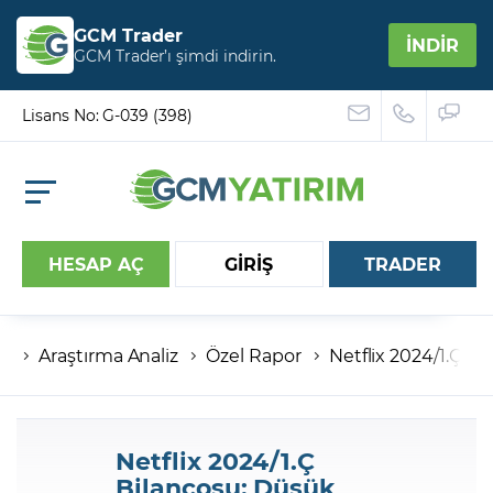
GCM Trader
İNDİR
GCM Trader’ı şimdi indirin.
Lisans No: G-039 (398)
HESAP AÇ
GİRİŞ
TRADER
Araştırma Analiz
Özel Rapor
Netflix 2024/1.Ç B
Hesap numaranız
Şifreniz
Netflix 2024/1.Ç
Bilançosu: Düşük