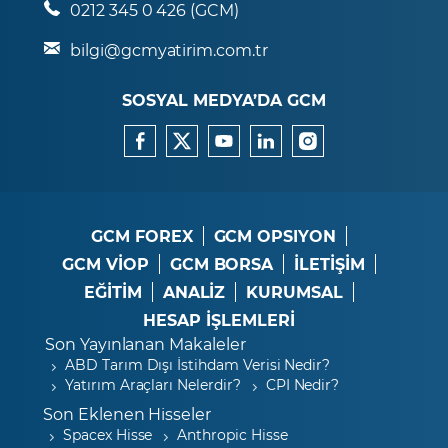
0212 345 0 426 (GCM)
bilgi@gcmyatirim.com.tr
SOSYAL MEDYA’DA GCM
GCM FOREX
GCM OPSIYON
GCM VİOP
GCM BORSA
İLETİŞİM
EĞİTİM
ANALİZ
KURUMSAL
HESAP İŞLEMLERİ
Son Yayınlanan Makaleler
ABD Tarım Dışı İstihdam Verisi Nedir?
Yatırım Araçları Nelerdir?
CPI Nedir?
Son Eklenen Hisseler
Spacex Hisse
Anthropic Hisse