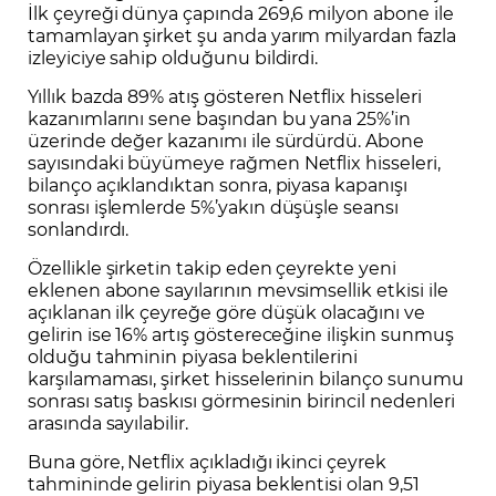
İlk çeyreği dünya çapında 269,6 milyon abone ile
tamamlayan şirket şu anda yarım milyardan fazla
izleyiciye sahip olduğunu bildirdi.
Yıllık bazda 89% atış gösteren Netflix hisseleri
kazanımlarını sene başından bu yana 25%’in
üzerinde değer kazanımı ile sürdürdü. Abone
sayısındaki büyümeye rağmen Netflix hisseleri,
bilanço açıklandıktan sonra, piyasa kapanışı
sonrası işlemlerde 5%’yakın düşüşle seansı
sonlandırdı.
Özellikle şirketin takip eden çeyrekte yeni
eklenen abone sayılarının mevsimsellik etkisi ile
açıklanan ilk çeyreğe göre düşük olacağını ve
gelirin ise 16% artış göstereceğine ilişkin sunmuş
olduğu tahminin piyasa beklentilerini
karşılamaması, şirket hisselerinin bilanço sunumu
sonrası satış baskısı görmesinin birincil nedenleri
arasında sayılabilir.
Buna göre, Netflix açıkladığı ikinci çeyrek
tahmininde gelirin piyasa beklentisi olan 9,51