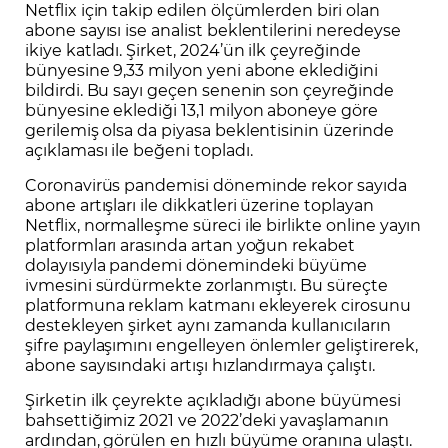
Netflix için takip edilen ölçümlerden biri olan
abone sayısı ise analist beklentilerini neredeyse
ikiye katladı. Şirket, 2024’ün ilk çeyreğinde
bünyesine 9,33 milyon yeni abone eklediğini
bildirdi. Bu sayı geçen senenin son çeyreğinde
bünyesine eklediği 13,1 milyon aboneye göre
gerilemiş olsa da piyasa beklentisinin üzerinde
açıklaması ile beğeni topladı.
Coronavirüs pandemisi döneminde rekor sayıda
abone artışları ile dikkatleri üzerine toplayan
Netflix, normalleşme süreci ile birlikte online yayın
platformları arasında artan yoğun rekabet
dolayısıyla pandemi dönemindeki büyüme
ivmesini sürdürmekte zorlanmıştı. Bu süreçte
platformuna reklam katmanı ekleyerek cirosunu
destekleyen şirket aynı zamanda kullanıcıların
şifre paylaşımını engelleyen önlemler geliştirerek,
abone sayısındaki artışı hızlandırmaya çalıştı.
Şirketin ilk çeyrekte açıkladığı abone büyümesi
bahsettiğimiz 2021 ve 2022’deki yavaşlamanın
ardından, görülen en hızlı büyüme oranına ulaştı.