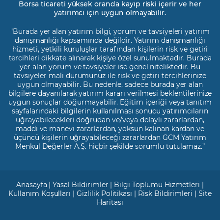
Borsa ticareti yüksek oranda kayıp riski içerir ve her
yatırımcı için uygun olmayabilir.
"Burada yer alan yatırım bilgi, yorum ve tavsiyeleri yatırım
danışmanlığı kapsamında değildir. Yatırım danışmanlığı
hizmeti, yetkili kuruluşlar tarafından kişilerin risk ve getiri
tercihleri dikkate alınarak kişiye özel sunulmaktadır. Burada
yer alan yorum ve tavsiyeler ise genel niteliktedir. Bu
tavsiyeler mali durumunuz ile risk ve getiri tercihlerinize
uygun olmayabilir. Bu nedenle, sadece burada yer alan
bilgilere dayanılarak yatırım kararı verilmesi beklentilerinize
uygun sonuçlar doğurmayabilir. Eğitim içeriği veya tanıtım
sayfalarındaki bilgilerin kullanılması sonucu yatırımcıların
uğrayabilecekleri doğrudan ve/veya dolaylı zararlardan,
maddi ve manevi zararlardan, yoksun kalınan kardan ve
üçüncü kişilerin uğrayabileceği zararlardan GCM Yatırım
Menkul Değerler A.Ş. hiçbir şekilde sorumlu tutulamaz.”
Anasayfa
|
Yasal Bildirimler
|
Bilgi Toplumu Hizmetleri
|
Kullanım Koşulları
|
Gizlilik Politikası
|
Risk Bildirimleri
|
Site
Haritası