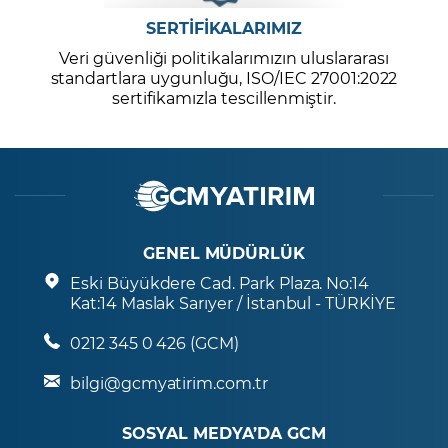
SERTİFİKALARIMIZ
Veri güvenliği politikalarımızın uluslararası
standartlara uygunluğu, ISO/IEC 27001:2022
sertifikamızla tescillenmiştir.
GENEL MÜDÜRLÜK
Eski Büyükdere Cad. Park Plaza. No:14
Kat:14 Maslak Sarıyer / İstanbul - TÜRKİYE
0212 345 0 426 (GCM)
bilgi@gcmyatirim.com.tr
SOSYAL MEDYA’DA GCM