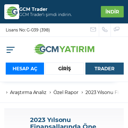
GCM Trader
İNDİR
GCM Trader’ı şimdi indirin.
Lisans No: G-039 (398)
HESAP AÇ
GİRİŞ
TRADER
Araştırma Analiz
Özel Rapor
2023 Yılsonu Finan
Hesap numaranız
Şifreniz
2023 Yılsonu
Finansallarında Öne