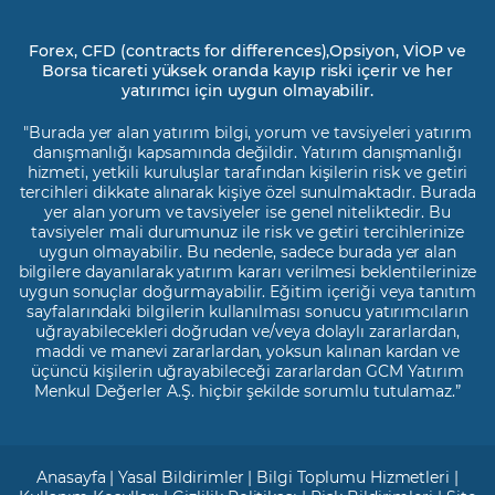
Forex, CFD (contracts for differences),Opsiyon, VİOP ve
Borsa ticareti yüksek oranda kayıp riski içerir ve her
yatırımcı için uygun olmayabilir.
"Burada yer alan yatırım bilgi, yorum ve tavsiyeleri yatırım
danışmanlığı kapsamında değildir. Yatırım danışmanlığı
hizmeti, yetkili kuruluşlar tarafından kişilerin risk ve getiri
tercihleri dikkate alınarak kişiye özel sunulmaktadır. Burada
yer alan yorum ve tavsiyeler ise genel niteliktedir. Bu
tavsiyeler mali durumunuz ile risk ve getiri tercihlerinize
uygun olmayabilir. Bu nedenle, sadece burada yer alan
bilgilere dayanılarak yatırım kararı verilmesi beklentilerinize
uygun sonuçlar doğurmayabilir. Eğitim içeriği veya tanıtım
sayfalarındaki bilgilerin kullanılması sonucu yatırımcıların
uğrayabilecekleri doğrudan ve/veya dolaylı zararlardan,
maddi ve manevi zararlardan, yoksun kalınan kardan ve
üçüncü kişilerin uğrayabileceği zararlardan GCM Yatırım
Menkul Değerler A.Ş. hiçbir şekilde sorumlu tutulamaz.”
Anasayfa
|
Yasal Bildirimler
|
Bilgi Toplumu Hizmetleri
|