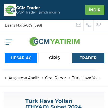
GCM Trader
İNDİR
GCM Trader’ı şimdi indirin.
Lisans No: G-039 (398)
HESAP AÇ
GİRİŞ
TRADER
Araştırma Analiz
Özel Rapor
Türk Hava Yolları 
Hesap numaranız
Şifreniz
Türk Hava Yolları
(THYAO) Şubat 2024