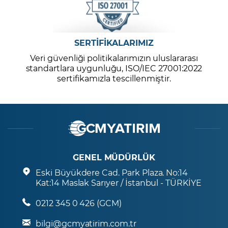
SERTİFİKALARIMIZ
Veri güvenliği politikalarımızın uluslararası
standartlara uygunluğu, ISO/IEC 27001:2022
sertifikamızla tescillenmiştir.
GENEL MÜDÜRLÜK
Eski Büyükdere Cad. Park Plaza. No:14
Kat:14 Maslak Sarıyer / İstanbul - TÜRKİYE
0212 345 0 426 (GCM)
bilgi@gcmyatirim.com.tr