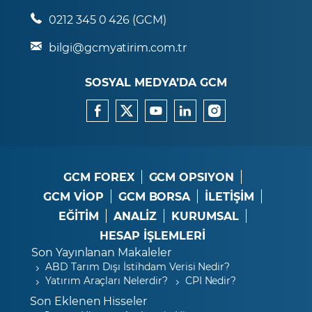
0212 345 0 426 (GCM)
bilgi@gcmyatirim.com.tr
SOSYAL MEDYA’DA GCM
GCM FOREX
GCM OPSIYON
GCM VİOP
GCM BORSA
İLETİŞİM
EĞİTİM
ANALİZ
KURUMSAL
HESAP İŞLEMLERİ
Son Yayınlanan Makaleler
ABD Tarım Dışı İstihdam Verisi Nedir?
Yatırım Araçları Nelerdir?
CPI Nedir?
Son Eklenen Hisseler