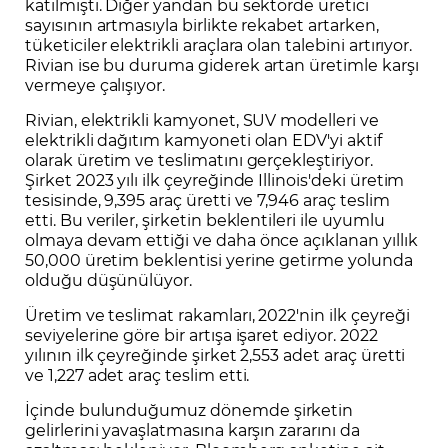
katılmıştı. Diğer yandan bu sektörde üretici
sayısının artmasıyla birlikte rekabet artarken,
tüketiciler elektrikli araçlara olan talebini artırıyor.
Rivian ise bu duruma giderek artan üretimle karşı
vermeye çalışıyor.
Rivian, elektrikli kamyonet, SUV modelleri ve
elektrikli dağıtım kamyoneti olan EDV'yi aktif
olarak üretim ve teslimatını gerçekleştiriyor.
Şirket 2023 yılı ilk çeyreğinde Illinois'deki üretim
tesisinde, 9,395 araç üretti ve 7,946 araç teslim
etti. Bu veriler, şirketin beklentileri ile uyumlu
olmaya devam ettiği ve daha önce açıklanan yıllık
50,000 üretim beklentisi yerine getirme yolunda
olduğu düşünülüyor.
Üretim ve teslimat rakamları, 2022'nin ilk çeyreği
seviyelerine göre bir artışa işaret ediyor. 2022
yılının ilk çeyreğinde şirket 2,553 adet araç üretti
ve 1,227 adet araç teslim etti.
İçinde bulunduğumuz dönemde şirketin
gelirlerini yavaşlatmasına karşın zararını da