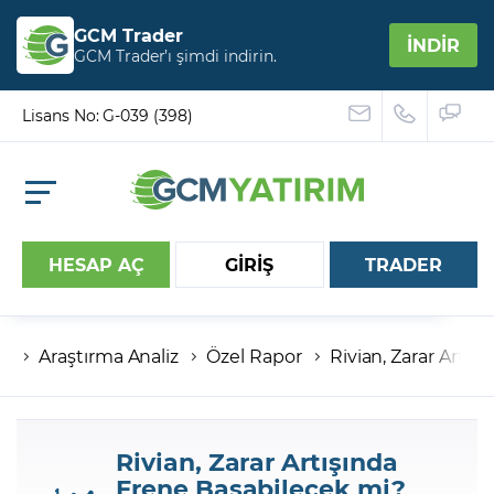
GCM Trader
İNDİR
GCM Trader’ı şimdi indirin.
Lisans No: G-039 (398)
HESAP AÇ
GİRİŞ
TRADER
Araştırma Analiz
Özel Rapor
Rivian, Zarar Artı
Hesap numaranız
Şifreniz
Rivian, Zarar Artışında
Frene Basabilecek mi?