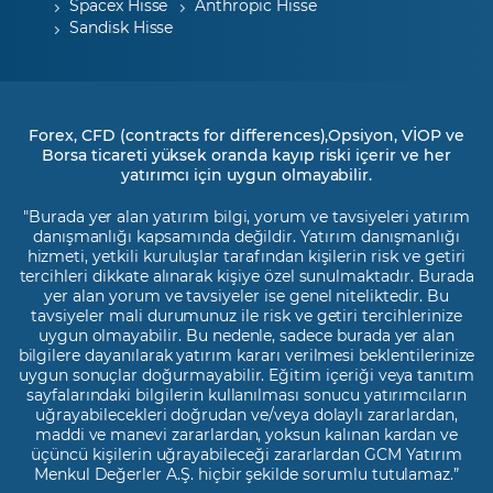
Spacex Hisse
Anthropic Hisse
Sandisk Hisse
Forex, CFD (contracts for differences),Opsiyon, VİOP ve
Borsa ticareti yüksek oranda kayıp riski içerir ve her
yatırımcı için uygun olmayabilir.
"Burada yer alan yatırım bilgi, yorum ve tavsiyeleri yatırım
danışmanlığı kapsamında değildir. Yatırım danışmanlığı
hizmeti, yetkili kuruluşlar tarafından kişilerin risk ve getiri
tercihleri dikkate alınarak kişiye özel sunulmaktadır. Burada
yer alan yorum ve tavsiyeler ise genel niteliktedir. Bu
tavsiyeler mali durumunuz ile risk ve getiri tercihlerinize
uygun olmayabilir. Bu nedenle, sadece burada yer alan
bilgilere dayanılarak yatırım kararı verilmesi beklentilerinize
uygun sonuçlar doğurmayabilir. Eğitim içeriği veya tanıtım
sayfalarındaki bilgilerin kullanılması sonucu yatırımcıların
uğrayabilecekleri doğrudan ve/veya dolaylı zararlardan,
maddi ve manevi zararlardan, yoksun kalınan kardan ve
üçüncü kişilerin uğrayabileceği zararlardan GCM Yatırım
Menkul Değerler A.Ş. hiçbir şekilde sorumlu tutulamaz.”