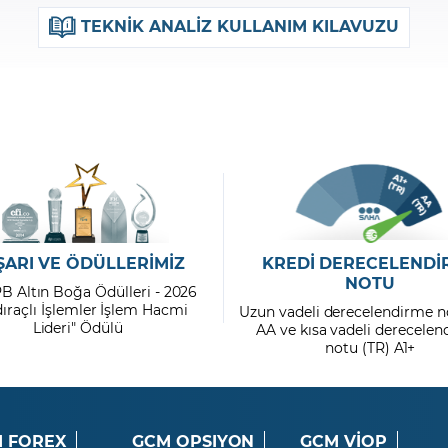
TEKNİK ANALİZ KULLANIM KILAVUZU
ŞARI VE ÖDÜLLERİMİZ
KREDİ DERECELENDİ
NOTU
PB Altın Boğa Ödülleri - 2026
dıraçlı İşlemler İşlem Hacmi
Uzun vadeli derecelendirme n
Lideri" Ödülü
AA ve kısa vadeli derecele
notu (TR) A1+
 FOREX
GCM OPSIYON
GCM VİOP