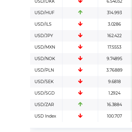
USD/DKK
6.54032
USD/HUF
314.993
USD/ILS
3.0286
USD/JPY
162.422
USD/MXN
17.5553
USD/NOK
9.74895
USD/PLN
3.76889
USD/SEK
9.6818
USD/SGD
1.2924
USD/ZAR
16.3884
USD Index
100.707