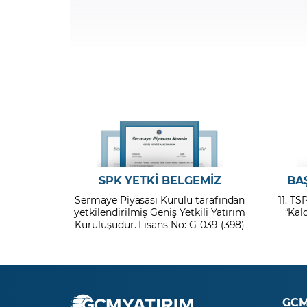
SPK YETKİ BELGEMİZ
BA
Sermaye Piyasası Kurulu tarafından
11. TS
yetkilendirilmiş Geniş Yetkili Yatırım
“Kal
Kuruluşudur. Lisans No: G-039 (398)
GCM