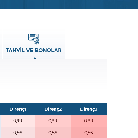
şulları
Yasal Bildirimler
Finansal Araçlar
GCM Borsa Trader Eğitim Videoları
TAHVİL VE BONOLAR
Direnç1
Direnç2
Direnç3
0,99
0,99
0,99
0,56
0,56
0,56