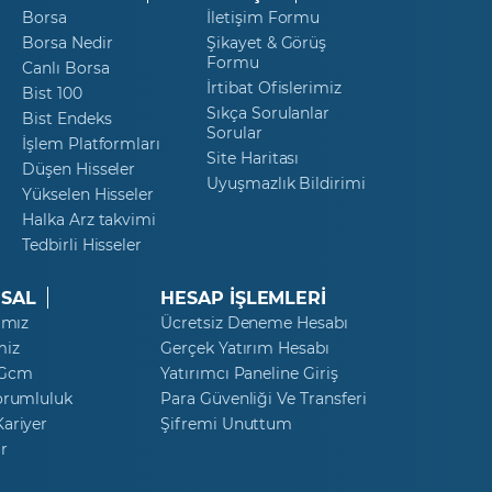
Borsa
İletişim Formu
Borsa Nedir
Şikayet & Görüş
Formu
Canlı Borsa
İrtibat Ofislerimiz
Bist 100
Sıkça Sorulanlar
Bist Endeks
Sorular
İşlem Platformları
Site Haritası
Düşen Hisseler
Uyuşmazlık Bildirimi
Yükselen Hisseler
Halka Arz takvimi
Tedbirli Hisseler
SAL
HESAP İŞLEMLERİ
ımız
Ücretsiz Deneme Hesabı
miz
Gerçek Yatırım Hesabı
 Gcm
Yatırımcı Paneline Giriş
orumluluk
Para Güvenliği Ve Transferi
ariyer
Şifremi Unuttum
r