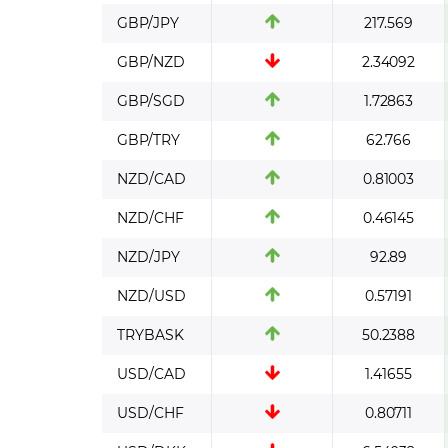
GBP/JPY
217.569
GBP/NZD
2.34092
GBP/SGD
1.72863
GBP/TRY
62.766
NZD/CAD
0.81003
NZD/CHF
0.46145
NZD/JPY
92.89
NZD/USD
0.57191
TRYBASK
50.2388
USD/CAD
1.41655
USD/CHF
0.80711