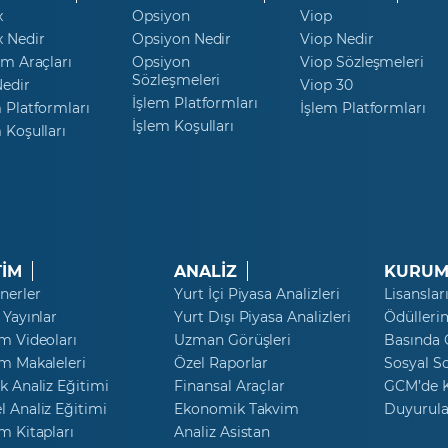
x
Opsiyon
Viop
x Nedir
Opsiyon Nedir
Viop Nedir
ım Araçları
Opsiyon
Viop Sözleşmeleri
Sözleşmeleri
Nedir
Viop 30
İşlem Platformları
 Platformları
İşlem Platformları
İşlem Koşulları
 Koşulları
TİM
ANALİZ
KURUM
nerler
Yurt İçi Piyasa Analizleri
Lisanslar
 Yayınlar
Yurt Dışı Piyasa Analizleri
Ödülleri
m Videoları
Uzman Görüşleri
Basında
m Makaleleri
Özel Raporlar
Sosyal S
k Analiz Eğitimi
Finansal Araçlar
GCM’de K
 Analiz Eğitimi
Ekonomik Takvim
Duyurula
m Kitapları
Analiz Asistan