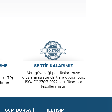
RME
SERTİFİKALARIMIZ
Veri güvenliği politikalarımızın
uluslararası standartlara uygunluğu,
otu (TR)
ISO/IEC 27001:2022 sertifikamızla
ndirme
tescillenmiştir.
GCM BORSA
İLETİŞİM