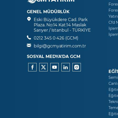
Fore
Fore
GENEL MÜDÜRLÜK
Yatır
Eski Büyükdere Cad. Park
Cfd 
Plaza. No:14 Kat:14 Maslak
İşlem
Sarıyer / İstanbul - TÜRKİYE
İşlem
0212 345 0 426 (GCM)
bilgi@gcmyatirim.com.tr
SOSYAL MEDYA’DA GCM
EĞİ
Semi
Canlı
Eğiti
Eğiti
Tekni
Temel
Eğiti