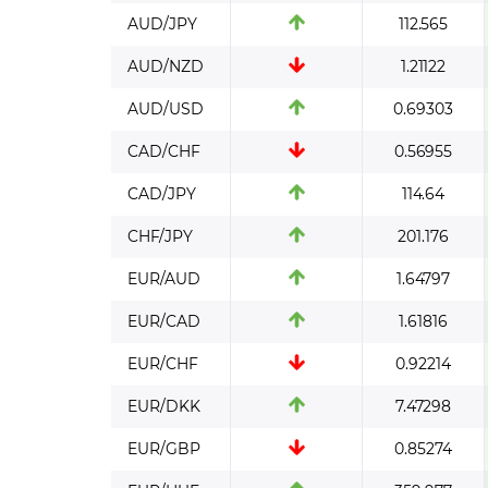
AUD/JPY
112.565
AUD/NZD
1.21122
AUD/USD
0.69303
CAD/CHF
0.56955
CAD/JPY
114.64
CHF/JPY
201.176
EUR/AUD
1.64797
EUR/CAD
1.61816
EUR/CHF
0.92214
EUR/DKK
7.47298
EUR/GBP
0.85274