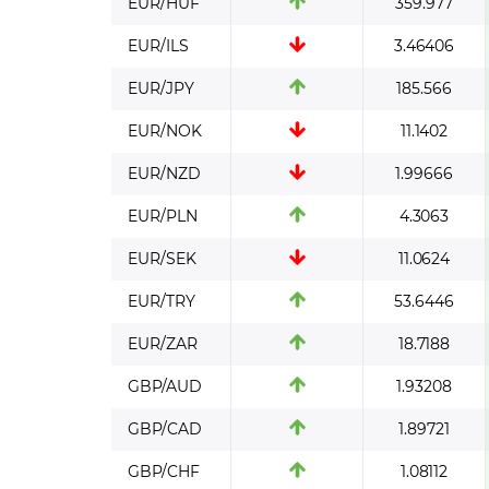
EUR/HUF
359.977
EUR/ILS
3.46406
EUR/JPY
185.566
EUR/NOK
11.1402
EUR/NZD
1.99666
EUR/PLN
4.3063
EUR/SEK
11.0624
EUR/TRY
53.6446
EUR/ZAR
18.7188
GBP/AUD
1.93208
GBP/CAD
1.89721
GBP/CHF
1.08112