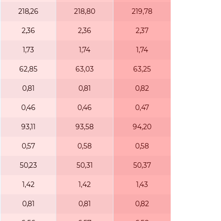
218,26
218,80
219,78
2,36
2,36
2,37
1,73
1,74
1,74
62,85
63,03
63,25
0,81
0,81
0,82
0,46
0,46
0,47
93,11
93,58
94,20
0,57
0,58
0,58
50,23
50,31
50,37
1,42
1,42
1,43
0,81
0,81
0,82