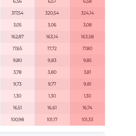
6,56
6,57
6,58
317,54
320,54
324,14
3,05
3,06
3,08
162,87
163,14
163,58
17,65
17,72
17,80
9,80
9,83
9,85
3,78
3,80
3,81
9,73
9,77
9,81
1,30
1,30
1,30
16,51
16,61
16,74
100,98
101,17
101,33