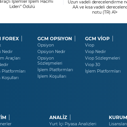
dıraçlı İşlemler İşlem Hacmi
Uzun vadeli derecelendirme n
Lideri" Ödülü
AA ve kısa vadeli derecele
notu (TR) A1+
 FOREX
GCM OPSIYON
GCM VİOP
x
Opsiyon
Viop
x Nedir
Opsiyon Nedir
Viop Nedir
ım Araçları
Opsiyon
Viop Sözleşmeleri
Sözleşmeleri
Nedir
Viop 30
İşlem Platformları
 Platformları
İşlem Platformları
İşlem Koşulları
 Koşulları
TİM
ANALİZ
KURUM
nerler
Yurt İçi Piyasa Analizleri
Lisanslar