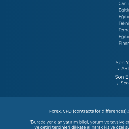
Canlı
Eğiti
Eğiti
Tekni
Temel
Eğiti
Fina
Son Y
ABD
Son E
Spa
Forex, CFD (contracts for differences),
"Burada yer alan yatırım bilgi, yorum ve tavsiyeler
ve getiri tercihleri dikkate alınarak kişiye özel