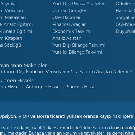
 Yayınlar
Yurt Dışı Piyasa Analizleri
Ödülleri
m Videoları
Uzman Görüşleri
Basında
m Makaleleri
Özel Raporlar
Sosyal S
k Analiz Eğitimi
Finansal Araçlar
GCM’de K
 Analiz Eğitimi
Ekonomik Takvim
Duyurula
m Kitapları
Analiz Asistan
ns Sözlüğü
Yurt Dışı Bilanço Takvimi
Yurt İçi Bilanço Takvimi
ayınlanan Makaleler
 Tarım Dışı İstihdam Verisi Nedir?
Yatırım Araçları Nelerdir?
klenen Hisseler
cex Hisse
Anthropic Hisse
Sandisk Hisse
Opsiyon, VİOP ve Borsa ticareti yüksek oranda kayıp riski içerir 
i yatırım danışmanlığı kapsamında değildir. Yatırım danışmanlığı h
 sunulmaktadır. Burada yer alan yorum ve tavsiyeler ise genel nite