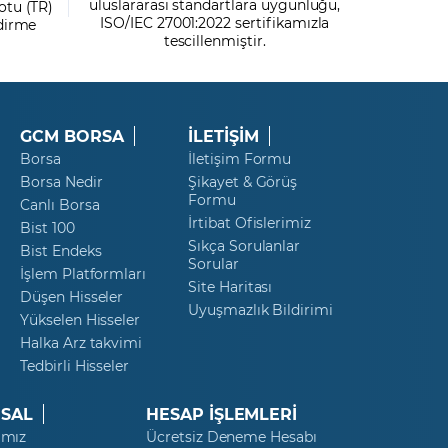
uluslararası standartlara uygunluğu,
otu (TR)
ISO/IEC 27001:2022 sertifikamızla
ndirme
tescillenmiştir.
GCM BORSA
İLETİŞİM
Borsa
İletişim Formu
Borsa Nedir
Şikayet & Görüş
Formu
Canlı Borsa
İrtibat Ofislerimiz
Bist 100
Sıkça Sorulanlar
Bist Endeks
Sorular
İşlem Platformları
Site Haritası
Düşen Hisseler
Uyuşmazlık Bildirimi
Yükselen Hisseler
Halka Arz takvimi
Tedbirli Hisseler
SAL
HESAP İŞLEMLERİ
ımız
Ücretsiz Deneme Hesabı