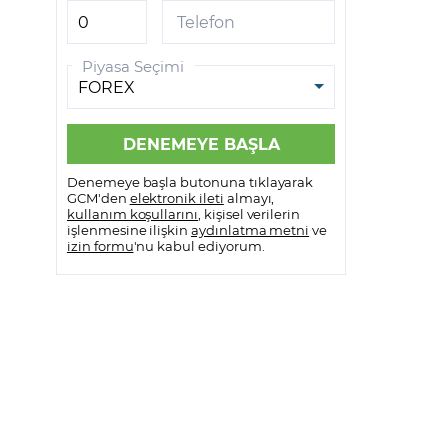
GCM VİOP MetaTrader 5
Telefon
GCM VİOP Meta Trader 5
Piyasa Seçimi
Android
GCM VİOP Meta Trader 5 IOS
Denemeye başla butonuna tıklayarak
GCM'den
elektronik ileti
almayı,
kullanım koşullarını
, kişisel verilerin
işlenmesine ilişkin
aydınlatma metni
ve
izin formu
'nu kabul ediyorum.