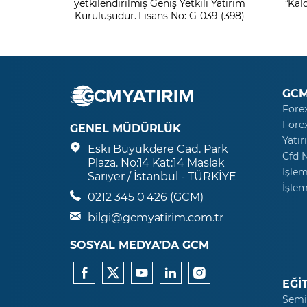
yetkilendirilmiş Geniş Yetkili Yatırım
“Kal
Kuruluşudur. Lisans No: G-039 (398)
GCM
Fore
Fore
GENEL MÜDÜRLÜK
Yatır
Eski Büyükdere Cad. Park
Cfd 
Plaza. No:14 Kat:14 Maslak
İşlem
Sarıyer / İstanbul - TÜRKİYE
İşlem
0212 345 0 426 (GCM)
bilgi@gcmyatirim.com.tr
SOSYAL MEDYA’DA GCM
EĞİ
Semi