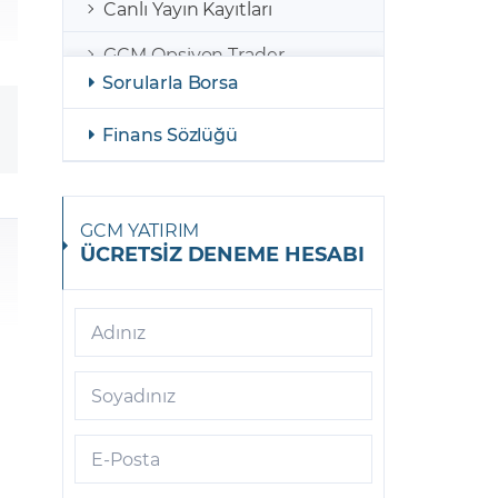
Canlı Yayın Kayıtları
GCM Opsiyon Trader
Sorularla Borsa
GCM Opsiyon MetaTrader 5
Finans Sözlüğü
GCM Opsiyon Meta Trader 5
Android
GCM Borsa Trader
GCM YATIRIM
ÜCRETSİZ DENEME HESABI
GCM Borsa Trader Mobil
GCM Opsiyon Meta Trader 5
iOS
Adınız
GCM Trader
Soyadınız
GCM Meta Trader4
E-Posta
GCM Trader Mobile