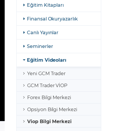
şulları
Yasal Bildirimler
Eğitim Kitapları
Finansal Araçlar
Finansal Okuryazarlık
GCM Borsa Trader Eğitim Videoları
Canlı Yayınlar
Seminerler
Eğitim Videoları
Yeni GCM Trader
GCM Trader VİOP
Forex Bilgi Merkezi
Opsiyon Bilgi Merkezi
Viop Bilgi Merkezi