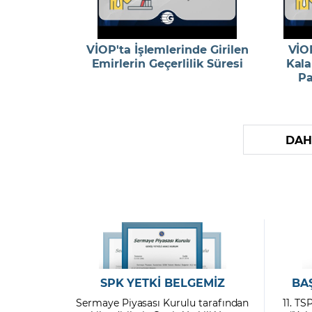
VİOP'ta İşlemlerinde Girilen
VİOP
Emirlerin Geçerlilik Süresi
Kala
Pa
DAH
SPK YETKİ BELGEMİZ
BA
Sermaye Piyasası Kurulu tarafından
11. TS