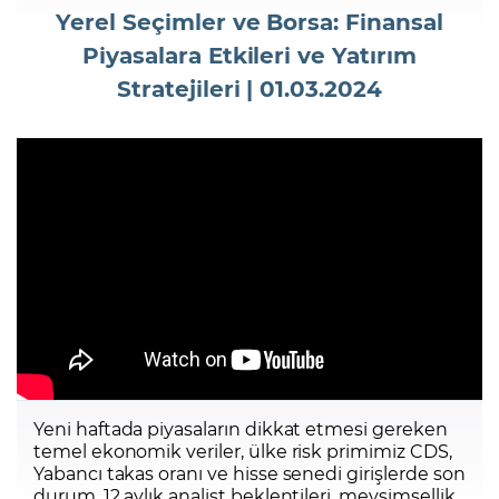
Yerel Seçimler ve Borsa: Finansal
Piyasalara Etkileri ve Yatırım
Şifremi Unuttum
Stratejileri | 01.03.2024
Yeni haftada piyasaların dikkat etmesi gereken
temel ekonomik veriler, ülke risk primimiz CDS,
Yabancı takas oranı ve hisse senedi girişlerde son
durum, 12 aylık analist beklentileri, mevsimsellik