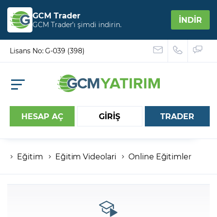
GCM Trader
İNDİR
GCM Trader’ı şimdi indirin.
Lisans No: G-039 (398)
HESAP AÇ
GİRİŞ
TRADER
Eğitim
Eğitim Videolari
Online Eğitimler
Hesap numaranız
Şifreniz