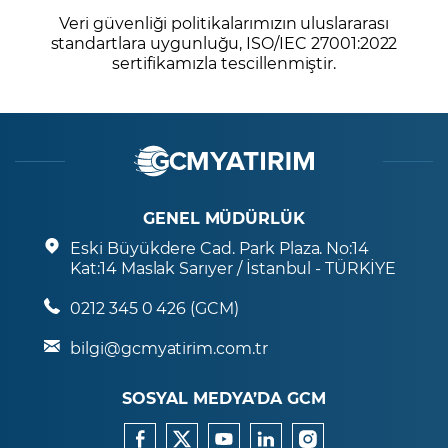
Veri güvenliği politikalarımızın uluslararası
standartlara uygunluğu, ISO/IEC 27001:2022
sertifikamızla tescillenmiştir.
GENEL MÜDÜRLÜK
Eski Büyükdere Cad. Park Plaza. No:14
Kat:14 Maslak Sarıyer / İstanbul - TÜRKİYE
0212 345 0 426 (GCM)
bilgi@gcmyatirim.com.tr
SOSYAL MEDYA’DA GCM