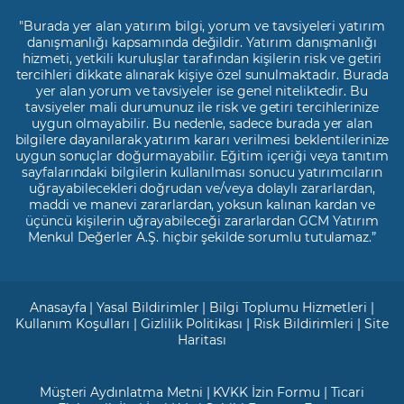
"Burada yer alan yatırım bilgi, yorum ve tavsiyeleri yatırım
danışmanlığı kapsamında değildir. Yatırım danışmanlığı
hizmeti, yetkili kuruluşlar tarafından kişilerin risk ve getiri
tercihleri dikkate alınarak kişiye özel sunulmaktadır. Burada
yer alan yorum ve tavsiyeler ise genel niteliktedir. Bu
tavsiyeler mali durumunuz ile risk ve getiri tercihlerinize
uygun olmayabilir. Bu nedenle, sadece burada yer alan
bilgilere dayanılarak yatırım kararı verilmesi beklentilerinize
uygun sonuçlar doğurmayabilir. Eğitim içeriği veya tanıtım
sayfalarındaki bilgilerin kullanılması sonucu yatırımcıların
uğrayabilecekleri doğrudan ve/veya dolaylı zararlardan,
maddi ve manevi zararlardan, yoksun kalınan kardan ve
üçüncü kişilerin uğrayabileceği zararlardan GCM Yatırım
Menkul Değerler A.Ş. hiçbir şekilde sorumlu tutulamaz.”
Anasayfa
|
Yasal Bildirimler
|
Bilgi Toplumu Hizmetleri
|
Kullanım Koşulları
|
Gizlilik Politikası
|
Risk Bildirimleri
|
Site
Haritası
Müşteri Aydınlatma Metni
|
KVKK İzin Formu
|
Ticari