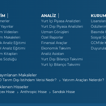
TİM
ANALİZ
KURUM
nerler
Yurt İçi Piyasa Analizleri
Lisanslar
 Yayınlar
Yurt Dışı Piyasa Analizleri
Ödülleri
m Videoları
Uzman Görüşleri
Basında
m Makaleleri
Özel Raporlar
Sosyal S
k Analiz Eğitimi
Finansal Araçlar
GCM’de K
 Analiz Eğitimi
Ekonomik Takvim
Duyurula
m Kitapları
Analiz Asistan
ns Sözlüğü
Yurt Dışı Bilanço Takvimi
Yurt İçi Bilanço Takvimi
ayınlanan Makaleler
 Tarım Dışı İstihdam Verisi Nedir?
Yatırım Araçları Nelerdir?
klenen Hisseler
cex Hisse
Anthropic Hisse
Sandisk Hisse