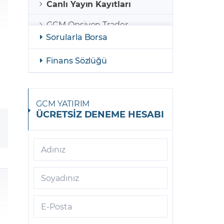
Canlı Yayın Kayıtları
GCM Opsiyon Trader
Sorularla Borsa
GCM Opsiyon MetaTrader 5
Finans Sözlüğü
GCM Opsiyon Meta Trader 5
Android
GCM Borsa Trader
GCM YATIRIM
ÜCRETSİZ DENEME HESABI
GCM Borsa Trader Mobil
GCM Opsiyon Meta Trader 5
iOS
Adınız
GCM Trader
Soyadınız
GCM Meta Trader4
E-Posta
GCM Trader Mobile