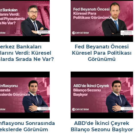
erkez Bankaları
Fed Beyanatı Öncesi
larını Verdi: Küresel
Küresel Para Politikası
larda Sırada Ne Var?
Görünümü
flasyonu Sonrasında
ABD'de İkinci Çeyrek
ekslerde Görünüm
Bilanço Sezonu Başlıyor