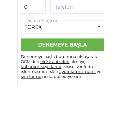
GCM VİOP MetaTrader 5
Telefon
GCM VİOP Meta Trader 5
Piyasa Seçimi
Android
GCM VİOP Meta Trader 5 IOS
Denemeye başla butonuna tıklayarak
GCM'den
elektronik ileti
almayı,
kullanım koşullarını
, kişisel verilerin
işlenmesine ilişkin
aydınlatma metni
ve
izin formu
'nu kabul ediyorum.