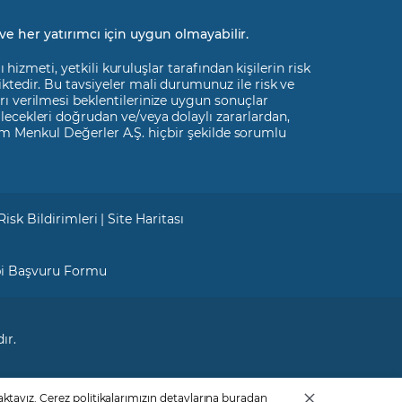
ve her yatırımcı için uygun olmayabilir.
izmeti, yetkili kuruluşlar tarafından kişilerin risk
liktedir. Bu tavsiyeler mali durumunuz ile risk ve
rı verilmesi beklentilerinize uygun sonuçlar
ilecekleri doğrudan ve/veya dolaylı zararlardan,
m Menkul Değerler A.Ş. hiçbir şekilde sorumlu
Risk Bildirimleri
|
Site Haritası
bi Başvuru Formu
ır.
ktayız. Çerez politikalarımızın detaylarına
buradan