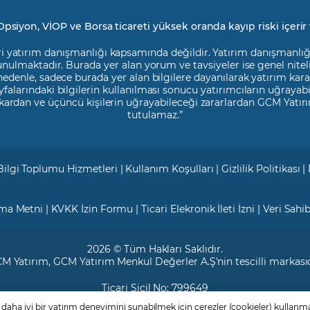
Opsiyon, VİOP ve Borsa ticareti yüksek oranda kayıp riski içerir 
i yatırım danışmanlığı kapsamında değildir. Yatırım danışmanlığı h
 sunulmaktadır. Burada yer alan yorum ve tavsiyeler ise genel nite
 nedenle, sadece burada yer alan bilgilere dayanılarak yatırım kara
falarındaki bilgilerin kullanılması sonucu yatırımcıların uğrayab
kardan ve üçüncü kişilerin uğrayabileceği zararlardan GCM Yatırı
tutulamaz.”
Bilgi Toplumu Hizmetleri
|
Kullanım Koşulları
|
Gizlilik Politikası
|
tma Metni
|
KVKK İzin Formu
|
Ticari Elekronik İleti İzni
|
Veri Sahi
2026 © Tüm Hakları Saklıdır.
M Yatırım
, GCM Yatırım Menkul Değerler A.Ş'nin tescilli markasıd
Ticari Sicil No: 799649
Maslak V.D. : 3890707820
aha iyi bir yatırım deneyimini sunabilmek için çerezler (cookieler) kullanma