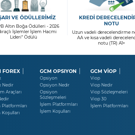
ŞARI VE ÖDÜLLERİMİZ
KREDİ DERECELENDİ
NOTU
PB Altın Boğa Ödülleri - 2026
dıraçlı İşlemler İşlem Hacmi
Uzun vadeli derecelendirme n
Lideri" Ödülü
AA ve kısa vadeli derecele
notu (TR) A1+
 FOREX
GCM OPSIYON
GCM VİOP
x
Opsiyon
Viop
x Nedir
Opsiyon Nedir
Viop Nedir
ım Araçları
Opsiyon
Viop Sözleşmeleri
Sözleşmeleri
Nedir
Viop 30
İşlem Platformları
 Platformları
İşlem Platformları
İşlem Koşulları
 Koşulları