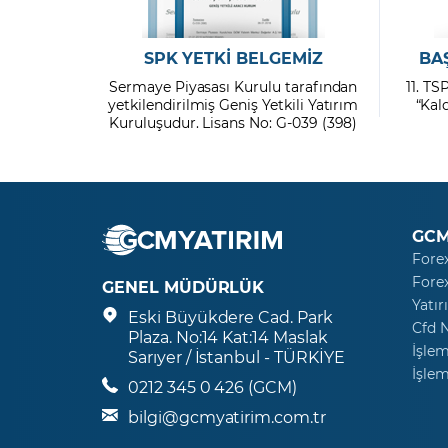
SPK YETKİ BELGEMİZ
BA
Sermaye Piyasası Kurulu tarafından
11. TS
yetkilendirilmiş Geniş Yetkili Yatırım
“Kal
Kuruluşudur. Lisans No: G-039 (398)
GCM
Fore
Fore
GENEL MÜDÜRLÜK
Yatır
Eski Büyükdere Cad. Park
Cfd 
Plaza. No:14 Kat:14 Maslak
İşlem
Sarıyer / İstanbul - TÜRKİYE
İşlem
0212 345 0 426 (GCM)
bilgi@gcmyatirim.com.tr