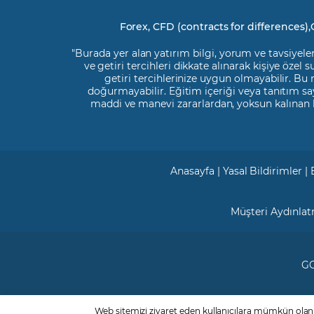
Forex, CFD (contracts for differences),
"Burada yer alan yatırım bilgi, yorum ve tavsiyeler
ve getiri tercihleri dikkate alınarak kişiye özel
getiri tercihlerinize uygun olmayabilir. Bu
doğurmayabilir. Eğitim içeriği veya tanıtım say
maddi ve manevi zararlardan, yoksun kalınan 
Anasayfa
|
Yasal Bildirimler
|
Müşteri Aydınla
GC
Web sitemizi ziyaret eden kullanıcılara mümkün olan d