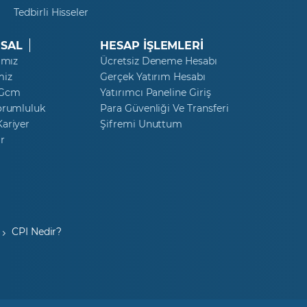
Tedbirli Hisseler
SAL
HESAP İŞLEMLERİ
ımız
Ücretsiz Deneme Hesabı
miz
Gerçek Yatırım Hesabı
 Gcm
Yatırımcı Paneline Giriş
orumluluk
Para Güvenliği Ve Transferi
ariyer
Şifremi Unuttum
r
CPI Nedir?