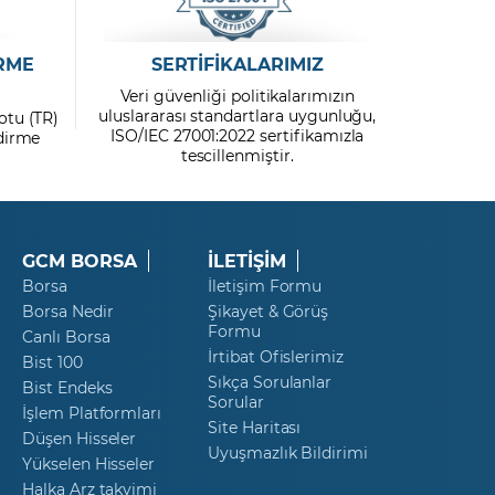
RME
SERTİFİKALARIMIZ
Veri güvenliği politikalarımızın
uluslararası standartlara uygunluğu,
otu (TR)
ISO/IEC 27001:2022 sertifikamızla
ndirme
tescillenmiştir.
GCM BORSA
İLETİŞİM
Borsa
İletişim Formu
Borsa Nedir
Şikayet & Görüş
Formu
Canlı Borsa
İrtibat Ofislerimiz
Bist 100
Sıkça Sorulanlar
Bist Endeks
Sorular
İşlem Platformları
Site Haritası
Düşen Hisseler
Uyuşmazlık Bildirimi
Yükselen Hisseler
Halka Arz takvimi