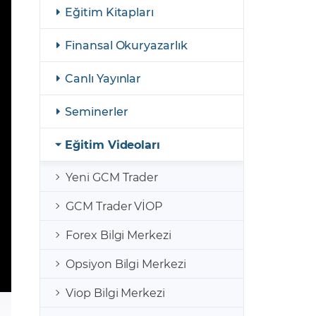
şulları
Yasal Bildirimler
Eğitim Kitapları
Finansal Araçlar
Finansal Okuryazarlık
GCM Borsa Trader Eğitim Videoları
Canlı Yayınlar
Seminerler
Eğitim Videoları
Yeni GCM Trader
GCM Trader VİOP
Forex Bilgi Merkezi
Opsiyon Bilgi Merkezi
Viop Bilgi Merkezi