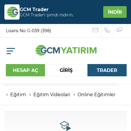
GCM Trader
İNDİR
GCM Trader’ı şimdi indirin.
Lisans No: G-039 (398)
HESAP AÇ
GİRİŞ
TRADER
Eğitim
Eğitim Videolari
Online Eğitimler
Hesap numaranız
Şifreniz