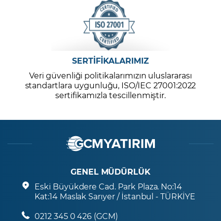
SERTİFİKALARIMIZ
Veri güvenliği politikalarımızın uluslararası
standartlara uygunluğu, ISO/IEC 27001:2022
sertifikamızla tescillenmiştir.
GENEL MÜDÜRLÜK
Eski Büyükdere Cad. Park Plaza. No:14
Kat:14 Maslak Sarıyer / İstanbul - TÜRKİYE
0212 345 0 426 (GCM)