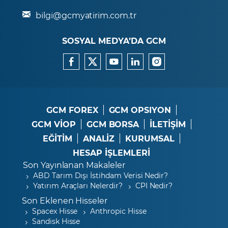
bilgi@gcmyatirim.com.tr
SOSYAL MEDYA’DA GCM
GCM FOREX
GCM OPSIYON
GCM VİOP
GCM BORSA
İLETİŞİM
EĞİTİM
ANALİZ
KURUMSAL
HESAP İŞLEMLERİ
Son Yayınlanan Makaleler
ABD Tarım Dışı İstihdam Verisi Nedir?
Yatırım Araçları Nelerdir?
CPI Nedir?
Son Eklenen Hisseler
Spacex Hisse
Anthropic Hisse
Sandisk Hisse