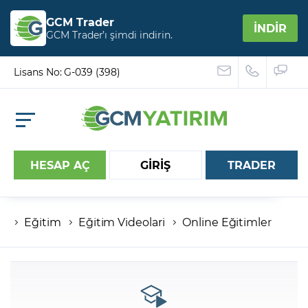
GCM Trader
İNDİR
GCM Trader’ı şimdi indirin.
Lisans No: G-039 (398)
HESAP AÇ
GİRİŞ
TRADER
Eğitim
Eğitim Videolari
Online Eğitimler
Hesap numaranız
Şifreniz