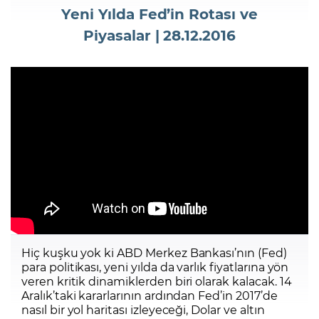
Yeni Yılda Fed’in Rotası ve
Piyasalar | 28.12.2016
Şifremi Unuttum
Hiç kuşku yok ki ABD Merkez Bankası’nın (Fed)
para politikası, yeni yılda da varlık fiyatlarına yön
veren kritik dinamiklerden biri olarak kalacak. 14
Aralık’taki kararlarının ardından Fed’in 2017’de
nasıl bir yol haritası izleyeceği, Dolar ve altın