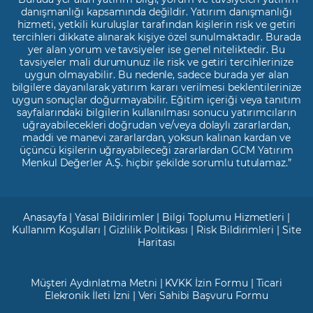
danışmanlığı kapsamında değildir. Yatırım danışmanlığı
hizmeti, yetkili kuruluşlar tarafından kişilerin risk ve getiri
tercihleri dikkate alınarak kişiye özel sunulmaktadır. Burada
yer alan yorum ve tavsiyeler ise genel niteliktedir. Bu
tavsiyeler mali durumunuz ile risk ve getiri tercihlerinize
uygun olmayabilir. Bu nedenle, sadece burada yer alan
bilgilere dayanılarak yatırım kararı verilmesi beklentilerinize
uygun sonuçlar doğurmayabilir. Eğitim içeriği veya tanıtım
sayfalarındaki bilgilerin kullanılması sonucu yatırımcıların
uğrayabilecekleri doğrudan ve/veya dolaylı zararlardan,
maddi ve manevi zararlardan, yoksun kalınan kardan ve
üçüncü kişilerin uğrayabileceği zararlardan GCM Yatırım
Menkul Değerler A.Ş. hiçbir şekilde sorumlu tutulamaz.”
Anasayfa
|
Yasal Bildirimler
|
Bilgi Toplumu Hizmetleri
|
Kullanım Koşulları
|
Gizlilik Politikası
|
Risk Bildirimleri
|
Site
Haritası
Müşteri Aydınlatma Metni
|
KVKK İzin Formu
|
Ticari
Elekronik İleti İzni
|
Veri Sahibi Başvuru Formu