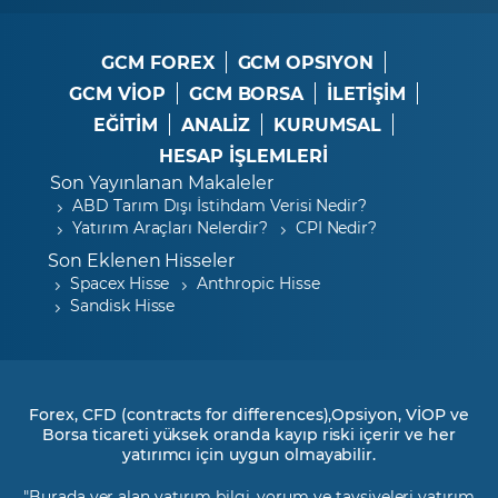
GCM FOREX
GCM OPSIYON
GCM VİOP
GCM BORSA
İLETİŞİM
EĞİTİM
ANALİZ
KURUMSAL
HESAP İŞLEMLERİ
Son Yayınlanan Makaleler
ABD Tarım Dışı İstihdam Verisi Nedir?
Yatırım Araçları Nelerdir?
CPI Nedir?
Son Eklenen Hisseler
Spacex Hisse
Anthropic Hisse
Sandisk Hisse
Forex, CFD (contracts for differences),Opsiyon, VİOP ve
Borsa ticareti yüksek oranda kayıp riski içerir ve her
yatırımcı için uygun olmayabilir.
"Burada yer alan yatırım bilgi, yorum ve tavsiyeleri yatırım