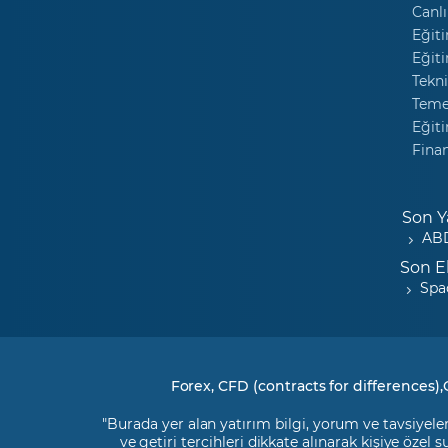
Canlı
Eğiti
Eğiti
Tekni
Temel
Eğiti
Fina
Son Y
ABD
Son E
Spa
Forex, CFD (contracts for differences),
"Burada yer alan yatırım bilgi, yorum ve tavsiyeler
ve getiri tercihleri dikkate alınarak kişiye özel