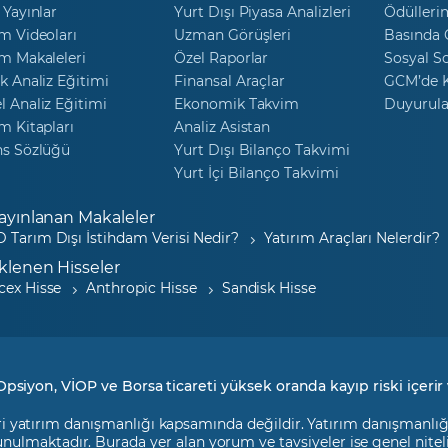
 Yayınlar
Yurt Dışı Piyasa Analizleri
Ödülleri
m Videoları
Uzman Görüşleri
Basında
m Makaleleri
Özel Raporlar
Sosyal S
k Analiz Eğitimi
Finansal Araçlar
GCM’de K
 Analiz Eğitimi
Ekonomik Takvim
Duyurula
m Kitapları
Analiz Asistan
ns Sözlüğü
Yurt Dışı Bilanço Takvimi
Yurt İçi Bilanço Takvimi
ayınlanan Makaleler
 Tarım Dışı İstihdam Verisi Nedir?
Yatırım Araçları Nelerdir?
klenen Hisseler
cex Hisse
Anthropic Hisse
Sandisk Hisse
Opsiyon, VİOP ve Borsa ticareti yüksek oranda kayıp riski içerir 
i yatırım danışmanlığı kapsamında değildir. Yatırım danışmanlığı h
 sunulmaktadır. Burada yer alan yorum ve tavsiyeler ise genel nite