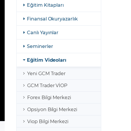
şulları
Yasal Bildirimler
Eğitim Kitapları
Finansal Araçlar
Finansal Okuryazarlık
GCM Borsa Trader Eğitim Videoları
Canlı Yayınlar
Seminerler
Eğitim Videoları
Yeni GCM Trader
GCM Trader VİOP
Forex Bilgi Merkezi
Opsiyon Bilgi Merkezi
Viop Bilgi Merkezi