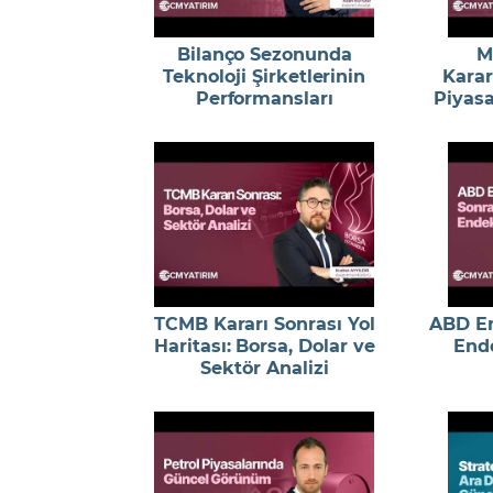
Bilanço Sezonunda
M
Teknoloji Şirketlerinin
Karar
Performansları
Piyasa
TCMB Kararı Sonrası Yol
ABD En
Haritası: Borsa, Dolar ve
End
Sektör Analizi