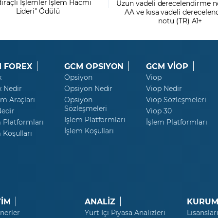
dıraçlı İşlemler İşlem Hacmi
Uzun vadeli derecelendirme n
Lideri" Ödülü
AA ve kısa vadeli derecele
notu (TR) A1+
 FOREX
GCM OPSIYON
GCM VİOP
x
Opsiyon
Viop
x Nedir
Opsiyon Nedir
Viop Nedir
ım Araçları
Opsiyon
Viop Sözleşmeleri
Sözleşmeleri
Nedir
Viop 30
İşlem Platformları
 Platformları
İşlem Platformları
İşlem Koşulları
 Koşulları
TİM
ANALİZ
KURUM
nerler
Yurt İçi Piyasa Analizleri
Lisanslar