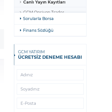
Canlı Yayın Kayıtları
GCM Opsiyon Trader
Sorularla Borsa
GCM Opsiyon MetaTrader 5
Finans Sözlüğü
GCM Opsiyon Meta Trader 5
Android
GCM Borsa Trader
GCM YATIRIM
ÜCRETSİZ DENEME HESABI
GCM Borsa Trader Mobil
GCM Opsiyon Meta Trader 5
iOS
Adınız
GCM Trader
Soyadınız
GCM Meta Trader4
E-Posta
GCM Trader Mobile