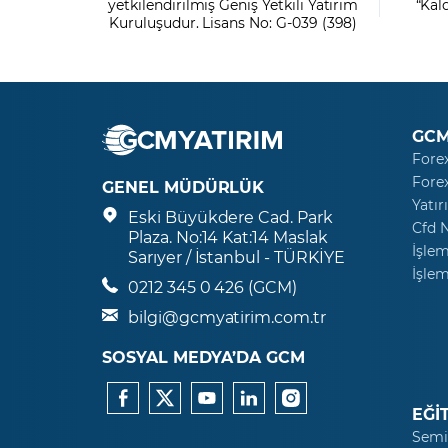
yetkilendirilmiş Geniş Yetkili Yatırım
“Kal
Kuruluşudur. Lisans No: G-039 (398)
GCM
Fore
Fore
GENEL MÜDÜRLÜK
Yatır
Eski Büyükdere Cad. Park
Cfd 
Plaza. No:14 Kat:14 Maslak
İşlem
Sarıyer / İstanbul - TÜRKİYE
İşlem
0212 345 0 426 (GCM)
bilgi@gcmyatirim.com.tr
SOSYAL MEDYA’DA GCM
EĞİ
Semi