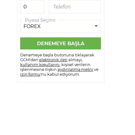
GCM VİOP MetaTrader 5
Telefon
GCM VİOP Meta Trader 5
Piyasa Seçimi
Android
GCM VİOP Meta Trader 5 IOS
Denemeye başla butonuna tıklayarak
GCM'den
elektronik ileti
almayı,
kullanım koşullarını
, kişisel verilerin
işlenmesine ilişkin
aydınlatma metni
ve
izin formu
'nu kabul ediyorum.