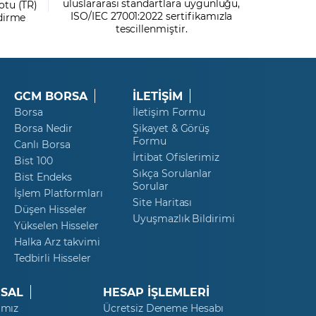
uluslararası standartlara uygunluğu,
otu (TR)
ISO/IEC 27001:2022 sertifikamızla
ndirme
tescillenmiştir.
GCM BORSA
İLETİŞİM
Borsa
İletişim Formu
Borsa Nedir
Şikayet & Görüş
Formu
Canlı Borsa
İrtibat Ofislerimiz
Bist 100
Sıkça Sorulanlar
Bist Endeks
Sorular
İşlem Platformları
Site Haritası
Düşen Hisseler
Uyuşmazlık Bildirimi
Yükselen Hisseler
Halka Arz takvimi
Tedbirli Hisseler
SAL
HESAP İŞLEMLERİ
ımız
Ücretsiz Deneme Hesabı