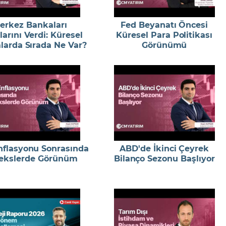
erkez Bankaları
Fed Beyanatı Öncesi
larını Verdi: Küresel
Küresel Para Politikası
larda Sırada Ne Var?
Görünümü
flasyonu Sonrasında
ABD'de İkinci Çeyrek
ekslerde Görünüm
Bilanço Sezonu Başlıyor