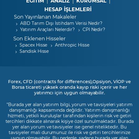
EĞİTİM
ANALİZ
KURUMSAL
HESAP İŞLEMLERİ
Son Yayınlanan Makaleler
ABD Tarım Dışı İstihdam Verisi Nedir?
Yatırım Araçları Nelerdir?
CPI Nedir?
Son Eklenen Hisseler
Spacex Hisse
Anthropic Hisse
Sandisk Hisse
Forex, CFD (contracts for differences),Opsiyon, VİOP ve
Borsa ticareti yüksek oranda kayıp riski içerir ve her
yatırımcı için uygun olmayabilir.
"Burada yer alan yatırım bilgi, yorum ve tavsiyeleri yatırım
danışmanlığı kapsamında değildir. Yatırım danışmanlığı
hizmeti, yetkili kuruluşlar tarafından kişilerin risk ve getiri
tercihleri dikkate alınarak kişiye özel sunulmaktadır. Burada
yer alan yorum ve tavsiyeler ise genel niteliktedir. Bu
tavsiyeler mali durumunuz ile risk ve getiri tercihlerinize
uygun olmayabilir. Bu nedenle, sadece burada yer alan