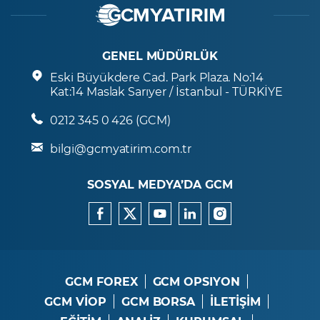
GENEL MÜDÜRLÜK
Eski Büyükdere Cad. Park Plaza. No:14
Kat:14 Maslak Sarıyer / İstanbul - TÜRKİYE
0212 345 0 426 (GCM)
bilgi@gcmyatirim.com.tr
SOSYAL MEDYA’DA GCM
GCM FOREX
GCM OPSIYON
GCM VİOP
GCM BORSA
İLETİŞİM