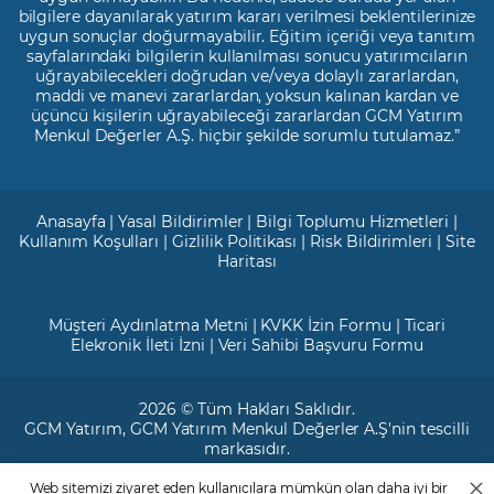
bilgilere dayanılarak yatırım kararı verilmesi beklentilerinize
uygun sonuçlar doğurmayabilir. Eğitim içeriği veya tanıtım
sayfalarındaki bilgilerin kullanılması sonucu yatırımcıların
uğrayabilecekleri doğrudan ve/veya dolaylı zararlardan,
maddi ve manevi zararlardan, yoksun kalınan kardan ve
üçüncü kişilerin uğrayabileceği zararlardan GCM Yatırım
Menkul Değerler A.Ş. hiçbir şekilde sorumlu tutulamaz.”
Anasayfa
|
Yasal Bildirimler
|
Bilgi Toplumu Hizmetleri
|
Kullanım Koşulları
|
Gizlilik Politikası
|
Risk Bildirimleri
|
Site
Haritası
Müşteri Aydınlatma Metni
|
KVKK İzin Formu
|
Ticari
Elekronik İleti İzni
|
Veri Sahibi Başvuru Formu
2026 © Tüm Hakları Saklıdır.
GCM Yatırım
, GCM Yatırım Menkul Değerler A.Ş'nin tescilli
markasıdır.
Web sitemizi ziyaret eden kullanıcılara mümkün olan daha iyi bir
Ticari Sicil No: 799649