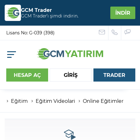
GCM Trader
İNDİR
GCM Trader’ı şimdi indirin.
Lisans No: G-039 (398)
HESAP AÇ
GİRİŞ
TRADER
Eğitim
Eğitim Videolari
Online Eğitimler
Hesap numaranız
Şifreniz