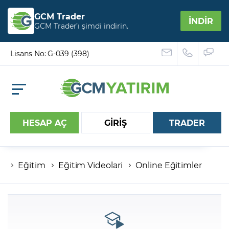
GCM Trader
İNDİR
GCM Trader’ı şimdi indirin.
Lisans No: G-039 (398)
HESAP AÇ
GİRİŞ
TRADER
Eğitim
Eğitim Videolari
Online Eğitimler
Hesap numaranız
Şifreniz