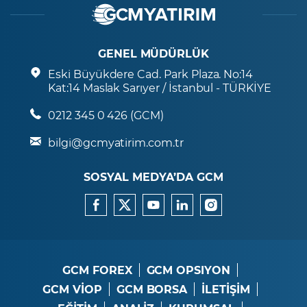
GENEL MÜDÜRLÜK
Eski Büyükdere Cad. Park Plaza. No:14
Kat:14 Maslak Sarıyer / İstanbul - TÜRKİYE
0212 345 0 426 (GCM)
bilgi@gcmyatirim.com.tr
SOSYAL MEDYA’DA GCM
GCM FOREX
GCM OPSIYON
GCM VİOP
GCM BORSA
İLETİŞİM