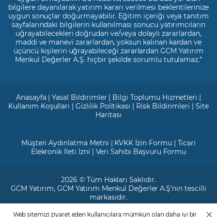
bilgilere dayanılarak yatırım kararı verilmesi beklentilerinize
uygun sonuçlar doğurmayabilir. Eğitim içeriği veya tanıtım
sayfalarındaki bilgilerin kullanılması sonucu yatırımcıların
uğrayabilecekleri doğrudan ve/veya dolaylı zararlardan,
maddi ve manevi zararlardan, yoksun kalınan kardan ve
üçüncü kişilerin uğrayabileceği zararlardan GCM Yatırım
Menkul Değerler A.Ş. hiçbir şekilde sorumlu tutulamaz.”
Anasayfa
|
Yasal Bildirimler
|
Bilgi Toplumu Hizmetleri
|
Kullanım Koşulları
|
Gizlilik Politikası
|
Risk Bildirimleri
|
Site
Haritası
Müşteri Aydınlatma Metni
|
KVKK İzin Formu
|
Ticari
Elekronik İleti İzni
|
Veri Sahibi Başvuru Formu
2026 © Tüm Hakları Saklıdır.
GCM Yatırım
, GCM Yatırım Menkul Değerler A.Ş'nin tescilli
markasıdır.
Web sitemizi ziyaret eden kullanıcılara mümkün olan daha iyi bir
Ticari Sicil No: 799649