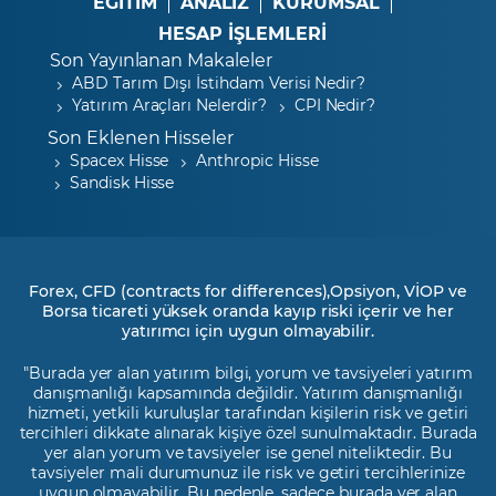
EĞİTİM
ANALİZ
KURUMSAL
HESAP İŞLEMLERİ
Son Yayınlanan Makaleler
ABD Tarım Dışı İstihdam Verisi Nedir?
Yatırım Araçları Nelerdir?
CPI Nedir?
Son Eklenen Hisseler
Spacex Hisse
Anthropic Hisse
Sandisk Hisse
Forex, CFD (contracts for differences),Opsiyon, VİOP ve
Borsa ticareti yüksek oranda kayıp riski içerir ve her
yatırımcı için uygun olmayabilir.
"Burada yer alan yatırım bilgi, yorum ve tavsiyeleri yatırım
danışmanlığı kapsamında değildir. Yatırım danışmanlığı
hizmeti, yetkili kuruluşlar tarafından kişilerin risk ve getiri
tercihleri dikkate alınarak kişiye özel sunulmaktadır. Burada
yer alan yorum ve tavsiyeler ise genel niteliktedir. Bu
tavsiyeler mali durumunuz ile risk ve getiri tercihlerinize
uygun olmayabilir. Bu nedenle, sadece burada yer alan