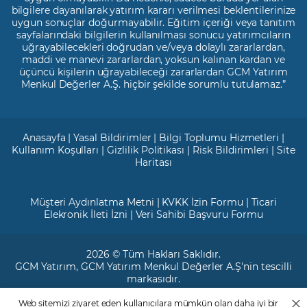
bilgilere dayanılarak yatırım kararı verilmesi beklentilerinize
uygun sonuçlar doğurmayabilir. Eğitim içeriği veya tanıtım
sayfalarındaki bilgilerin kullanılması sonucu yatırımcıların
uğrayabilecekleri doğrudan ve/veya dolaylı zararlardan,
maddi ve manevi zararlardan, yoksun kalınan kardan ve
üçüncü kişilerin uğrayabileceği zararlardan GCM Yatırım
Menkul Değerler A.Ş. hiçbir şekilde sorumlu tutulamaz.”
Anasayfa
|
Yasal Bildirimler
|
Bilgi Toplumu Hizmetleri
|
Kullanım Koşulları
|
Gizlilik Politikası
|
Risk Bildirimleri
|
Site
Haritası
Müşteri Aydınlatma Metni
|
KVKK İzin Formu
|
Ticari
Elekronik İleti İzni
|
Veri Sahibi Başvuru Formu
2026 © Tüm Hakları Saklıdır.
GCM Yatırım
, GCM Yatırım Menkul Değerler A.Ş'nin tescilli
markasıdır.
Web sitemizi ziyaret eden kullanıcılara mümkün olan daha iyi bir
Ticari Sicil No: 799649