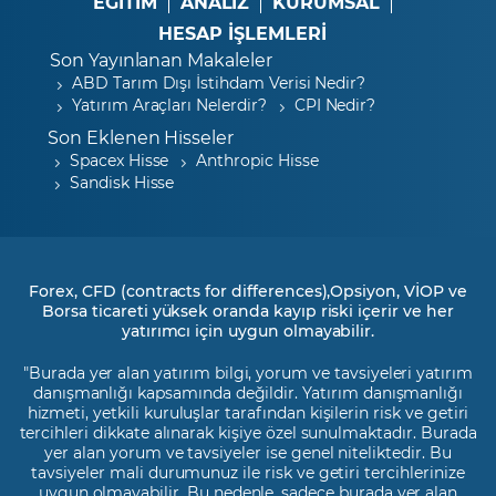
EĞİTİM
ANALİZ
KURUMSAL
HESAP İŞLEMLERİ
Son Yayınlanan Makaleler
ABD Tarım Dışı İstihdam Verisi Nedir?
Yatırım Araçları Nelerdir?
CPI Nedir?
Son Eklenen Hisseler
Spacex Hisse
Anthropic Hisse
Sandisk Hisse
Forex, CFD (contracts for differences),Opsiyon, VİOP ve
Borsa ticareti yüksek oranda kayıp riski içerir ve her
yatırımcı için uygun olmayabilir.
"Burada yer alan yatırım bilgi, yorum ve tavsiyeleri yatırım
danışmanlığı kapsamında değildir. Yatırım danışmanlığı
hizmeti, yetkili kuruluşlar tarafından kişilerin risk ve getiri
tercihleri dikkate alınarak kişiye özel sunulmaktadır. Burada
yer alan yorum ve tavsiyeler ise genel niteliktedir. Bu
tavsiyeler mali durumunuz ile risk ve getiri tercihlerinize
uygun olmayabilir. Bu nedenle, sadece burada yer alan