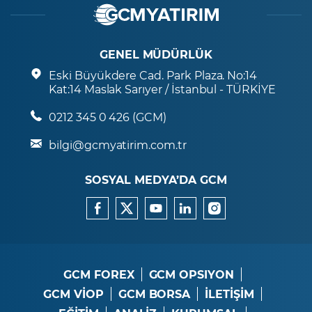
GENEL MÜDÜRLÜK
Eski Büyükdere Cad. Park Plaza. No:14
Kat:14 Maslak Sarıyer / İstanbul - TÜRKİYE
0212 345 0 426 (GCM)
bilgi@gcmyatirim.com.tr
SOSYAL MEDYA’DA GCM
GCM FOREX
GCM OPSIYON
GCM VİOP
GCM BORSA
İLETİŞİM