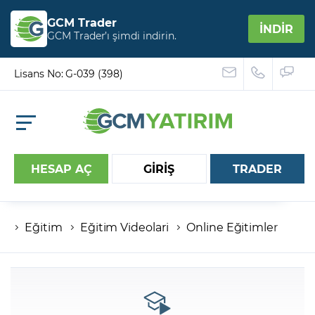
GCM Trader
İNDİR
GCM Trader’ı şimdi indirin.
Lisans No: G-039 (398)
HESAP AÇ
GİRİŞ
TRADER
Eğitim
Eğitim Videolari
Online Eğitimler
Hesap numaranız
Şifreniz