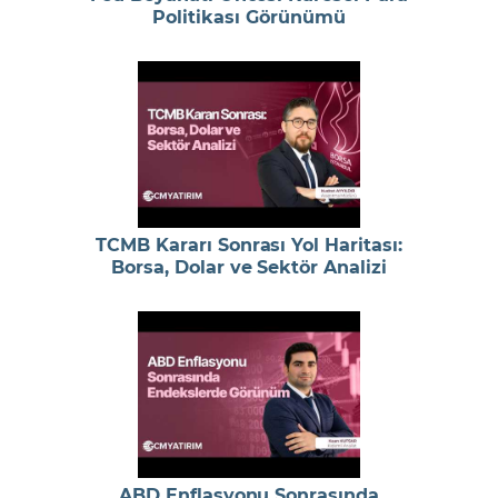
Politikası Görünümü
TCMB Kararı Sonrası Yol Haritası:
Borsa, Dolar ve Sektör Analizi
ABD Enflasyonu Sonrasında