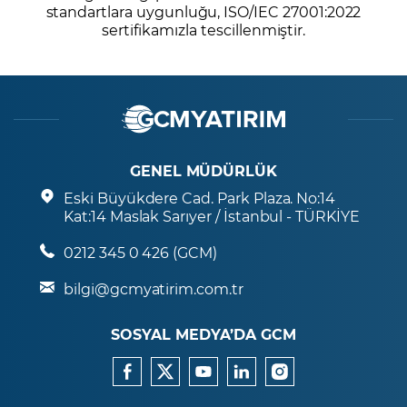
standartlara uygunluğu, ISO/IEC 27001:2022
sertifikamızla tescillenmiştir.
GENEL MÜDÜRLÜK
Eski Büyükdere Cad. Park Plaza. No:14
Kat:14 Maslak Sarıyer / İstanbul - TÜRKİYE
0212 345 0 426 (GCM)
bilgi@gcmyatirim.com.tr
SOSYAL MEDYA’DA GCM