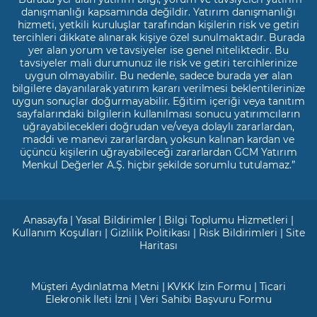
danışmanlığı kapsamında değildir. Yatırım danışmanlığı
hizmeti, yetkili kuruluşlar tarafından kişilerin risk ve getiri
tercihleri dikkate alınarak kişiye özel sunulmaktadır. Burada
yer alan yorum ve tavsiyeler ise genel niteliktedir. Bu
tavsiyeler mali durumunuz ile risk ve getiri tercihlerinize
uygun olmayabilir. Bu nedenle, sadece burada yer alan
bilgilere dayanılarak yatırım kararı verilmesi beklentilerinize
uygun sonuçlar doğurmayabilir. Eğitim içeriği veya tanıtım
sayfalarındaki bilgilerin kullanılması sonucu yatırımcıların
uğrayabilecekleri doğrudan ve/veya dolaylı zararlardan,
maddi ve manevi zararlardan, yoksun kalınan kardan ve
üçüncü kişilerin uğrayabileceği zararlardan GCM Yatırım
Menkul Değerler A.Ş. hiçbir şekilde sorumlu tutulamaz.”
Anasayfa
|
Yasal Bildirimler
|
Bilgi Toplumu Hizmetleri
|
Kullanım Koşulları
|
Gizlilik Politikası
|
Risk Bildirimleri
|
Site
Haritası
Müşteri Aydınlatma Metni
|
KVKK İzin Formu
|
Ticari
Elekronik İleti İzni
|
Veri Sahibi Başvuru Formu