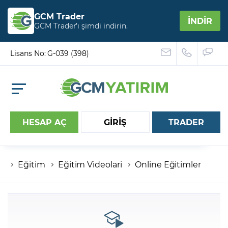
GCM Trader
İNDİR
GCM Trader’ı şimdi indirin.
Lisans No: G-039 (398)
HESAP AÇ
GİRİŞ
TRADER
Eğitim
Eğitim Videolari
Online Eğitimler
Hesap numaranız
Şifreniz