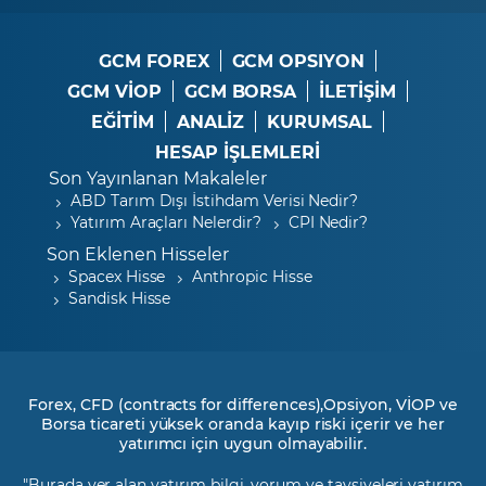
GCM FOREX
GCM OPSIYON
GCM VİOP
GCM BORSA
İLETİŞİM
EĞİTİM
ANALİZ
KURUMSAL
HESAP İŞLEMLERİ
Son Yayınlanan Makaleler
ABD Tarım Dışı İstihdam Verisi Nedir?
Yatırım Araçları Nelerdir?
CPI Nedir?
Son Eklenen Hisseler
Spacex Hisse
Anthropic Hisse
Sandisk Hisse
Forex, CFD (contracts for differences),Opsiyon, VİOP ve
Borsa ticareti yüksek oranda kayıp riski içerir ve her
yatırımcı için uygun olmayabilir.
"Burada yer alan yatırım bilgi, yorum ve tavsiyeleri yatırım