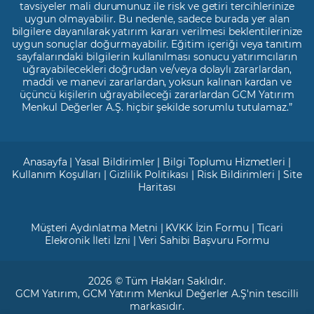
tavsiyeler mali durumunuz ile risk ve getiri tercihlerinize
uygun olmayabilir. Bu nedenle, sadece burada yer alan
bilgilere dayanılarak yatırım kararı verilmesi beklentilerinize
uygun sonuçlar doğurmayabilir. Eğitim içeriği veya tanıtım
sayfalarındaki bilgilerin kullanılması sonucu yatırımcıların
uğrayabilecekleri doğrudan ve/veya dolaylı zararlardan,
maddi ve manevi zararlardan, yoksun kalınan kardan ve
üçüncü kişilerin uğrayabileceği zararlardan GCM Yatırım
Menkul Değerler A.Ş. hiçbir şekilde sorumlu tutulamaz.”
Anasayfa
|
Yasal Bildirimler
|
Bilgi Toplumu Hizmetleri
|
Kullanım Koşulları
|
Gizlilik Politikası
|
Risk Bildirimleri
|
Site
Haritası
Müşteri Aydınlatma Metni
|
KVKK İzin Formu
|
Ticari
Elekronik İleti İzni
|
Veri Sahibi Başvuru Formu
2026 © Tüm Hakları Saklıdır.
GCM Yatırım
, GCM Yatırım Menkul Değerler A.Ş'nin tescilli
markasıdır.