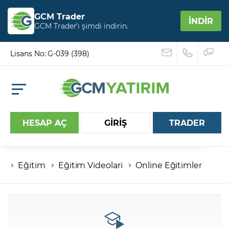
GCM Trader
İNDİR
GCM Trader’ı şimdi indirin.
Lisans No: G-039 (398)
HESAP AÇ
GİRİŞ
TRADER
Eğitim
Eğitim Videolari
Online Eğitimler
Hesap numaranız
Şifreniz