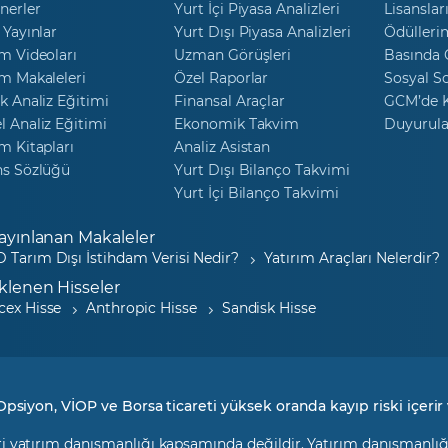
nerler
Yurt İçi Piyasa Analizleri
Lisanslar
 Yayınlar
Yurt Dışı Piyasa Analizleri
Ödülleri
m Videoları
Uzman Görüşleri
Basında
m Makaleleri
Özel Raporlar
Sosyal S
k Analiz Eğitimi
Finansal Araçlar
GCM’de K
 Analiz Eğitimi
Ekonomik Takvim
Duyurula
m Kitapları
Analiz Asistan
ns Sözlüğü
Yurt Dışı Bilanço Takvimi
Yurt İçi Bilanço Takvimi
ayınlanan Makaleler
 Tarım Dışı İstihdam Verisi Nedir?
Yatırım Araçları Nelerdir?
klenen Hisseler
cex Hisse
Anthropic Hisse
Sandisk Hisse
Opsiyon, VİOP ve Borsa ticareti yüksek oranda kayıp riski içerir 
i yatırım danışmanlığı kapsamında değildir. Yatırım danışmanlığı h