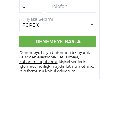
GCM VİOP MetaTrader 5
Telefon
GCM VİOP Meta Trader 5
Piyasa Seçimi
Android
GCM VİOP Meta Trader 5 IOS
Denemeye başla butonuna tıklayarak
GCM'den
elektronik ileti
almayı,
kullanım koşullarını
, kişisel verilerin
işlenmesine ilişkin
aydınlatma metni
ve
izin formu
'nu kabul ediyorum.