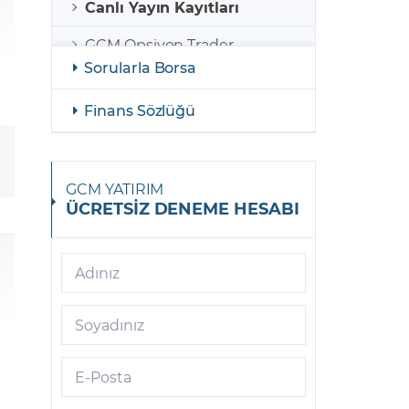
Canlı Yayın Kayıtları
GCM Opsiyon Trader
Sorularla Borsa
GCM Opsiyon MetaTrader 5
Finans Sözlüğü
GCM Opsiyon Meta Trader 5
Android
GCM Borsa Trader
GCM YATIRIM
ÜCRETSİZ DENEME HESABI
GCM Borsa Trader Mobil
GCM Opsiyon Meta Trader 5
iOS
Adınız
GCM Trader
Soyadınız
GCM Meta Trader4
E-Posta
GCM Trader Mobile