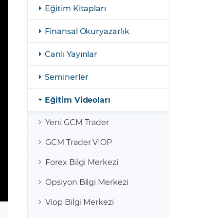
şulları
Yasal Bildirimler
Eğitim Kitapları
Finansal Araçlar
Finansal Okuryazarlık
GCM Borsa Trader Eğitim Videoları
Canlı Yayınlar
Seminerler
Eğitim Videoları
Yeni GCM Trader
GCM Trader VİOP
Forex Bilgi Merkezi
Opsiyon Bilgi Merkezi
Viop Bilgi Merkezi