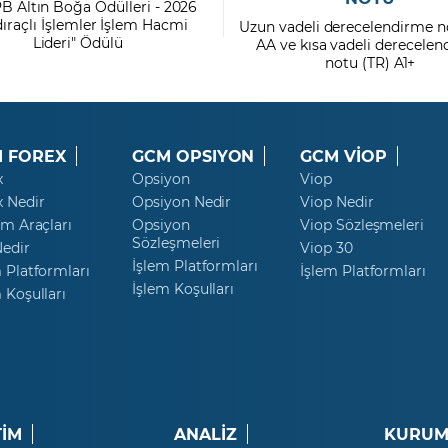
PB Altın Boğa Ödülleri - 2026
dıraçlı İşlemler İşlem Hacmi
Uzun vadeli derecelendirme n
Lideri" Ödülü
AA ve kısa vadeli derecele
notu (TR) A1+
 FOREX
GCM OPSIYON
GCM VİOP
x
Opsiyon
Viop
x Nedir
Opsiyon Nedir
Viop Nedir
ım Araçları
Opsiyon
Viop Sözleşmeleri
Sözleşmeleri
Nedir
Viop 30
İşlem Platformları
 Platformları
İşlem Platformları
İşlem Koşulları
 Koşulları
TİM
ANALİZ
KURUM