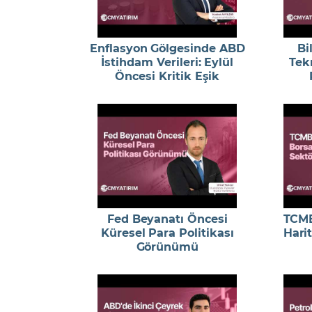
Enflasyon Gölgesinde ABD
Bi
İstihdam Verileri: Eylül
Tekn
Öncesi Kritik Eşik
Fed Beyanatı Öncesi
TCMB
Küresel Para Politikası
Harit
Görünümü