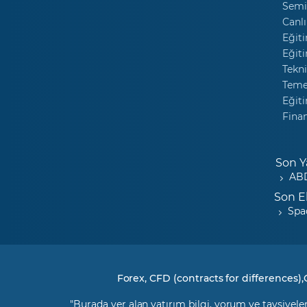
Semi
Canlı
Eğiti
Eğiti
Tekni
Temel
Eğiti
Fina
Son Y
ABD
Son E
Spa
Forex, CFD (contracts for differences),
"Burada yer alan yatırım bilgi, yorum ve tavsiyeler