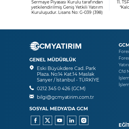
Sermaye Piyasası Kurulu tarafından
11. TS
yetkilendirilmiş Geniş Yetkili Yatırım
“Kal
Kuruluşudur. Lisans No: G-039 (398)
GCM
Fore
Fore
GENEL MÜDÜRLÜK
Yatır
Eski Büyükdere Cad. Park
Cfd 
Plaza. No:14 Kat:14 Maslak
İşlem
Sarıyer / İstanbul - TÜRKİYE
İşlem
0212 345 0 426 (GCM)
bilgi@gcmyatirim.com.tr
SOSYAL MEDYA’DA GCM
EĞİ