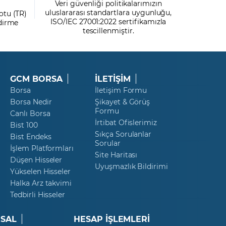
Veri güvenliği politikalarımızın
uluslararası standartlara uygunluğu,
otu (TR)
ISO/IEC 27001:2022 sertifikamızla
ndirme
tescillenmiştir.
GCM BORSA
İLETİŞİM
Borsa
İletişim Formu
Borsa Nedir
Şikayet & Görüş
Formu
Canlı Borsa
İrtibat Ofislerimiz
Bist 100
Sıkça Sorulanlar
Bist Endeks
Sorular
İşlem Platformları
Site Haritası
Düşen Hisseler
Uyuşmazlık Bildirimi
Yükselen Hisseler
Halka Arz takvimi
Tedbirli Hisseler
SAL
HESAP İŞLEMLERİ