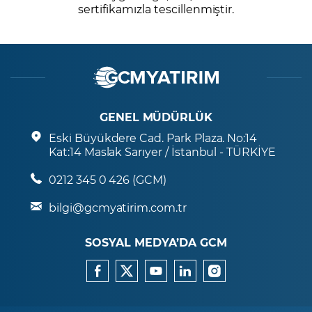
sertifikamızla tescillenmiştir.
GENEL MÜDÜRLÜK
Eski Büyükdere Cad. Park Plaza. No:14
Kat:14 Maslak Sarıyer / İstanbul - TÜRKİYE
0212 345 0 426 (GCM)
bilgi@gcmyatirim.com.tr
SOSYAL MEDYA’DA GCM