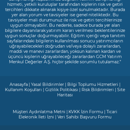
hizmeti, yetkili kuruluşlar tarafından kişilerin risk ve getiri
tercihleri dikkate alınarak kişiye özel sunulmaktadır. Burada
yer alan yorum ve tavsiyeler ise genel niteliktedir. Bu
tavsiyeler mali durumunuz ile risk ve getiri tercihlerinize
uygun olmayabilir. Bu nedenle, sadece burada yer alan
bilgilere dayanılarak yatırım kararı verilmesi beklentilerinize
uygun sonuçlar doğurmayabilir. Eğitim içeriği veya tanıtım
sayfalarındaki bilgilerin kullanılması sonucu yatırımcıların
uğrayabilecekleri doğrudan ve/veya dolaylı zararlardan,
maddi ve manevi zararlardan, yoksun kalınan kardan ve
üçüncü kişilerin uğrayabileceği zararlardan GCM Yatırım
Menkul Değerler A.Ş. hiçbir şekilde sorumlu tutulamaz.”
Anasayfa
|
Yasal Bildirimler
|
Bilgi Toplumu Hizmetleri
|
Kullanım Koşulları
|
Gizlilik Politikası
|
Risk Bildirimleri
|
Site
Haritası
Müşteri Aydınlatma Metni
|
KVKK İzin Formu
|
Ticari
Elekronik İleti İzni
|
Veri Sahibi Başvuru Formu