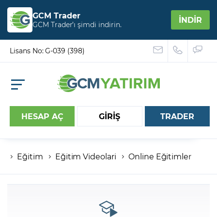
GCM Trader
İNDİR
GCM Trader’ı şimdi indirin.
Lisans No: G-039 (398)
HESAP AÇ
GİRİŞ
TRADER
Eğitim
Eğitim Videolari
Online Eğitimler
Hesap numaranız
Şifreniz