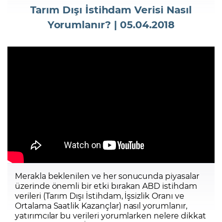
Tarım Dışı İstihdam Verisi Nasıl
Yorumlanır? | 05.04.2018
Şifremi Unuttum
Merakla beklenilen ve her sonucunda piyasalar
üzerinde önemli bir etki bırakan ABD istihdam
verileri (Tarım Dışı İstihdam, İşsizlik Oranı ve
Ortalama Saatlik Kazançlar) nasıl yorumlanır,
yatırımcılar bu verileri yorumlarken nelere dikkat